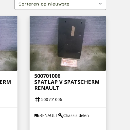
500701006
HERM
SPATLAP V SPATSCHERM
RENAULT
tag
500701006
n
RENAULT
Chassis delen
local_shipping
build