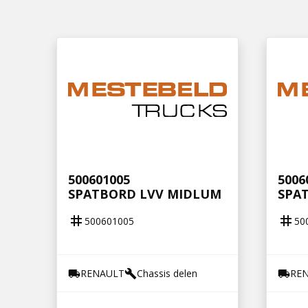
500601005
5006
SPATBORD LVV MIDLUM
SPA
tag
tag
500601005
50
RENAULT
Chassis delen
RE
local_shipping
build
local_shipping