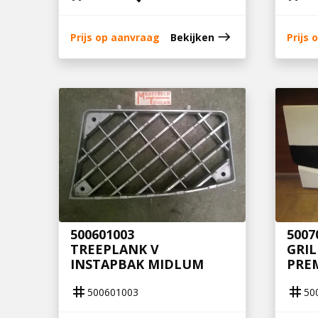
east
Prijs op aanvraag
Bekijken
Prijs
500601003
5007
TREEPLANK V
GRI
INSTAPBAK MIDLUM
PRE
tag
tag
500601003
50