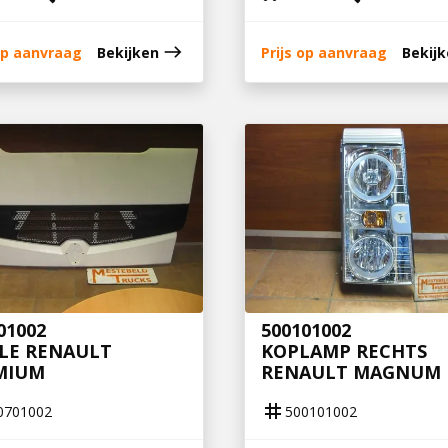
east
 op aanvraag
Bekijken
Prijs op aanvraag
Bekij
01002
500101002
LLE RENAULT
KOPLAMP RECHTS
MIUM
RENAULT MAGNUM
tag
0701002
500101002