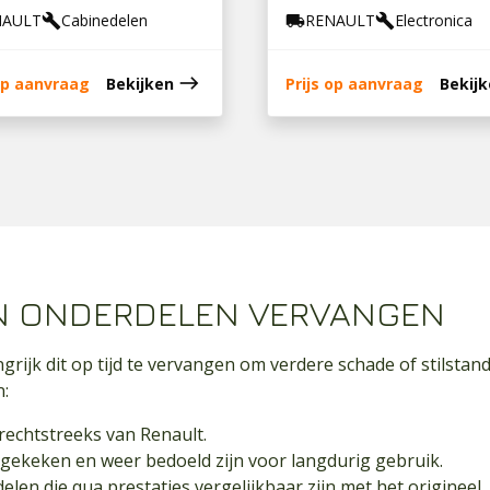
NAULT
Cabinedelen
RENAULT
Electronica
build
local_shipping
build
east
 op aanvraag
Bekijken
Prijs op aanvraag
Bekij
N ONDERDELEN VERVANGEN
grijk dit op tijd te vervangen om verdere schade of stilstan
n:
rechtstreeks van Renault.
nagekeken en weer bedoeld zijn voor langdurig gebruik.
en die qua prestaties vergelijkbaar zijn met het origineel