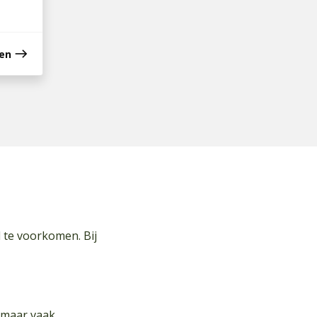
east
ken
d te voorkomen. Bij
, maar vaak