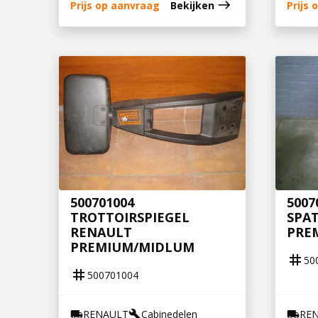
east
Prijs op aanvraag
Bekijken
Prijs
500701004
5007
TROTTOIRSPIEGEL
SPA
RENAULT
PRE
PREMIUM/MIDLUM
tag
50
tag
500701004
RENAULT
Cabinedelen
RE
local_shipping
build
local_shipping