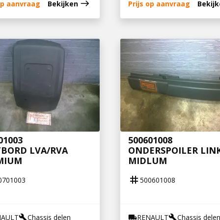
east
 op aanvraag
Bekijken
Prijs op aanvraag
Bekij
01003
500601008
TBORD LVA/RVA
ONDERSPOILER LIN
MIUM
MIDLUM
tag
0701003
500601008
NAULT
Chassis delen
RENAULT
Chassis dele
build
local_shipping
build