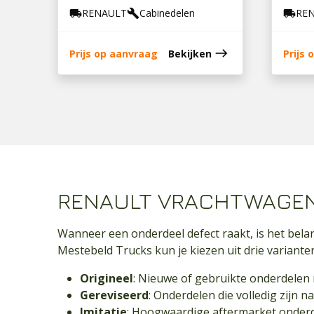
RENAULT
Cabinedelen
RE
local_shipping
build
local_shipping
east
Prijs op aanvraag
Bekijken
Prijs
RENAULT VRACHTWAGE
Wanneer een onderdeel defect raakt, is het belan
Mestebeld Trucks kun je kiezen uit drie variante
Origineel
: Nieuwe of gebruikte onderdelen 
Gereviseerd
: Onderdelen die volledig zijn 
Imitatie
: Hoogwaardige aftermarket onderdel