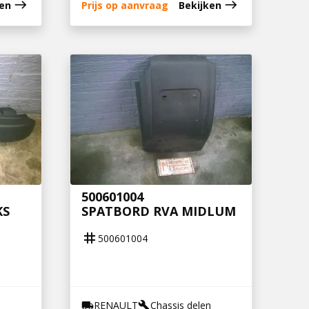
east
east
ken
Prijs op aanvraag
Bekijken
500601004
KS
SPATBORD RVA MIDLUM
tag
500601004
n
RENAULT
Chassis delen
local_shipping
build