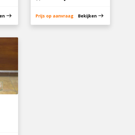
east
east
ken
Prijs op aanvraag
Bekijken