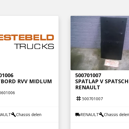
01006
500701007
TBORD RVV MIDLUM
SPATLAP V SPATSC
RENAULT
0601006
tag
500701007
NAULT
Chassis delen
RENAULT
Chassis dele
build
local_shipping
build