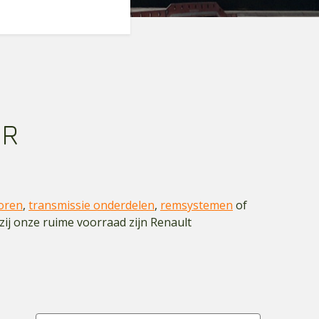
OR
oren
,
transmissie onderdelen
,
remsystemen
of
kzij onze ruime voorraad zijn Renault