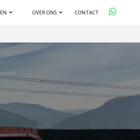
GEN
OVER ONS
CONTACT
ORGANISATIE
VERKOPEN
DUURZAAMHEID
WERKEN BIJ