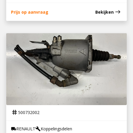
east
Prijs op aanvraag
Bekijken
500732002
KOPPELINGSBEKRACHTIGER 16S151 OD
tag
500732002
RENAULT
Koppelingsdelen
local_shipping
build