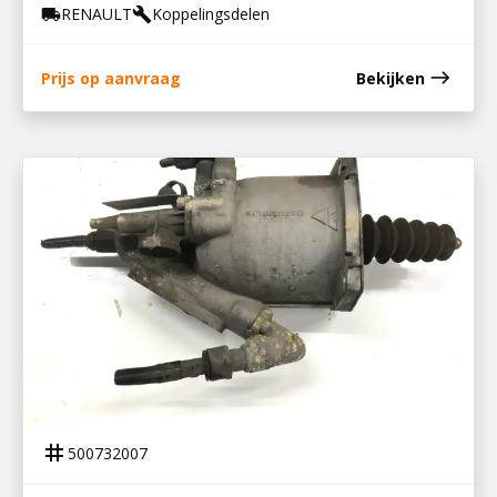
RENAULT
Koppelingsdelen
local_shipping
build
east
Prijs op aanvraag
Bekijken
500732007
KOPPELINGSBEKRACHTIGER PREMIUM
tag
500732007