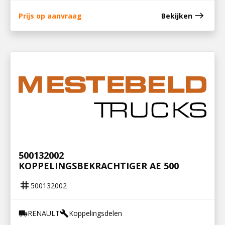
east
Prijs op aanvraag
Bekijken
500132002
KOPPELINGSBEKRACHTIGER AE 500
tag
500132002
RENAULT
Koppelingsdelen
local_shipping
build