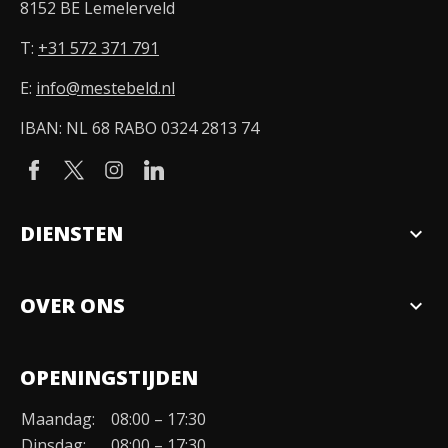
8152 BE Lemelerveld
T:
+31 572 371 791
E:
info@mestebeld.nl
IBAN: NL 68 RABO 0324 2813 74
DIENSTEN
expand_more
Verkopen
OVER ONS
expand_more
Over ons
OPENINGSTIJDEN
Organisatie
Maandag:
08:00 – 17:30
Duurzaamheid
Dinsdag:
08:00 – 17:30