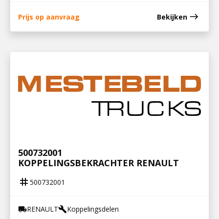
east
Prijs op aanvraag
Bekijken
500732001
KOPPELINGSBEKRACHTER RENAULT
tag
500732001
RENAULT
Koppelingsdelen
local_shipping
build