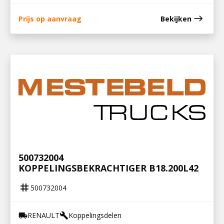
east
Prijs op aanvraag
Bekijken
500732004
KOPPELINGSBEKRACHTIGER B18.200L42
tag
500732004
RENAULT
Koppelingsdelen
local_shipping
build