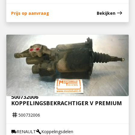
east
Prijs op aanvraag
Bekijken
500732006
KOPPELINGSBEKRACHTIGER V PREMIUM
tag
500732006
RENAULT
Koppelingsdelen
local_shipping
build