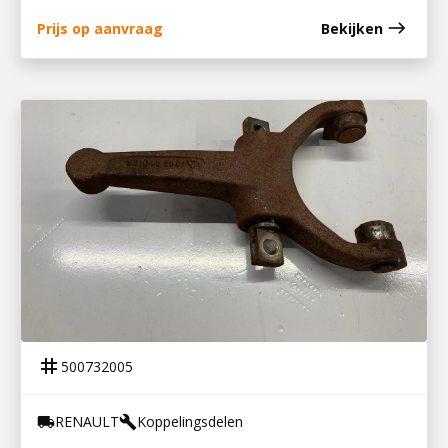
east
Prijs op aanvraag
Bekijken
500732005
KOPPELINGSVORK 16S151
tag
500732005
RENAULT
Koppelingsdelen
local_shipping
build