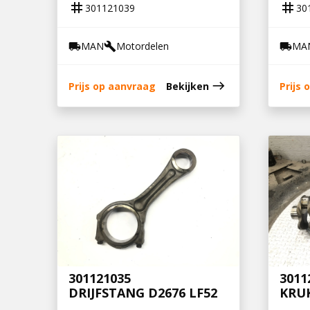
tag
tag
301121039
30
MAN
Motordelen
MA
local_shipping
build
local_shipping
east
Prijs op aanvraag
Bekijken
Prijs
301121035
3011
DRIJFSTANG D2676 LF52
KRUK