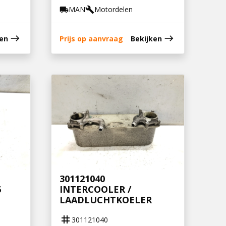
MAN
Motordelen
local_shipping
build
east
east
ken
Prijs op aanvraag
Bekijken
301121040
6
INTERCOOLER /
LAADLUCHTKOELER
tag
301121040