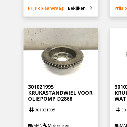
east
Prijs op aanvraag
Bekijken
Prijs
301021995
3010
KRUKASTANDWIEL VOOR
KRU
OLIEPOMP D2868
WAT
tag
tag
301021995
30
MAN
Motordelen
MA
local_shipping
build
local_shipping