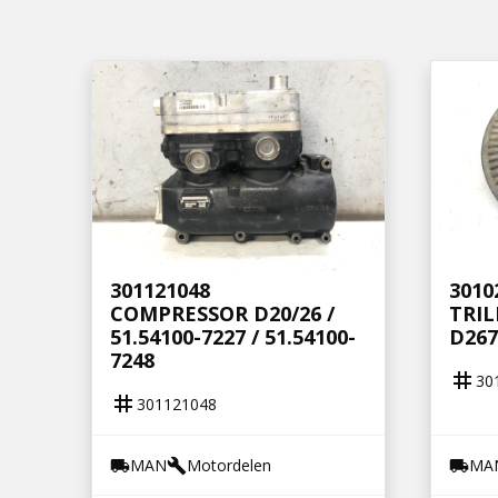
301121048
3010
COMPRESSOR D20/26 /
TRI
51.54100-7227 / 51.54100-
D267
7248
tag
30
tag
301121048
MAN
Motordelen
MA
local_shipping
build
local_shipping