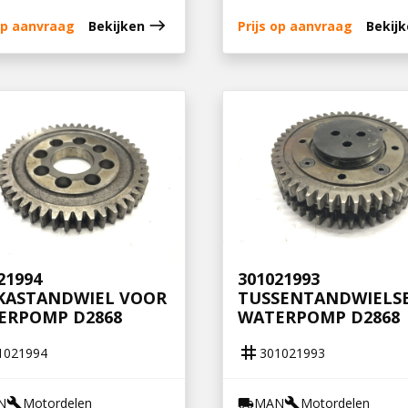
east
 op aanvraag
Bekijken
Prijs op aanvraag
Bekij
21994
301021993
KASTANDWIEL VOOR
TUSSENTANDWIELS
ERPOMP D2868
WATERPOMP D2868
tag
1021994
301021993
N
Motordelen
MAN
Motordelen
build
local_shipping
build