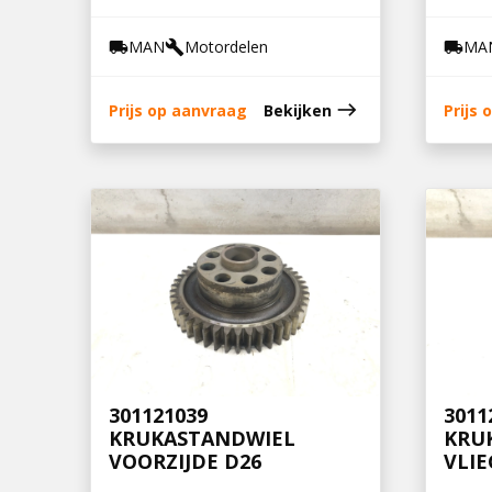
MAN
Motordelen
MA
local_shipping
build
local_shipping
east
Prijs op aanvraag
Bekijken
Prijs
301121039
3011
KRUKASTANDWIEL
KRU
VOORZIJDE D26
VLIE