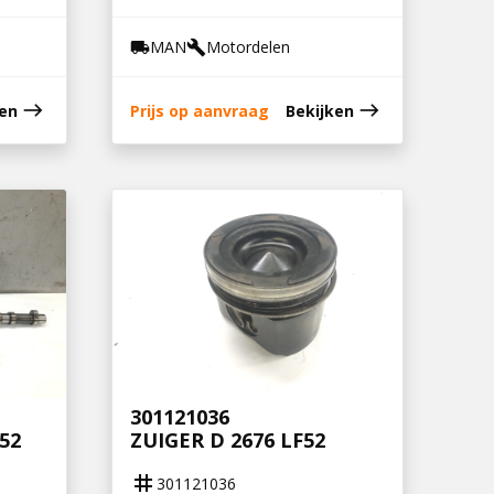
MAN
Motordelen
local_shipping
build
east
east
ken
Prijs op aanvraag
Bekijken
301121036
52
ZUIGER D 2676 LF52
tag
301121036