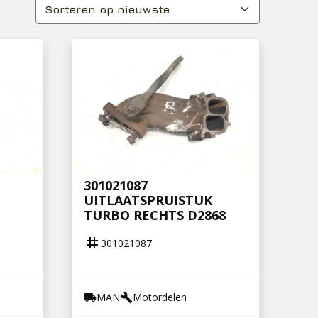
301021087
UITLAATSPRUISTUK
TURBO RECHTS D2868
tag
301021087
MAN
Motordelen
local_shipping
build