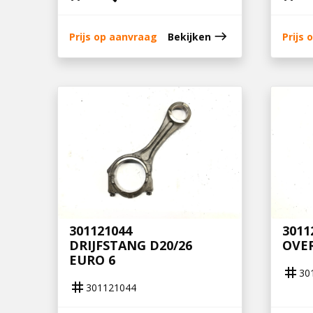
east
Prijs op aanvraag
Bekijken
Prijs
301121044
3011
DRIJFSTANG D20/26
OVE
EURO 6
tag
30
tag
301121044