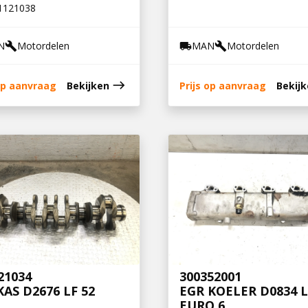
1121038
N
Motordelen
MAN
Motordelen
build
local_shipping
build
east
 op aanvraag
Bekijken
Prijs op aanvraag
Bekij
21034
300352001
AS D2676 LF 52
EGR KOELER D0834 L
EURO 6