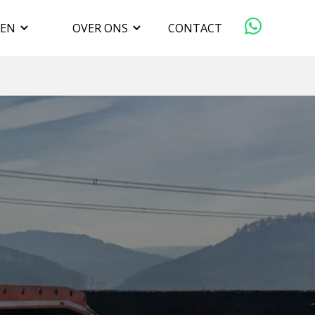
GEN
OVER ONS
CONTACT
ORGANISATIE
VERKOPEN
DUURZAAMHEID
WERKEN BIJ