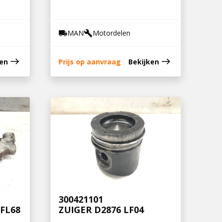
MAN
Motordelen
local_shipping
build
east
east
ken
Prijs op aanvraag
Bekijken
300421101
FL68
ZUIGER D2876 LF04