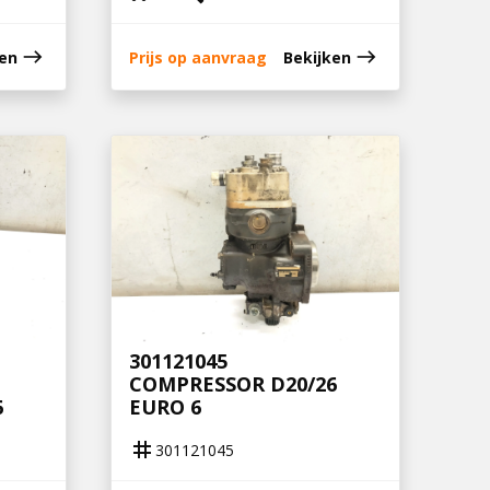
east
east
ken
Prijs op aanvraag
Bekijken
301121045
COMPRESSOR D20/26
6
EURO 6
tag
301121045