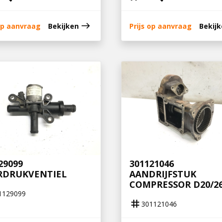
east
 op aanvraag
Bekijken
Prijs op aanvraag
Bekij
29099
301121046
RDRUKVENTIEL
AANDRIJFSTUK
COMPRESSOR D20/2
1129099
tag
301121046