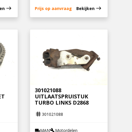
east
east
ken
Prijs op aanvraag
Bekijken
301021088
ET
UITLAATSPRUISTUK
TURBO LINKS D2868
tag
301021088
MAN
Motordelen
local_shipping
build