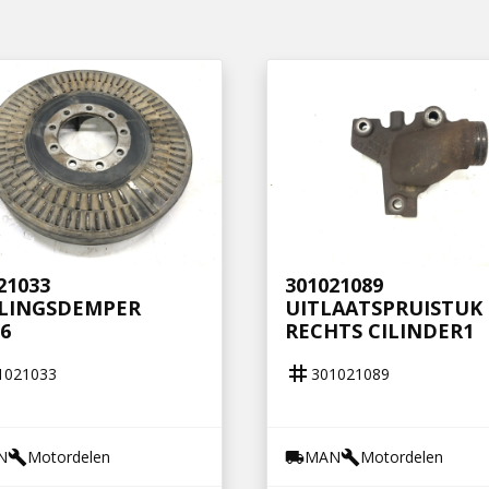
21033
301021089
LLINGSDEMPER
UITLAATSPRUISTUK
6
RECHTS CILINDER1
tag
1021033
301021089
N
Motordelen
MAN
Motordelen
build
local_shipping
build