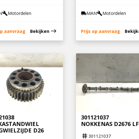
N
Motordelen
MAN
Motordelen
build
local_shipping
build
east
 op aanvraag
Bekijken
Prijs op aanvraag
Bekij
21038
301121037
KASTANDWIEL
NOKKENAS D2676 LF
GWIELZIJDE D26
tag
301121037