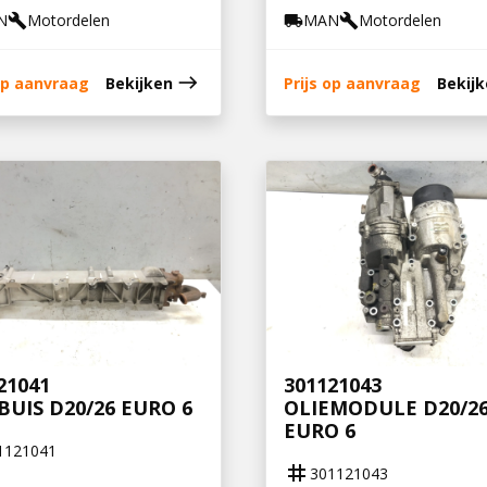
N
Motordelen
MAN
Motordelen
build
local_shipping
build
east
 op aanvraag
Bekijken
Prijs op aanvraag
Bekij
21041
301121043
BUIS D20/26 EURO 6
OLIEMODULE D20/2
EURO 6
1121041
tag
301121043