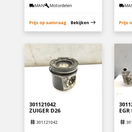
MAN
Motordelen
MA
local_shipping
build
local_shipping
east
Prijs op aanvraag
Bekijken
Prijs
301121042
3011
ZUIGER D26
EGR 
tag
tag
301121042
30