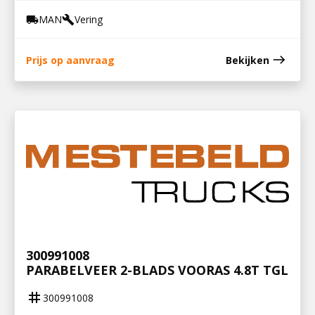
MAN
Vering
local_shipping
build
east
Prijs op aanvraag
Bekijken
300991008
PARABELVEER 2-BLADS VOORAS 4.8T TGL
tag
300991008