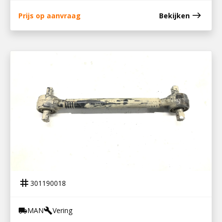
east
Prijs op aanvraag
Bekijken
301190018
REACTIESTANG TGS HYD 1160
tag
301190018
MAN
Vering
local_shipping
build