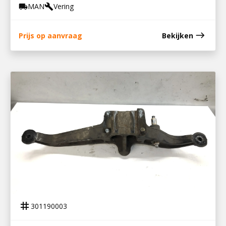
MAN
Vering
local_shipping
build
east
Prijs op aanvraag
Bekijken
301190003
LUCHTVEERJUK / BALGHOUDER TGS
tag
301190003