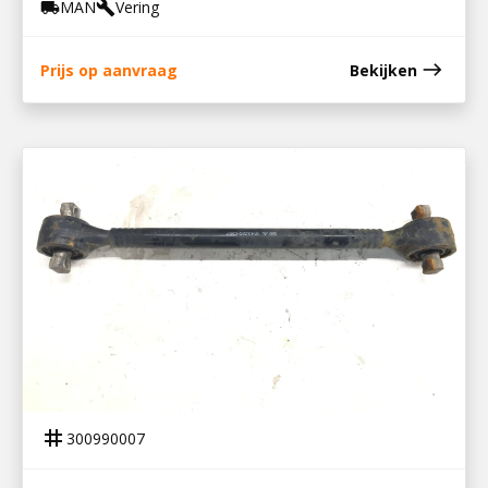
MAN
Vering
local_shipping
build
east
Prijs op aanvraag
Bekijken
300990007
WIELDRAAGARM VOORAS TGM
tag
300990007