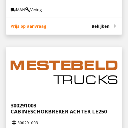
MAN
Vering
local_shipping
build
east
Prijs op aanvraag
Bekijken
300291003
CABINESCHOKBREKER ACHTER LE250
tag
300291003