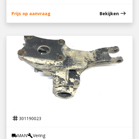
east
Prijs op aanvraag
Bekijken
301190023
STEUNPLAAT ACHTER RECHTS
tag
301190023
MAN
Vering
local_shipping
build