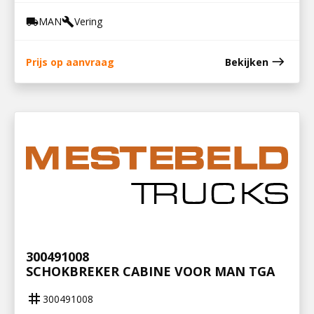
MAN
Vering
local_shipping
build
east
Prijs op aanvraag
Bekijken
300491008
SCHOKBREKER CABINE VOOR MAN TGA
tag
300491008