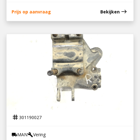
east
Prijs op aanvraag
Bekijken
301190027
STEUNPLAAT ACHTER RECHTS
tag
301190027
MAN
Vering
local_shipping
build