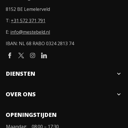
8152 BE Lemelerveld
T:
+31 572 371 791
E:
info@mestebeld.nl
IBAN: NL 68 RABO 0324 2813 74
DIENSTEN
expand_more
Verkopen
OVER ONS
expand_more
Over ons
OPENINGSTIJDEN
Organisatie
Maandag:
08:00 – 17:30