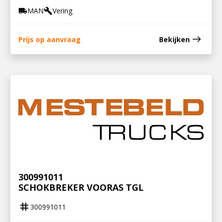
MAN
Vering
local_shipping
build
east
Prijs op aanvraag
Bekijken
300991011
SCHOKBREKER VOORAS TGL
tag
300991011