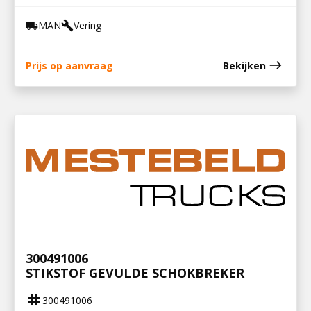
MAN
Vering
local_shipping
build
east
Prijs op aanvraag
Bekijken
300491006
STIKSTOF GEVULDE SCHOKBREKER
tag
300491006