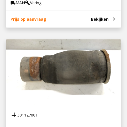
MAN
Vering
local_shipping
build
east
Prijs op aanvraag
Bekijken
301127001
LUCHTVEERBALG SLEEPAS TGX EURO6
tag
301127001