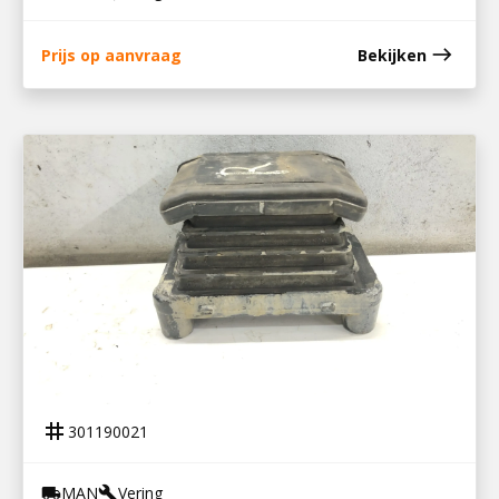
east
Prijs op aanvraag
Bekijken
301190021
DRUKVEER/BLOK RECHTS HYD1160
tag
301190021
MAN
Vering
local_shipping
build