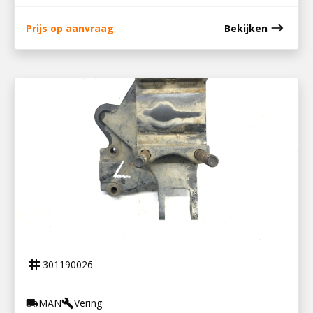
east
Prijs op aanvraag
Bekijken
301190026
STEUNPLAAT ACHTER LINKS
tag
301190026
MAN
Vering
local_shipping
build