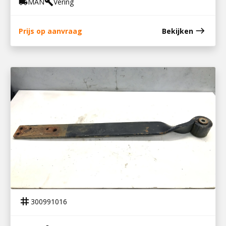
MAN
Vering
local_shipping
build
east
Prijs op aanvraag
Bekijken
300991016
VOORVEER TGM
tag
300991016