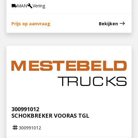
MAN
Vering
local_shipping
build
east
Prijs op aanvraag
Bekijken
300991012
SCHOKBREKER VOORAS TGL
tag
300991012