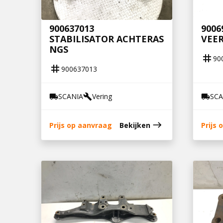
900637013
9006
STABILISATOR ACHTERAS
VEER
NGS
tag
90
tag
900637013
SCANIA
Vering
SCA
local_shipping
build
local_shipping
east
Prijs op aanvraag
Bekijken
Prijs