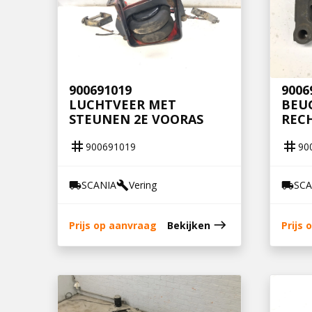
900691019
9006
LUCHTVEER MET
BEU
STEUNEN 2E VOORAS
REC
tag
tag
900691019
90
SCANIA
Vering
SCA
local_shipping
build
local_shipping
east
Prijs op aanvraag
Bekijken
Prijs