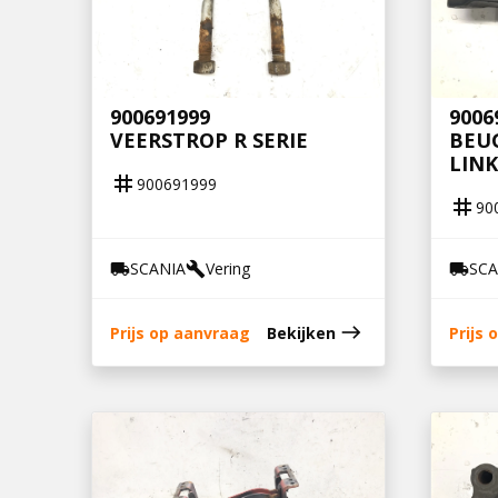
900691999
9006
VEERSTROP R SERIE
BEU
LINK
tag
900691999
tag
90
SCANIA
Vering
SCA
local_shipping
build
local_shipping
east
Prijs op aanvraag
Bekijken
Prijs