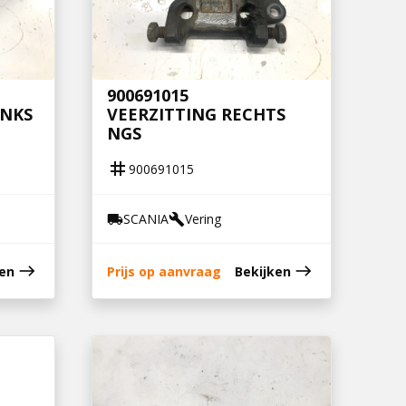
900691015
INKS
VEERZITTING RECHTS
NGS
tag
900691015
SCANIA
Vering
local_shipping
build
east
east
ken
Prijs op aanvraag
Bekijken