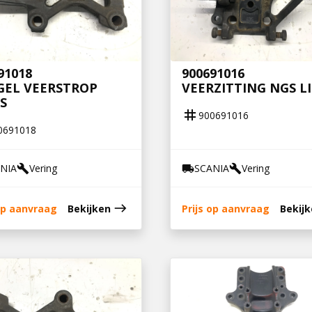
91018
900691016
GEL VEERSTROP
VEERZITTING NGS L
S
tag
900691016
0691018
NIA
Vering
SCANIA
Vering
build
local_shipping
build
east
 op aanvraag
Bekijken
Prijs op aanvraag
Bekij