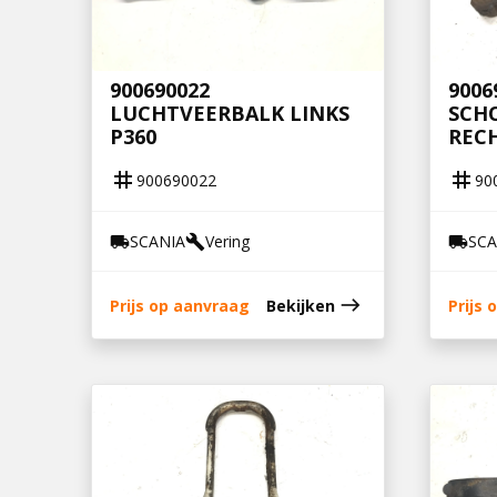
900690022
9006
LUCHTVEERBALK LINKS
SCH
P360
RECH
tag
tag
900690022
90
SCANIA
Vering
SCA
local_shipping
build
local_shipping
east
Prijs op aanvraag
Bekijken
Prijs