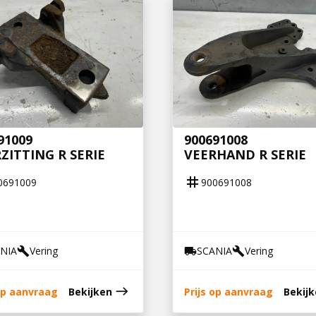
91009
900691008
ZITTING R SERIE
VEERHAND R SERIE
tag
0691009
900691008
NIA
Vering
SCANIA
Vering
build
local_shipping
build
east
 op aanvraag
Bekijken
Prijs op aanvraag
Bekij