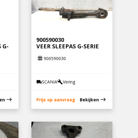
900590030
 G-
VEER SLEEPAS G-SERIE
tag
900590030
SCANIA
Vering
local_shipping
build
east
east
ken
Prijs op aanvraag
Bekijken