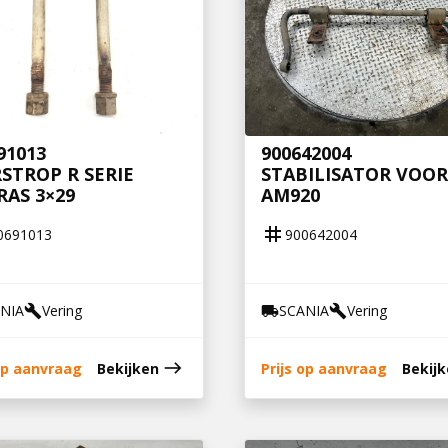
91013
900642004
STROP R SERIE
STABILISATOR VOOR
AS 3×29
AM920
tag
0691013
900642004
NIA
Vering
SCANIA
Vering
build
local_shipping
build
east
 op aanvraag
Bekijken
Prijs op aanvraag
Bekij