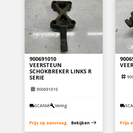
900691010
9006
VEERSTEUN
VEER
SCHOKBREKER LINKS R
tag
90
SERIE
tag
900691010
SCANIA
Vering
SCA
local_shipping
build
local_shipping
east
Prijs op aanvraag
Bekijken
Prijs