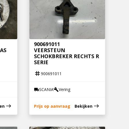
900691011
AS
VEERSTEUN
SCHOKBREKER RECHTS R
SERIE
tag
900691011
SCANIA
Vering
local_shipping
build
east
east
ken
Prijs op aanvraag
Bekijken