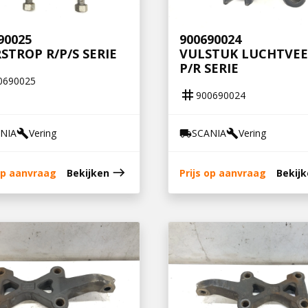
90025
900690024
STROP R/P/S SERIE
VULSTUK LUCHTVEE
P/R SERIE
0690025
tag
900690024
NIA
Vering
SCANIA
Vering
build
local_shipping
build
east
 op aanvraag
Bekijken
Prijs op aanvraag
Bekij