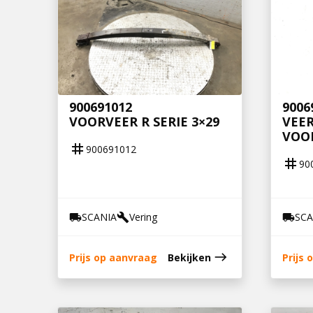
900691012
9006
VOORVEER R SERIE 3×29
VEER
VOOR
tag
900691012
tag
90
SCANIA
Vering
SCA
local_shipping
build
local_shipping
east
Prijs op aanvraag
Bekijken
Prijs