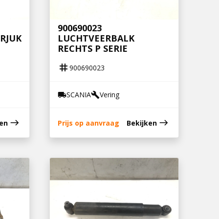
900690023
RJUK
LUCHTVEERBALK
RECHTS P SERIE
tag
900690023
SCANIA
Vering
local_shipping
build
east
east
ken
Prijs op aanvraag
Bekijken