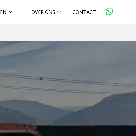
GEN
OVER ONS
CONTACT
ORGANISATIE
VERKOPEN
DUURZAAMHEID
WERKEN BIJ