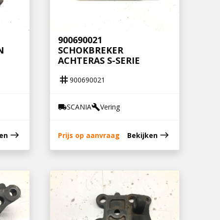
900690021
N
SCHOKBREKER
ACHTERAS S-SERIE
tag
900690021
SCANIA
Vering
local_shipping
build
east
east
ken
Prijs op aanvraag
Bekijken