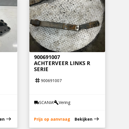
900691007
ACHTERVEER LINKS R
SERIE
tag
900691007
SCANIA
Vering
local_shipping
build
east
east
ken
Prijs op aanvraag
Bekijken