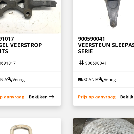
91017
900590041
GEL VEERSTROP
VEERSTEUN SLEEPAS
HTS
SERIE
tag
0691017
900590041
NIA
Vering
SCANIA
Vering
build
local_shipping
build
east
 op aanvraag
Bekijken
Prijs op aanvraag
Bekij