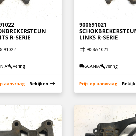
91022
900691021
OKBREKERSTEUN
SCHOKBREKERSTEU
TS R-SERIE
LINKS R-SERIE
tag
0691022
900691021
NIA
Vering
SCANIA
Vering
build
local_shipping
build
east
 op aanvraag
Bekijken
Prijs op aanvraag
Bekij