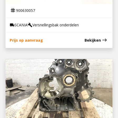
SCHAKELAS GRS 895
tag
900630057
SCANIA
Versnellingsbak onderdelen
local_shipping
build
east
Prijs op aanvraag
Bekijken
900630055