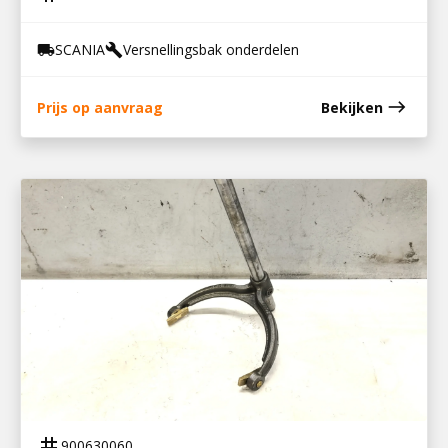
SCANIA
Versnellingsbak onderdelen
local_shipping
build
east
Prijs op aanvraag
Bekijken
900630060
SCHAKELVORK MET AS
tag
900630060