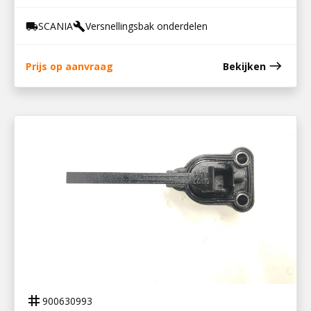
SCANIA
Versnellingsbak onderdelen
local_shipping
build
east
Prijs op aanvraag
Bekijken
900630993
OLIEPEILSTOK PLANITAIR GRS 895/905
tag
900630993