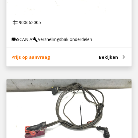
900662005
KABELBOOM VERSNELLINGSBAK
tag
900662005
SCANIA
Versnellingsbak onderdelen
local_shipping
build
east
Prijs op aanvraag
Bekijken