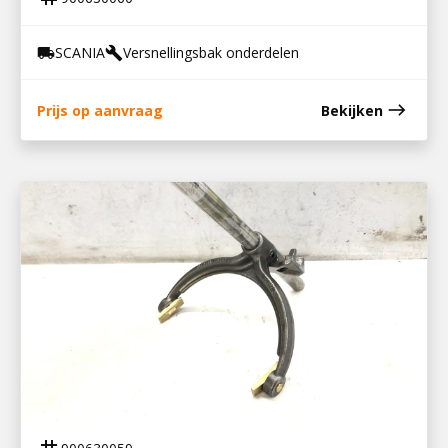
SCANIA
Versnellingsbak onderdelen
local_shipping
build
east
Prijs op aanvraag
Bekijken
900630059
SCHAKELVORK MET AS EN MEENEMER