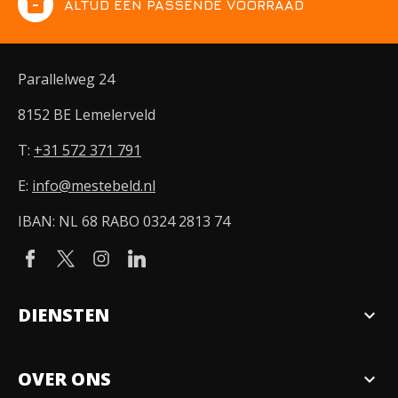
inventory
ALTIJD EEN PASSENDE VOORRAAD
Parallelweg 24
8152 BE Lemelerveld
T:
+31 572 371 791
E:
info@mestebeld.nl
IBAN: NL 68 RABO 0324 2813 74
DIENSTEN
expand_more
Verkopen
OVER ONS
expand_more