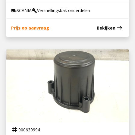
SCANIA
Versnellingsbak onderdelen
local_shipping
build
east
Prijs op aanvraag
Bekijken
900630994
DEKSEL OLIEFILTER GRS 895/905
tag
900630994