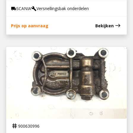
SCANIA
Versnellingsbak onderdelen
local_shipping
build
east
Prijs op aanvraag
Bekijken
900630996
DEKSEL OLIEPOMP GRS 895/905
tag
900630996