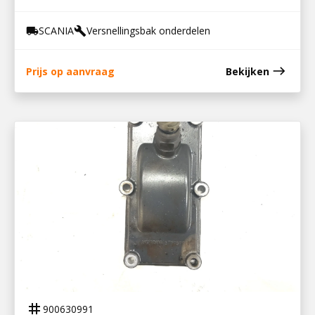
SCANIA
Versnellingsbak onderdelen
local_shipping
build
east
Prijs op aanvraag
Bekijken
900630991
DEKSEL MET SENSORGAT GRS895/905
tag
900630991