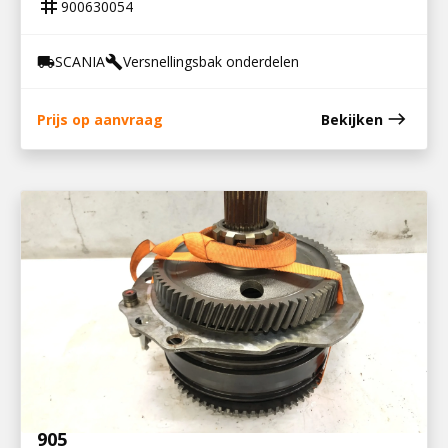
tag
900630054
SCANIA
Versnellingsbak onderdelen
local_shipping
build
east
Prijs op aanvraag
Bekijken
900630056
PLANITAIR NASCHAKELGROEP GRS 895 /
905