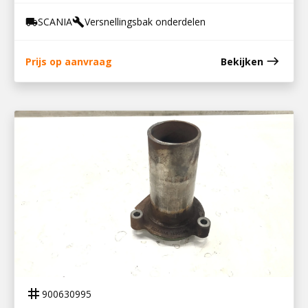
SCANIA
Versnellingsbak onderdelen
local_shipping
build
east
Prijs op aanvraag
Bekijken
900630995
SCHUIFMOF GRS 895/905
tag
900630995