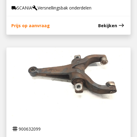
SCANIA
Versnellingsbak onderdelen
local_shipping
build
east
Prijs op aanvraag
Bekijken
900632099
KOPPELINGSVORK GRS 895/905
tag
900632099