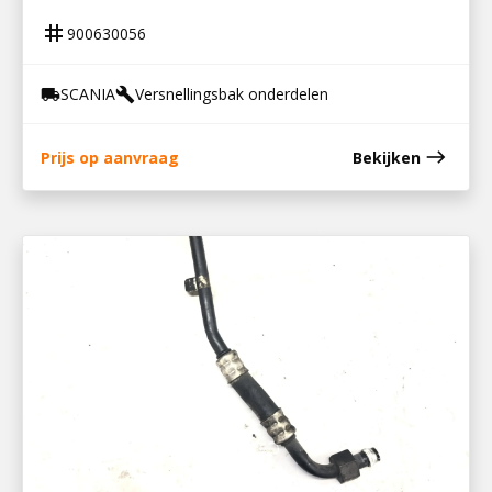
tag
900630056
SCANIA
Versnellingsbak onderdelen
local_shipping
build
east
Prijs op aanvraag
Bekijken
900630998
OLIELEIDING VERSNELLINGSBAK