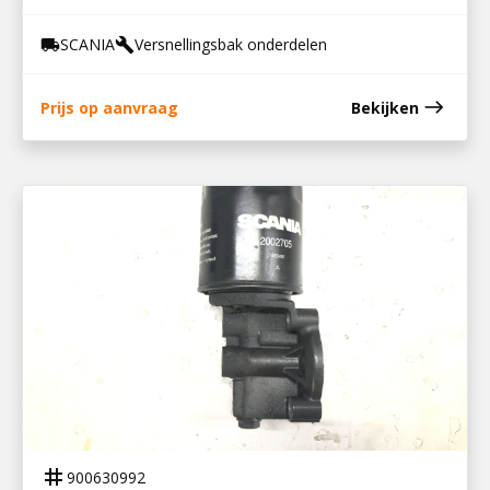
SCANIA
Versnellingsbak onderdelen
local_shipping
build
east
Prijs op aanvraag
Bekijken
900630992
FILTERHUIS GRS 895/905
tag
900630992