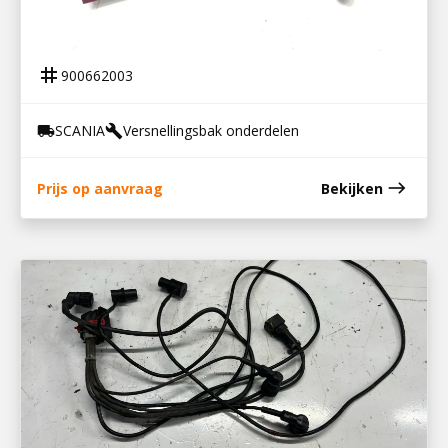
900662003
KABELBOOM GRS 905 R
tag
900662003
SCANIA
Versnellingsbak onderdelen
local_shipping
build
east
Prijs op aanvraag
Bekijken