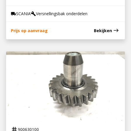
SCANIA
Versnellingsbak onderdelen
local_shipping
build
east
Prijs op aanvraag
Bekijken
900630100
ACHTERUITTANDWIEL MET AS
tag
900630100