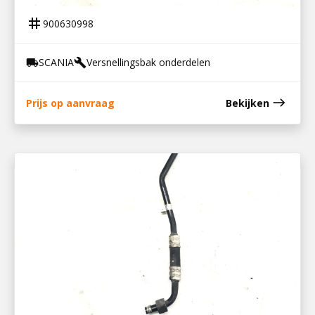
tag
900630998
SCANIA
Versnellingsbak onderdelen
local_shipping
build
east
Prijs op aanvraag
Bekijken
900630997
OLIELEIDING VERSNELLINGSBAK