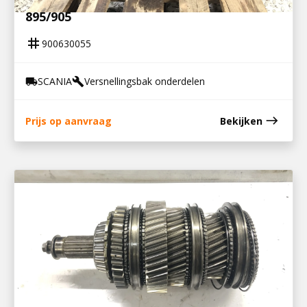
LAGERHUIS, HUIS NASCHAKELGROEP GRS
895/905
tag
900630055
SCANIA
Versnellingsbak onderdelen
local_shipping
build
east
Prijs op aanvraag
Bekijken