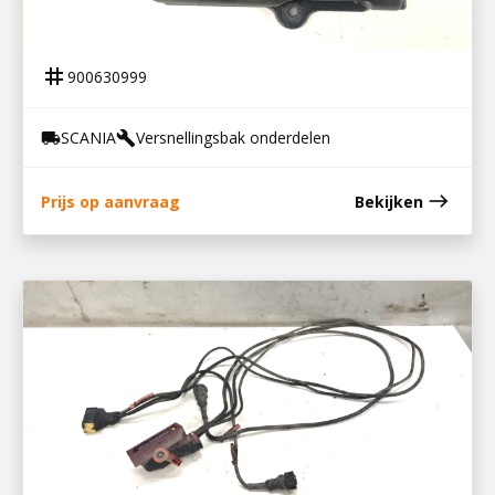
900630999
DEKSEL TMS UNIT
tag
900630999
SCANIA
Versnellingsbak onderdelen
local_shipping
build
east
Prijs op aanvraag
Bekijken