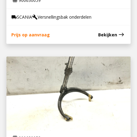
tag
900630059
SCANIA
Versnellingsbak onderdelen
local_shipping
build
east
Prijs op aanvraag
Bekijken
900630058
SCHAKELVORK MET AS EN MEENEMER