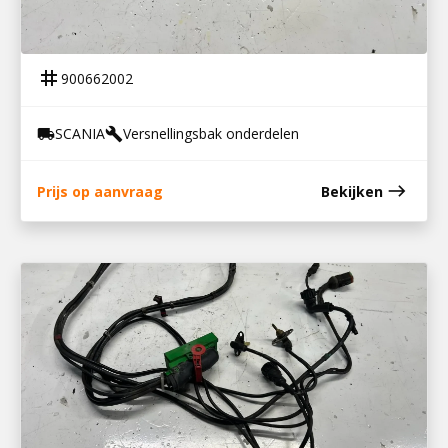
900662002
KABELBOOM OPC R SERIE
tag
900662002
SCANIA
Versnellingsbak onderdelen
local_shipping
build
east
Prijs op aanvraag
Bekijken