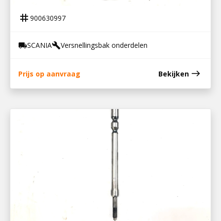
tag
900630997
SCANIA
Versnellingsbak onderdelen
local_shipping
build
east
Prijs op aanvraag
Bekijken
900630057