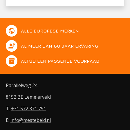
public
ALLE EUROPESE MERKEN
engineering
AL MEER DAN 80 JAAR ERVARING
inventory
ALTIJD EEN PASSENDE VOORRAAD
Parallelweg 24
8152 BE Lemelerveld
T:
+31 572 371 791
E:
info@mestebeld.nl