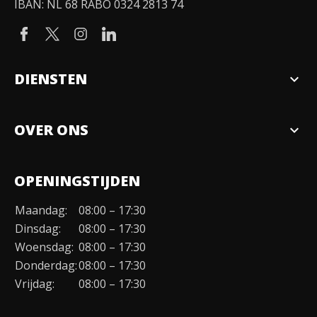
IBAN: NL 68 RABO 0324 2813 74
DIENSTEN
expand_more
Verkopen
OVER ONS
expand_more
Over ons
OPENINGSTIJDEN
Organisatie
Maandag:
08:00 – 17:30
Duurzaamheid
Dinsdag:
08:00 – 17:30
Werken bij
Woensdag:
08:00 – 17:30
Donderdag:
08:00 – 17:30
Contact
Vrijdag:
08:00 – 17:30