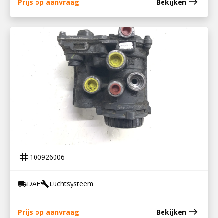
east
Prijs op aanvraag
Bekijken
100926006
VOORASMODULATOR DAF
tag
100926006
DAF
Luchtsysteem
local_shipping
build
east
Prijs op aanvraag
Bekijken