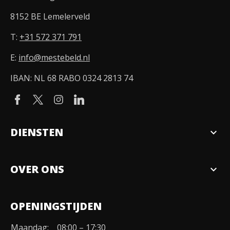
8152 BE Lemelerveld
T:
+31 572 371 791
E:
info@mestebeld.nl
IBAN: NL 68 RABO 0324 2813 74
DIENSTEN
expand_more
Verkopen
OVER ONS
expand_more
Over ons
OPENINGSTIJDEN
Organisatie
Maandag:
08:00 – 17:30