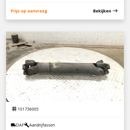
east
Prijs op aanvraag
Bekijken
101736005
AANDRIJFAS CF 86
tag
101736005
DAF
Aandrijfassen
local_shipping
build