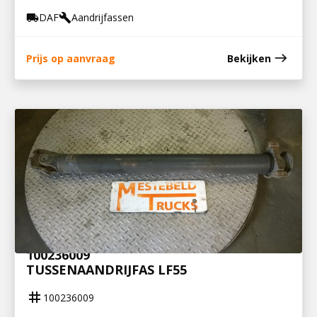
DAF
Aandrijfassen
local_shipping
build
east
Prijs op aanvraag
Bekijken
100236009
TUSSENAANDRIJFAS LF55
tag
100236009