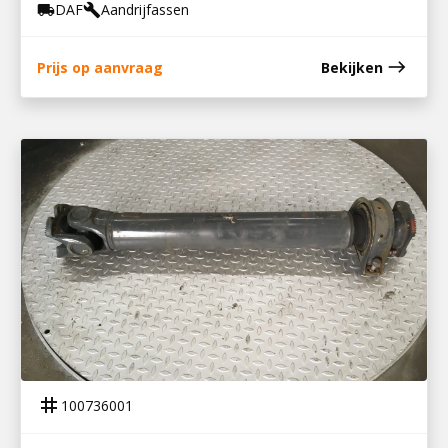
DAF
Aandrijfassen
local_shipping
build
east
Prijs op aanvraag
Bekijken
100736001
TUSSENAANDRIJFAS CF75
tag
100736001