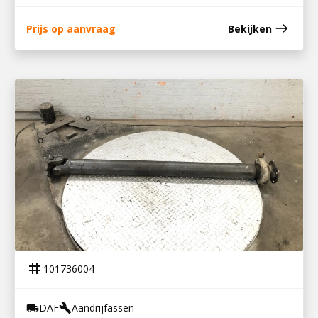
east
Prijs op aanvraag
Bekijken
101736004
TUSSENAS MET HANGLAGER
tag
101736004
DAF
Aandrijfassen
local_shipping
build