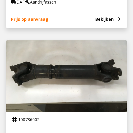
DAF
Aandrijfassen
local_shipping
build
east
Prijs op aanvraag
Bekijken
100736002
AANDRIJFAS CF75
tag
100736002