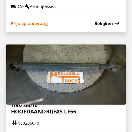
DAF
Aandrijfassen
local_shipping
build
east
Prijs op aanvraag
Bekijken
100236010
HOOFDAANDRIJFAS LF55
tag
100236010