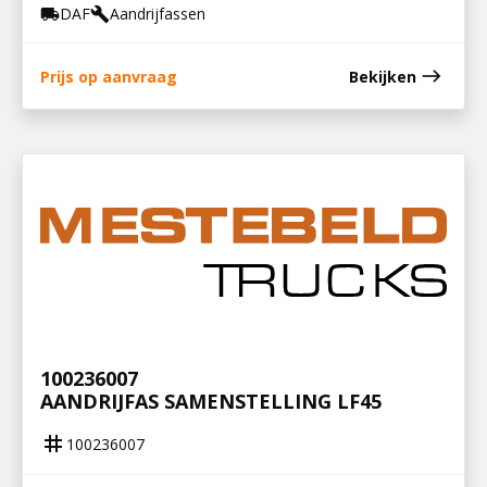
DAF
Aandrijfassen
local_shipping
build
east
Prijs op aanvraag
Bekijken
100236007
AANDRIJFAS SAMENSTELLING LF45
tag
100236007