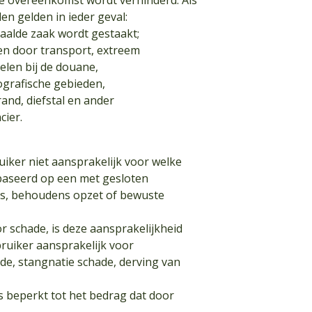
e overeenkomst wordt verhinderd. Als
n gelden in ieder geval:
paalde zaak wordt gestaakt;
 en door transport, extreem
elen bij de douane,
eografische gebieden,
and, diefstal en ander
cier.
ker niet aansprakelijk voor welke
ebaseerd op een met gesloten
ns, behoudens opzet of bewuste
or schade, is deze aansprakelijkheid
bruiker aansprakelijk voor
de, stangnatie schade, derving van
s beperkt tot het bedrag dat door