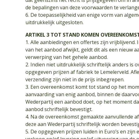
dat geenszins het recht is prijsgegeven om in an
de bepalingen van deze voorwaarden te verlang
6. De toepasselijkheid van enige vorm van alge
uitdrukkelijk uitgesloten.
ARTIKEL 3 TOT STAND KOMEN OVEREENKOMS
1. Alle aanbiedingen en offertes zijn vrijblijven
van het aanbod afwijkt, geldt dit als een nieuw 
verwerping van het gehele aanbod.
2. Indien niet uitdrukkelijk schriftelijk anders 
opgegeven prijzen af fabriek te Lemelerveld. Af
verzending zijn niet in de prijs inbegrepen.
3. Een overeenkomst komt tot stand op het mome
aanvaarding van enig aanbod, binnen de daarvoor
Wederpartij een aanbod doet, op het moment da
aanbod schriftelijk bevestigt.
4. Na de overeenkomst gemaakte aanvullende afs
deze aan Wederpartij schriftelijk worden bevesti
5. De opgegeven prijzen luiden in Euro’s en zijn