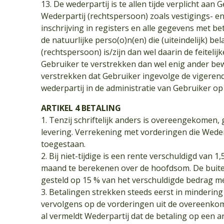
13. De wederpartij is te allen tijde verplicht aan
Wederpartij (rechtspersoon) zoals vestigings- e
inschrijving in registers en alle gegevens met be
de natuurlijke perso(o)n(en) die (uiteindelijk) b
(rechtspersoon) is/zijn dan wel daarin de feitel
Gebruiker te verstrekken dan wel enig ander be
verstrekken dat Gebruiker ingevolge de vigerend
wederpartij in de administratie van Gebruiker op
ARTIKEL 4 BETALING
1. Tenzij schriftelijk anders is overeengekomen,
levering. Verrekening met vorderingen die Wederpa
toegestaan.
2. Bij niet-tijdige is een rente verschuldigd van
maand te berekenen over de hoofdsom. De buite
gesteld op 15 % van het verschuldigde bedrag m
3. Betalingen strekken steeds eerst in minderin
vervolgens op de vorderingen uit de overeenkomst
al vermeldt Wederpartij dat de betaling op een a