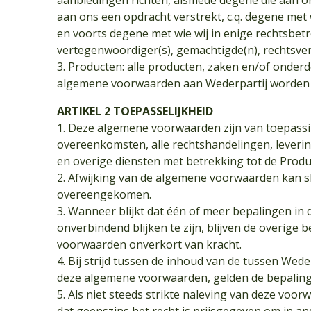
aanbiedingen richten, alsmede degene die aan o
aan ons een opdracht verstrekt, c.q. degene me
en voorts degene met wie wij in enige rechtsbet
vertegenwoordiger(s), gemachtigde(n), rechtsve
3. Producten: alle producten, zaken en/of onderd
algemene voorwaarden aan Wederpartij worden 
ARTIKEL 2 TOEPASSELIJKHEID
1. Deze algemene voorwaarden zijn van toepassi
overeenkomsten, alle rechtshandelingen, lever
en overige diensten met betrekking tot de Prod
2. Afwijking van de algemene voorwaarden kan sle
overeengekomen.
3. Wanneer blijkt dat één of meer bepalingen i
onverbindend blijken te zijn, blijven de overige
voorwaarden onverkort van kracht.
4. Bij strijd tussen de inhoud van de tussen We
deze algemene voorwaarden, gelden de bepaling
5. Als niet steeds strikte naleving van deze v