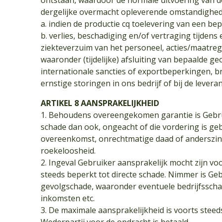
ontstaan, waardoor de normale uitvoering van d
dergelijke overmacht opleverende omstandighede
a. indien de productie cq toelevering van een be
b. verlies, beschadiging en/of vertraging tijdens
ziekteverzuim van het personeel, acties/maatreg
waaronder (tijdelijke) afsluiting van bepaalde g
internationale sancties of exportbeperkingen, br
ernstige storingen in ons bedrijf of bij de leveran
ARTIKEL 8 AANSPRAKELIJKHEID
1. Behoudens overeengekomen garantie is Gebrui
schade dan ook, ongeacht of die vordering is g
overeenkomst, onrechtmatige daad of anderszi
roekeloosheid.
2. Ingeval Gebruiker aansprakelijk mocht zijn vo
steeds beperkt tot directe schade. Nimmer is Ge
gevolgschade, waaronder eventuele bedrijfsscha
inkomsten etc.
3. De maximale aansprakelijkheid is voorts steed