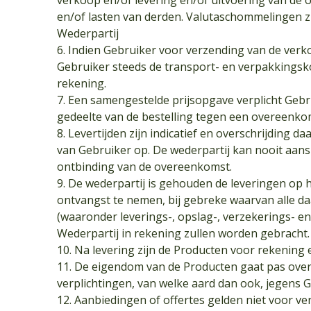
verkoop en/of levering en/of uitvoering van de
en/of lasten van derden. Valutaschommelingen zi
Wederpartij
6. Indien Gebruiker voor verzending van de verk
Gebruiker steeds de transport- en verpakkingskos
rekening.
7. Een samengestelde prijsopgave verplicht Gebr
gedeelte van de bestelling tegen een overeenkom
8. Levertijden zijn indicatief en overschrijding
van Gebruiker op. De wederpartij kan nooit aa
ontbinding van de overeenkomst.
9. De wederpartij is gehouden de leveringen op he
ontvangst te nemen, bij gebreke waarvan alle da
(waaronder leverings-, opslag-, verzekerings- en 
Wederpartij in rekening zullen worden gebracht.
10. Na levering zijn de Producten voor rekening e
11. De eigendom van de Producten gaat pas over
verplichtingen, van welke aard dan ook, jegens G
12. Aanbiedingen of offertes gelden niet voor ve