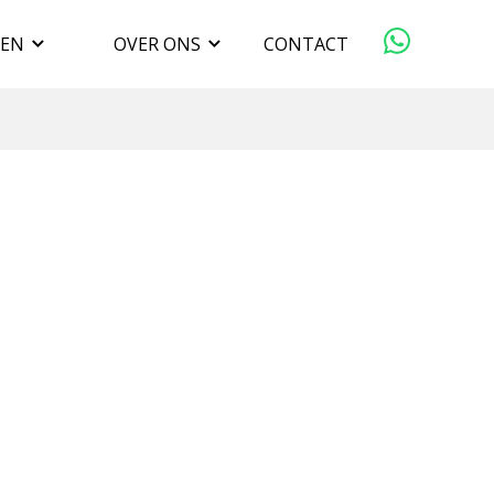
GEN
OVER ONS
CONTACT
ORGANISATIE
VERKOPEN
DUURZAAMHEID
WERKEN BIJ