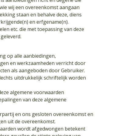
ns aanbiedingen richt en degene die
t wie wij een overeenkomst aangaan
rekking staan en behalve deze, diens
rkrijgende(n) en erfgename(n).
elen etc. die met toepassing van deze
geleverd.
ng op alle aanbiedingen,
ingen en werkzaamheden verricht door
ucten als aangeboden door Gebruiker.
chts uitdrukkelijk schriftelijk worden
n deze algemene voorwaarden
 bepalingen van deze algemene
derpartij en ons gesloten overeenkomst en
en uit de overeenkomst.
oorwaarden wordt afgedwongen betekent