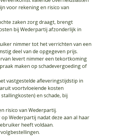
 overeenkomst vallende overheidslasten
jn voor rekening en risico van
ochte zaken zorg draagt, brengt
ten bij Wederpartij afzonderlijk in
uiker nimmer tot het verrichten van een
stig deel van de opgegeven prijs.
 daarvan levert nimmer een tekortkoming
nspraak maken op schadevergoeding of
t vastgestelde afleveringstijdstip in
aruit voortvloeiende kosten
stallingkosten) en schade, bij
n risico van Wederpartij.
 op Wederpartij nadat deze aan al haar
ebruiker heeft voldaan.
rvolgbestellingen.