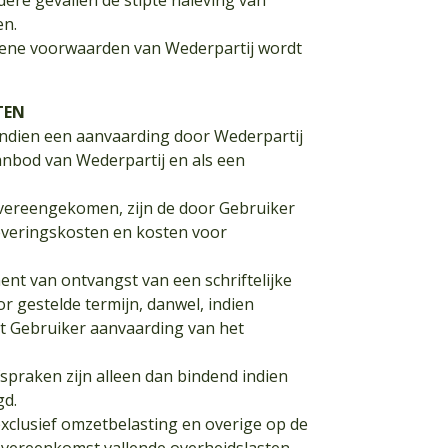
dere gevallen de stipte naleving van
en.
mene voorwaarden van Wederpartij wordt
TEN
d. Indien een aanvaarding door Wederpartij
aanbod van Wederpartij en als een
is overeengekomen, zijn de door Gebruiker
leveringskosten en kosten voor
nt van ontvangst van een schriftelijke
 gestelde termijn, danwel, indien
t Gebruiker aanvaarding van het
praken zijn alleen dan bindend indien
gd.
 exclusief omzetbelasting en overige op de