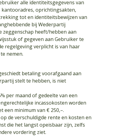
 Gebruiker alle identiteitsgegevens van
n kantooradres, oprichtingsakten,
trekking tot en identiteitsbewijzen van
elanghebbende bij Wederpartij
ijke zeggenschap heeft/hebben aan
wijsstuk of gegeven aan Gebruiker te
e regelgeving verplicht is van haar
 te nemen.
 geschiedt betaling voorafgaand aan
rtij stelt te hebben, is niet
 1,5% per maand of gedeelte van een
ngerechtelijke incassokosten worden
et een minimum van € 250,–.
g op de verschuldigde rente en kosten en
 die het langst opeisbaar zijn, zelfs
ndere vordering ziet.