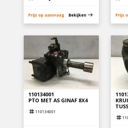
east
Prijs op aanvraag
Bekijken
Prijs
110134001
1101
PTO MET AS GINAF 8X4
KRU
TUSS
tag
110134001
tag
11