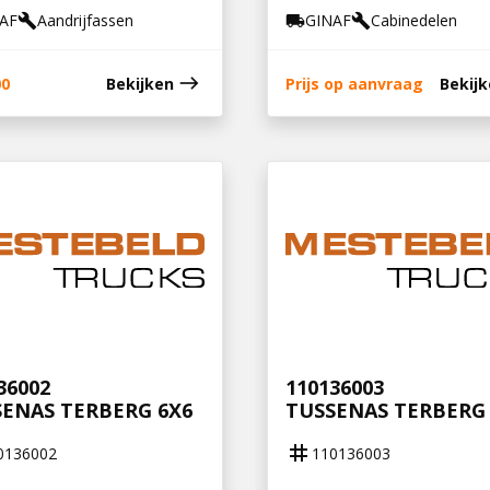
AF
Aandrijfassen
GINAF
Cabinedelen
build
local_shipping
build
east
00
Bekijken
Prijs op aanvraag
Bekij
36002
110136003
ENAS TERBERG 6X6
TUSSENAS TERBERG 
tag
0136002
110136003