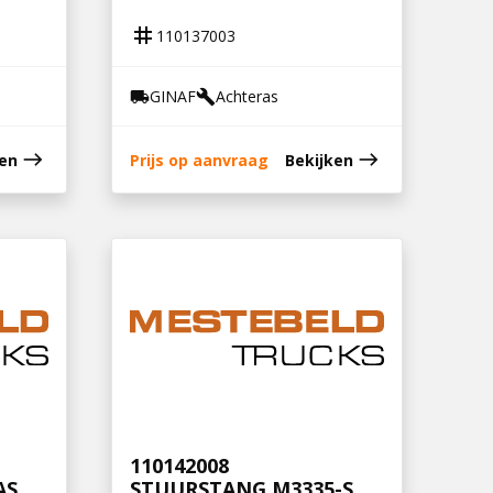
tag
110137003
GINAF
Achteras
local_shipping
build
east
east
ken
Prijs op aanvraag
Bekijken
110142008
AS
STUURSTANG M3335-S