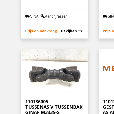
GINAF
Aandrijfassen
GIN
local_shipping
build
local_shipping
east
Prijs op aanvraag
Bekijken
Prijs
110136005
1101
TUSSENAS V TUSSENBAK
GES
GINAF M3335-S
AS A