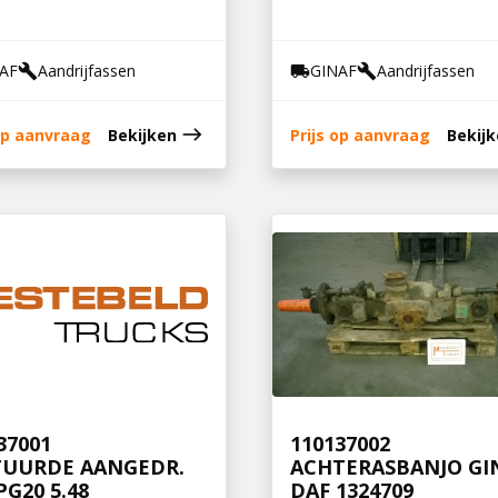
AF
Aandrijfassen
GINAF
Aandrijfassen
build
local_shipping
build
east
 op aanvraag
Bekijken
Prijs op aanvraag
Bekij
37001
110137002
TUURDE AANGEDR.
ACHTERASBANJO GIN
PG20 5.48
DAF 1324709