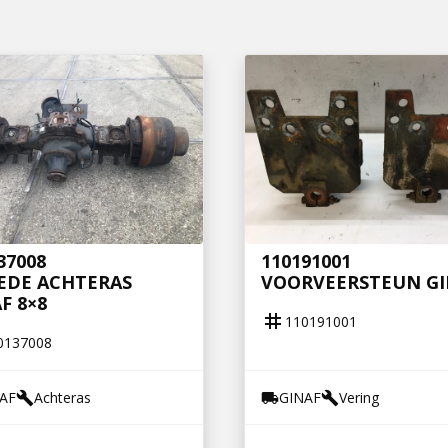
37008
110191001
EDE ACHTERAS
VOORVEERSTEUN GI
F 8×8
tag
110191001
0137008
AF
Achteras
GINAF
Vering
build
local_shipping
build