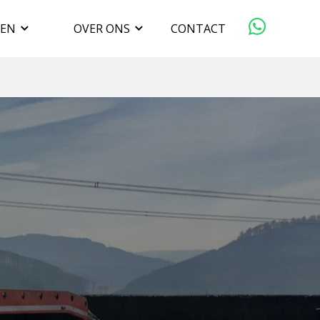
GEN
OVER ONS
CONTACT
ORGANISATIE
VERKOPEN
DUURZAAMHEID
WERKEN BIJ