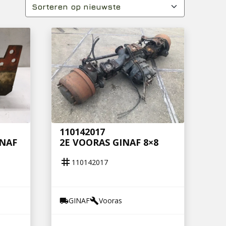
110142017
NAF
2E VOORAS GINAF 8×8
tag
110142017
GINAF
Vooras
local_shipping
build