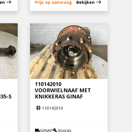
east
east
ken
Prijs op aanvraag
Bekijken
110142010
VOORWIELNAAF MET
35-S
KNIKKERAS GINAF
tag
110142010
GINAF
Vooras
local_shipping
build