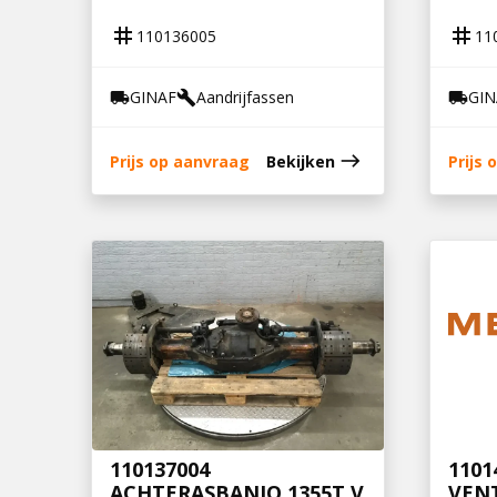
tag
tag
110136005
11
GINAF
Aandrijfassen
GIN
local_shipping
build
local_shipping
east
Prijs op aanvraag
Bekijken
Prijs
110137004
1101
ACHTERASBANJO 1355T V
VEN