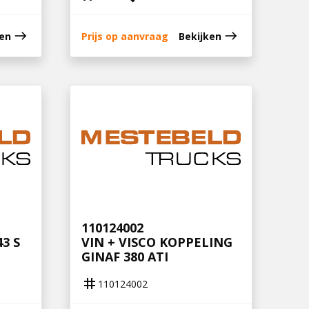
east
east
ken
Prijs op aanvraag
Bekijken
110124002
3 S
VIN + VISCO KOPPELING
GINAF 380 ATI
tag
110124002