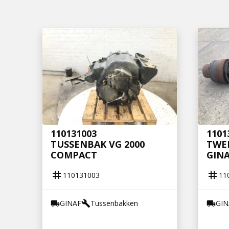
110131003
1101
TUSSENBAK VG 2000
TWE
COMPACT
GINA
tag
tag
110131003
11
GINAF
Tussenbakken
GIN
local_shipping
build
local_shipping