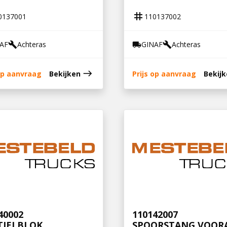
tag
0137001
110137002
AF
Achteras
GINAF
Achteras
build
local_shipping
build
east
 op aanvraag
Bekijken
Prijs op aanvraag
Bekij
40002
110142007
TIELBLOK
SPOORSTANG VOOR