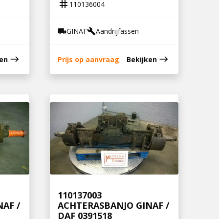
tag
110136004
GINAF
Aandrijfassen
local_shipping
build
east
east
ken
Prijs op aanvraag
Bekijken
110137003
AF /
ACHTERASBANJO GINAF /
DAF 0391518