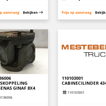
east
 op aanvraag
Bekijken
Prijs op aanvraag
Bekij
36006
110103001
ISKOPPELING
CABINECILINDER 434
ENAS GINAF 8X4
tag
110103001
0136006