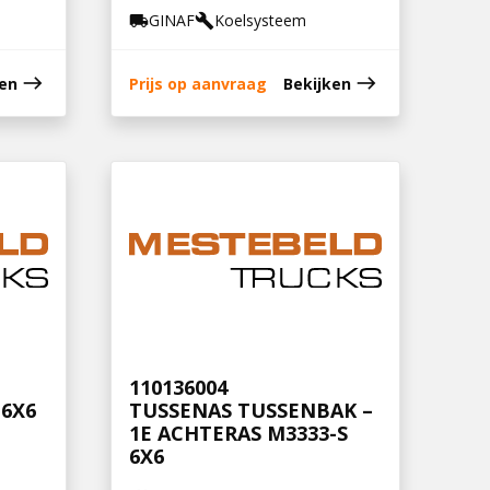
GINAF
Koelsysteem
local_shipping
build
east
east
ken
Prijs op aanvraag
Bekijken
110136004
6X6
TUSSENAS TUSSENBAK –
1E ACHTERAS M3333-S
6X6