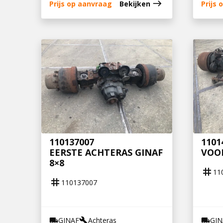
east
Prijs op aanvraag
Bekijken
Prijs
110137007
1101
EERSTE ACHTERAS GINAF
VOOR
8×8
tag
11
tag
110137007
GINAF
Achteras
GIN
local_shipping
build
local_shipping