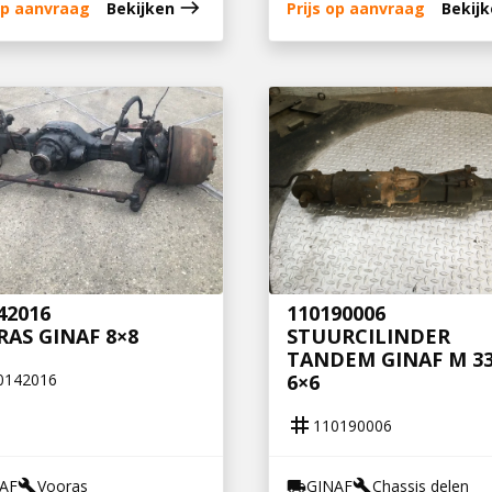
east
 op aanvraag
Bekijken
Prijs op aanvraag
Bekij
42016
110190006
AS GINAF 8×8
STUURCILINDER
TANDEM GINAF M 33
0142016
6×6
tag
110190006
AF
Vooras
GINAF
Chassis delen
build
local_shipping
build