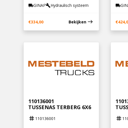
GINAF
Hydraulisch systeem
GIN
local_shipping
build
local_shipping
east
€
334,00
Bekijken
€
424,
110136001
1101
TUSSENAS TERBERG 6X6
TUSS
tag
tag
110136001
11