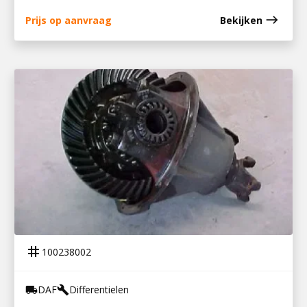
east
Prijs op aanvraag
Bekijken
100238002
DIFFERENTIEEL DAF 800 41-10
tag
100238002
DAF
Differentielen
local_shipping
build