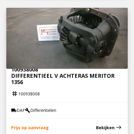
100938008
DIFFERENTIEEL V ACHTERAS MERITOR
1356
tag
100938008
DAF
Differentielen
local_shipping
build
east
Prijs op aanvraag
Bekijken