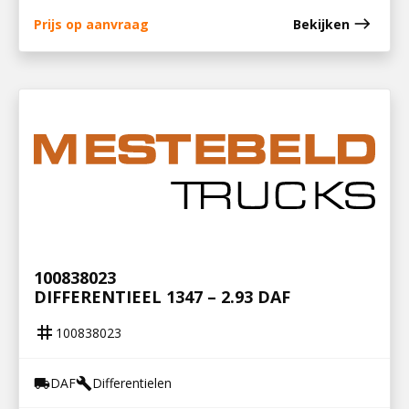
east
Prijs op aanvraag
Bekijken
100838023
DIFFERENTIEEL 1347 – 2.93 DAF
tag
100838023
DAF
Differentielen
local_shipping
build