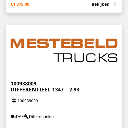
east
€
1.375,00
Bekijken
100938009
DIFFERENTIEEL 1347 – 2.93
tag
100938009
DAF
Differentielen
local_shipping
build