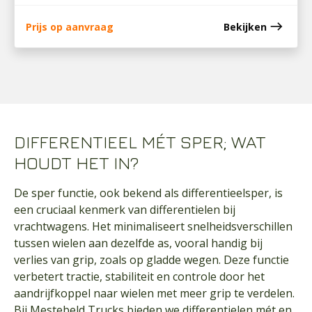
east
Prijs op aanvraag
Bekijken
DIFFERENTIEEL MÉT SPER; WAT
HOUDT HET IN?
De sper functie, ook bekend als differentieelsper, is
een cruciaal kenmerk van differentielen bij
vrachtwagens. Het minimaliseert snelheidsverschillen
tussen wielen aan dezelfde as, vooral handig bij
verlies van grip, zoals op gladde wegen. Deze functie
verbetert tractie, stabiliteit en controle door het
aandrijfkoppel naar wielen met meer grip te verdelen.
Bij Mestebeld Trucks bieden we differentielen mét en