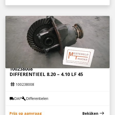
100238008
DIFFERENTIEEL 8.20 – 4.10 LF 45
tag
100238008
DAF
Differentielen
local_shipping
build
east
Prijs op aanvraag
Bekijken