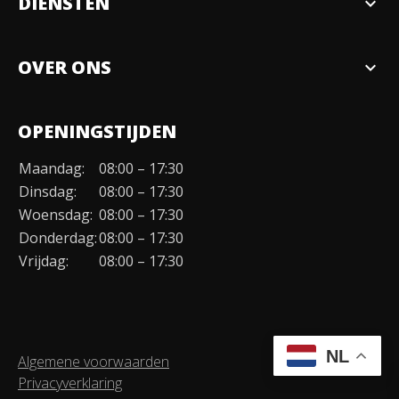
DIENSTEN
expand_more
Verkopen
OVER ONS
expand_more
Over ons
OPENINGSTIJDEN
Organisatie
Maandag:
08:00 – 17:30
Duurzaamheid
Dinsdag:
08:00 – 17:30
Werken bij
Woensdag:
08:00 – 17:30
Donderdag:
08:00 – 17:30
Contact
Vrijdag:
08:00 – 17:30
NL
Algemene voorwaarden
Privacyverklaring