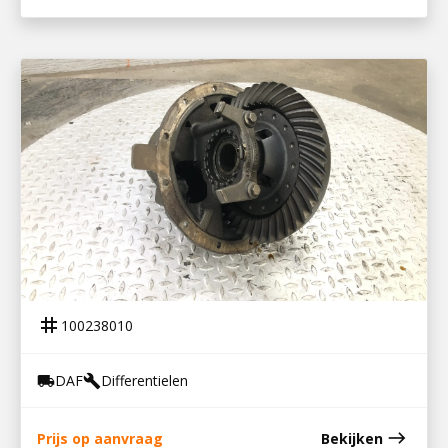
100238010
DIFFERENTIEEL LF45 8.20 – 4. 10
tag
100238010
DAF
Differentielen
local_shipping
build
east
Prijs op aanvraag
Bekijken