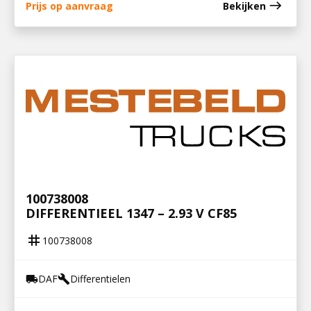
east
Prijs op aanvraag
Bekijken
100738008
DIFFERENTIEEL 1347 – 2.93 V CF85
tag
100738008
DAF
Differentielen
local_shipping
build