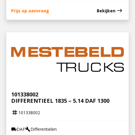
east
Prijs op aanvraag
Bekijken
101338002
DIFFERENTIEEL 1835 – 5.14 DAF 1300
tag
101338002
DAF
Differentielen
local_shipping
build