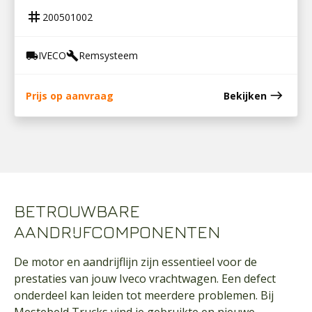
tag
200501002
IVECO
Remsysteem
local_shipping
build
east
Prijs op aanvraag
Bekijken
BETROUWBARE
AANDRIJFCOMPONENTEN
De motor en aandrijflijn zijn essentieel voor de
prestaties van jouw Iveco vrachtwagen. Een defect
onderdeel kan leiden tot meerdere problemen. Bij