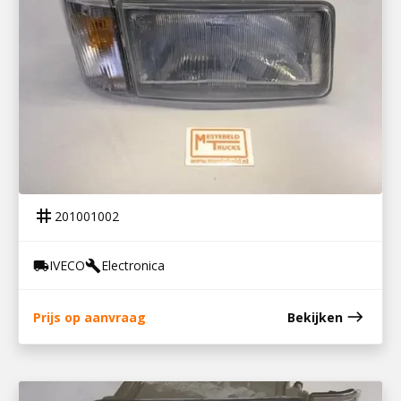
201001002
KOPLAMP H4 RECHTS IVECO DAILY 1
tag
201001002
IVECO
Electronica
local_shipping
build
east
Prijs op aanvraag
Bekijken