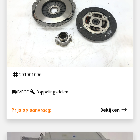
201001006
KOPPELINGSSET IVECO DAILY 2
tag
201001006
IVECO
Koppelingsdelen
local_shipping
build
east
Prijs op aanvraag
Bekijken