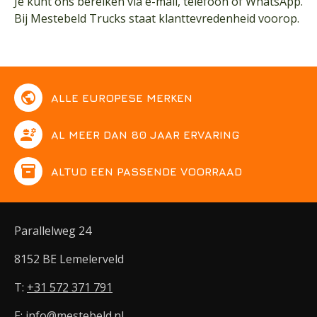
Je kunt ons bereiken via e-mail, telefoon of WhatsApp.
Bij Mestebeld Trucks staat klanttevredenheid voorop.
public
ALLE EUROPESE MERKEN
engineering
AL MEER DAN 80 JAAR ERVARING
inventory
ALTIJD EEN PASSENDE VOORRAAD
Parallelweg 24
8152 BE Lemelerveld
T:
+31 572 371 791
E:
info@mestebeld.nl