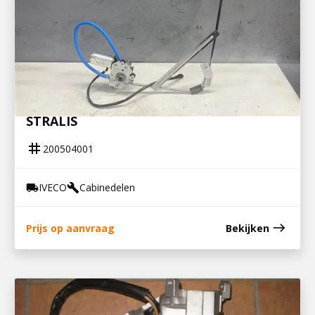
200504001
RAAMMECHANISME MET MOTOR RECHTS
STRALIS
tag
200504001
IVECO
Cabinedelen
local_shipping
build
east
Prijs op aanvraag
Bekijken