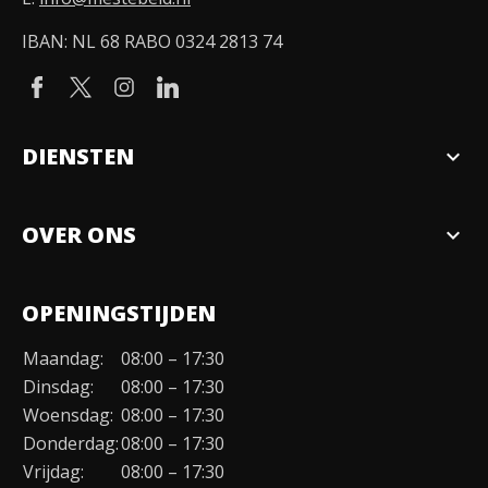
IBAN: NL 68 RABO 0324 2813 74
DIENSTEN
expand_more
Verkopen
OVER ONS
expand_more
Over ons
OPENINGSTIJDEN
Organisatie
Maandag:
08:00 – 17:30
Duurzaamheid
Dinsdag:
08:00 – 17:30
Werken bij
Woensdag:
08:00 – 17:30
Donderdag:
08:00 – 17:30
Contact
Vrijdag:
08:00 – 17:30