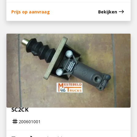
east
Prijs op aanvraag
Bekijken
200601001
KOPPELINGSBEKRACHTIGER IVECO TYPE
SC2CK
tag
200601001