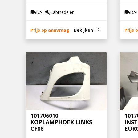
DAF
Cabinedelen
DA
local_shipping
build
local_shipping
east
Prijs op aanvraag
Bekijken
Prijs
101706010
1017
KOPLAMPHOEK LINKS
INST
CF86
EURO