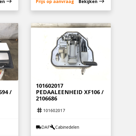
east
east
ken
Prijs op aanvraag
Bekijken
101602017
694 /
PEDAALEENHEID XF106 /
2106686
tag
101602017
DAF
Cabinedelen
local_shipping
build