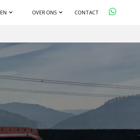
GEN
OVER ONS
CONTACT
ORGANISATIE
VERKOPEN
DUURZAAMHEID
WERKEN BIJ