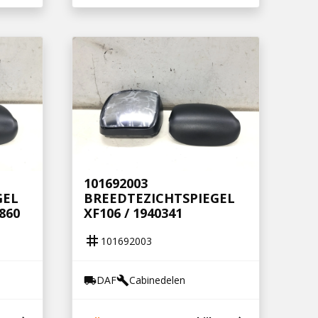
101692003
GEL
BREEDTEZICHTSPIEGEL
860
XF106 / 1940341
tag
101692003
DAF
Cabinedelen
local_shipping
build