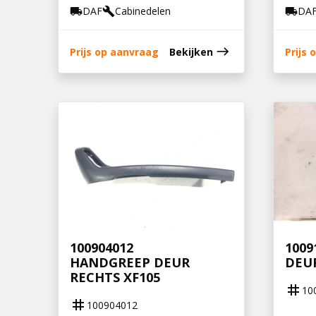
DAF
Cabinedelen
DA
local_shipping
build
local_shipping
east
Prijs op aanvraag
Bekijken
Prijs
100904012
1009
HANDGREEP DEUR
DEUR
RECHTS XF105
tag
10
tag
100904012