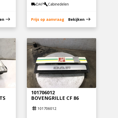
DAF
Cabinedelen
local_shipping
build
east
east
ken
Prijs op aanvraag
Bekijken
101706012
TS
BOVENGRILLE CF 86
tag
101706012