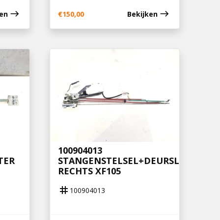
east
east
ken
€
150,00
Bekijken
100904013
TER
STANGENSTELSEL+DEURSLOT
RECHTS XF105
tag
100904013