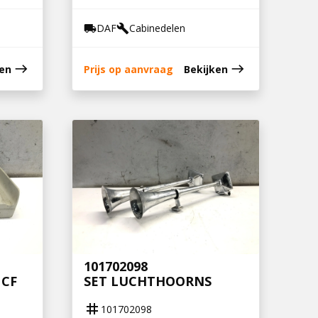
DAF
Cabinedelen
local_shipping
build
east
east
ken
Prijs op aanvraag
Bekijken
101702098
 CF
SET LUCHTHOORNS
tag
101702098