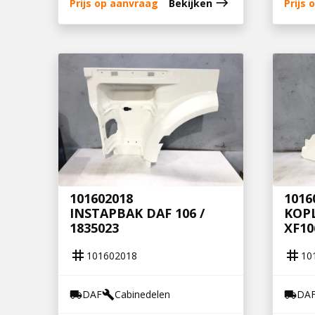
east
Prijs op aanvraag
Bekijken
Prijs
101602018
1016
INSTAPBAK DAF 106 /
KOP
1835023
XF10
tag
tag
101602018
10
DAF
Cabinedelen
DA
local_shipping
build
local_shipping