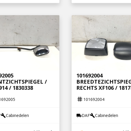
92005
101692004
TZICHTSPIEGEL /
BREEDTEZICHTSPIE
914 / 1830338
RECHTS XF106 / 1817
tag
1692005
101692004
F
Cabinedelen
DAF
Cabinedelen
build
local_shipping
build