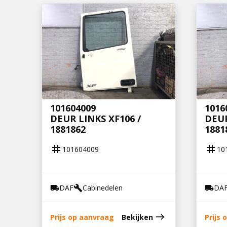
101604009
1016
DEUR LINKS XF106 /
DEUR
1881862
1881
tag
tag
101604009
10
DAF
Cabinedelen
DA
local_shipping
build
local_shipping
east
Prijs op aanvraag
Bekijken
Prijs