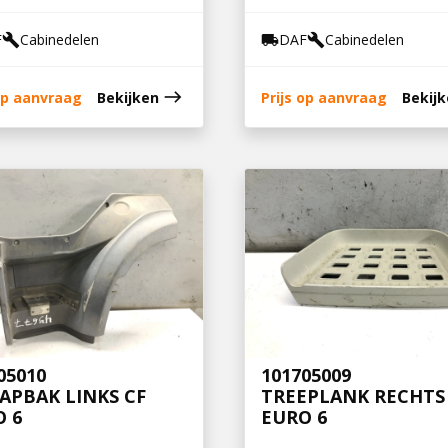
F
Cabinedelen
DAF
Cabinedelen
build
local_shipping
build
east
 op aanvraag
Bekijken
Prijs op aanvraag
Bekij
05010
101705009
APBAK LINKS CF
TREEPLANK RECHTS
 6
EURO 6