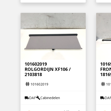
101602019
1016
ROLGORDIJN XF106 /
FRON
2103818
1816
tag
tag
101602019
10
DAF
Cabinedelen
DA
local_shipping
build
local_shipping