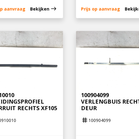
east
 op aanvraag
Bekijken
Prijs op aanvraag
Bekij
10010
100904099
IDINGSPROFIEL
VERLENGBUIS RECH
RUIT RECHTS XF105
DEUR
tag
0910010
100904099