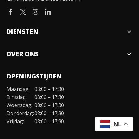
DIENSTEN
expand_more
Verkopen
OVER ONS
expand_more
Over ons
OPENINGSTIJDEN
Organisatie
Maandag:
08:00 – 17:30
Duurzaamheid
Dinsdag:
08:00 – 17:30
Werken bij
Woensdag:
08:00 – 17:30
Donderdag:
08:00 – 17:30
Contact
Vrijdag:
08:00 – 17:30
NL