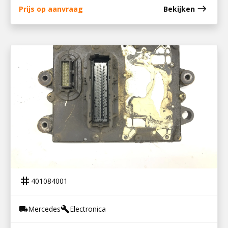
east
Prijs op aanvraag
Bekijken
401084001
PLD UNIT 814 ECOPOWER
tag
401084001
Mercedes
Electronica
local_shipping
build