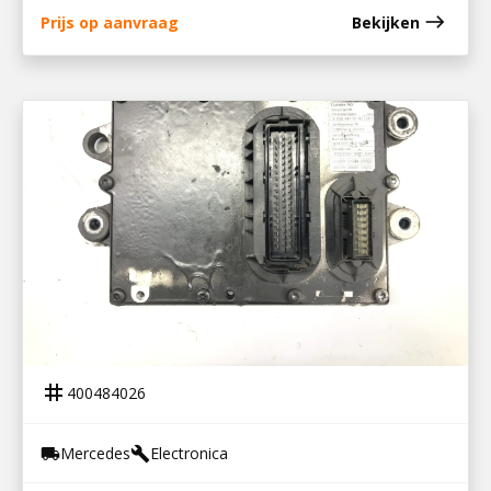
east
Prijs op aanvraag
Bekijken
400484026
PLD UNIT OM924LA
tag
400484026
Mercedes
Electronica
local_shipping
build