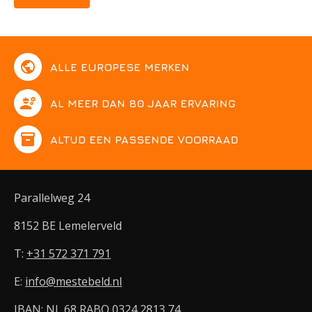
public
ALLE EUROPESE MERKEN
engineering
AL MEER DAN 80 JAAR ERVARING
inventory
ALTIJD EEN PASSENDE VOORRAAD
Parallelweg 24
8152 BE Lemelerveld
T:
+31 572 371 791
E:
info@mestebeld.nl
IBAN: NL 68 RABO 0324 2813 74