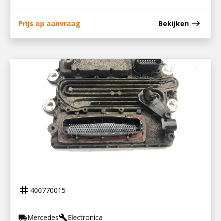
east
Prijs op aanvraag
Bekijken
400770015
ACM MODULE MP4 UITLAAT
tag
400770015
Mercedes
Electronica
local_shipping
build