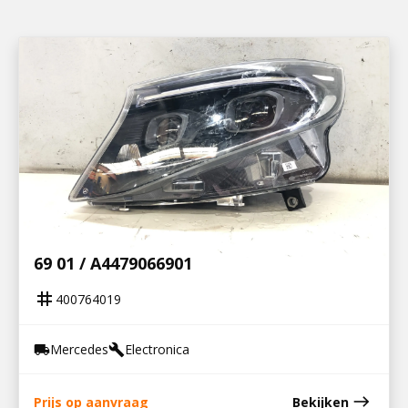
400764019
KOPLAMP LINKS XENON MP5 / A 447 906
69 01 / A4479066901
tag
400764019
Mercedes
Electronica
local_shipping
build
east
Prijs op aanvraag
Bekijken