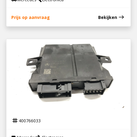
east
Prijs op aanvraag
Bekijken
400766033
REGELEENHEID PORTIER MP4
tag
400766033