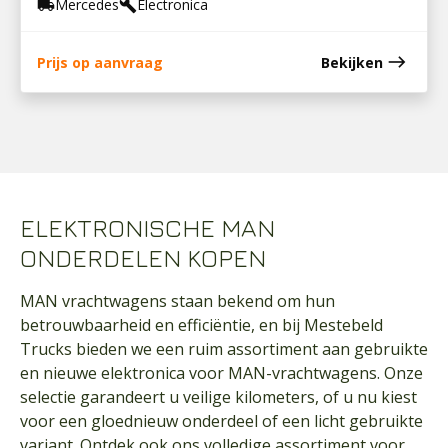
Mercedes
Electronica
local_shipping
build
east
Prijs op aanvraag
Bekijken
ELEKTRONISCHE MAN
ONDERDELEN KOPEN
MAN vrachtwagens staan bekend om hun
betrouwbaarheid en efficiëntie, en bij Mestebeld
Trucks bieden we een ruim assortiment aan gebruikte
en nieuwe elektronica voor MAN-vrachtwagens. Onze
selectie garandeert u veilige kilometers, of u nu kiest
voor een gloednieuw onderdeel of een licht gebruikte
variant. Ontdek ook ons volledige assortiment voor