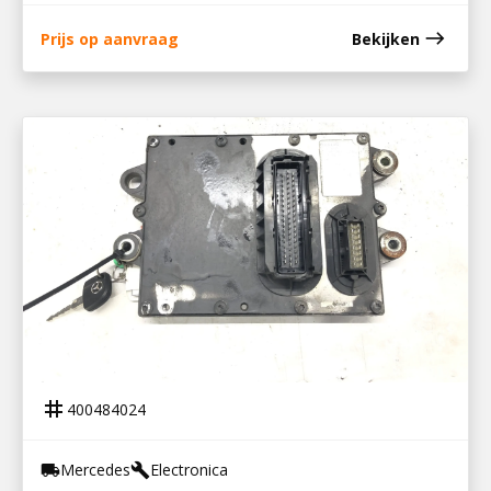
east
Prijs op aanvraag
Bekijken
400484024
MOTOR ECU OM904 LA EURO5
tag
400484024
Mercedes
Electronica
local_shipping
build