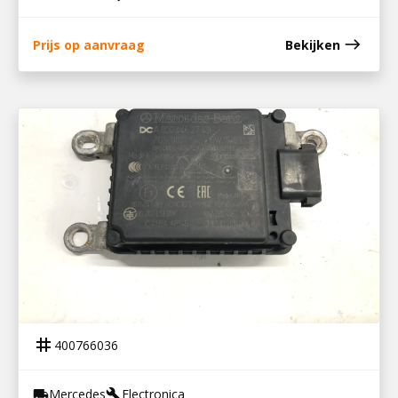
east
Prijs op aanvraag
Bekijken
400766036
RADAR SENSOR MP4
tag
400766036
Mercedes
Electronica
local_shipping
build