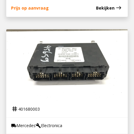
east
Prijs op aanvraag
Bekijken
401680003
STUURKAST FR ECONIC
tag
401680003
Mercedes
Electronica
local_shipping
build