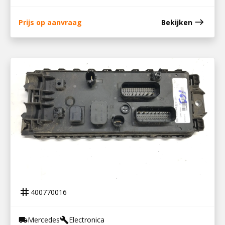
east
Prijs op aanvraag
Bekijken
400770016
REGELEENHEID SAM CHASSIS
tag
400770016
Mercedes
Electronica
local_shipping
build