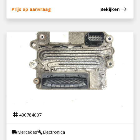
east
Prijs op aanvraag
Bekijken
400784007
PLD UNIT OM936LA ACTROS MP4
tag
400784007
Mercedes
Electronica
local_shipping
build