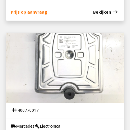
east
Prijs op aanvraag
Bekijken
400770017
ACM 3 MODULE MP5
tag
400770017
Mercedes
Electronica
local_shipping
build