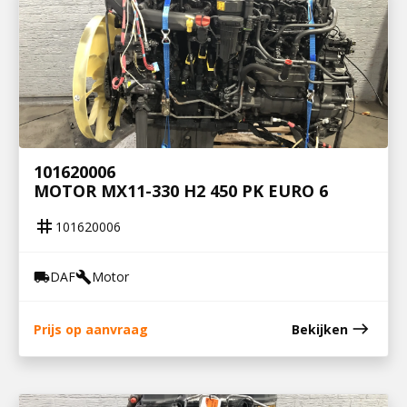
101620006
MOTOR MX11-330 H2 450 PK EURO 6
tag
101620006
DAF
Motor
local_shipping
build
east
Prijs op aanvraag
Bekijken