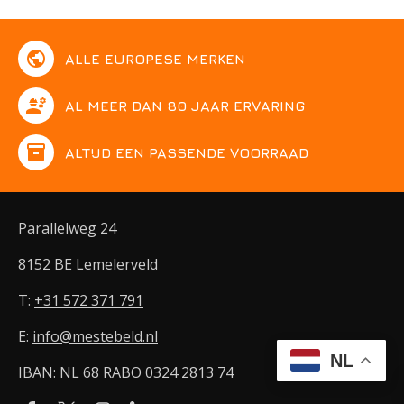
public
ALLE EUROPESE MERKEN
engineering
AL MEER DAN 80 JAAR ERVARING
inventory
ALTIJD EEN PASSENDE VOORRAAD
Parallelweg 24
8152 BE Lemelerveld
T:
+31 572 371 791
E:
info@mestebeld.nl
NL
IBAN: NL 68 RABO 0324 2813 74