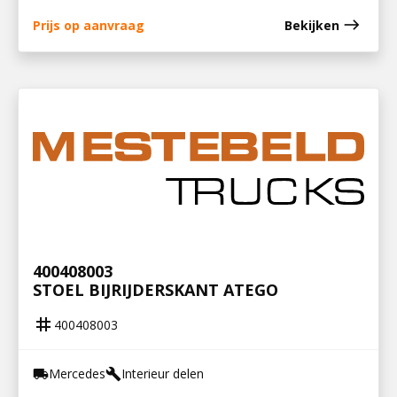
east
Prijs op aanvraag
Bekijken
400408003
STOEL BIJRIJDERSKANT ATEGO
tag
400408003
Mercedes
Interieur delen
local_shipping
build