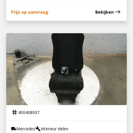
east
Prijs op aanvraag
Bekijken
400408007
STOEL BIJRIJDERSKANT ATEGO EURO6
tag
400408007
Mercedes
Interieur delen
local_shipping
build