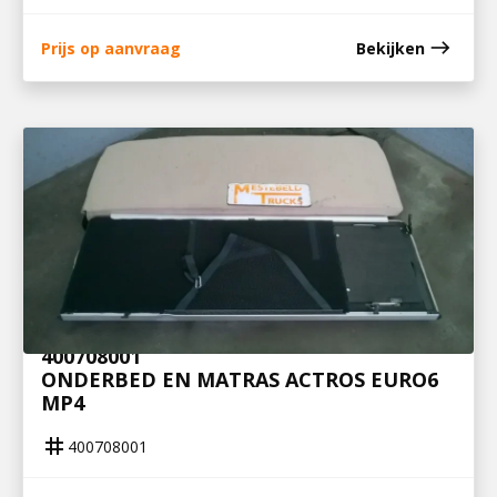
east
Prijs op aanvraag
Bekijken
400708001
ONDERBED EN MATRAS ACTROS EURO6
MP4
tag
400708001