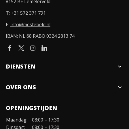
8152 BE Lemelerveld
T:
+31 572 371 791
E:
info@mestebeld.nl
IBAN: NL 68 RABO 0324 2813 74
DIENSTEN
expand_more
Verkopen
OVER ONS
expand_more
Over ons
OPENINGSTIJDEN
Organisatie
Maandag:
08:00 – 17:30
Duurzaamheid
Dinsdag:
08:00 – 17:30