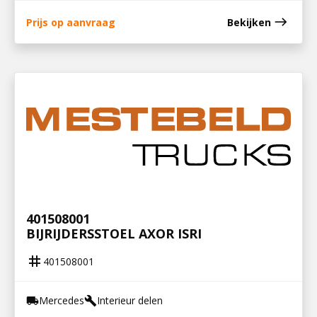
east
Prijs op aanvraag
Bekijken
401508001
BIJRIJDERSSTOEL AXOR ISRI
tag
401508001
Mercedes
Interieur delen
local_shipping
build