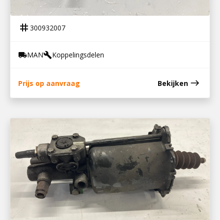
KOPPELINGSBEKRACHTIGER TGL EURO5
tag
300932007
MAN
Koppelingsdelen
local_shipping
build
east
Prijs op aanvraag
Bekijken
300932009