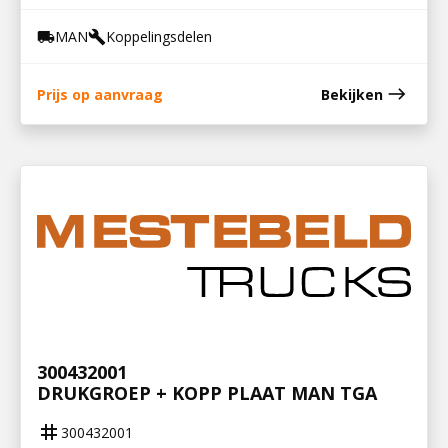
MAN
Koppelingsdelen
local_shipping
build
east
Prijs op aanvraag
Bekijken
300432001
DRUKGROEP + KOPP PLAAT MAN TGA
tag
300432001