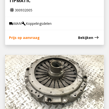
TIPMATIC
tag
300932005
MAN
Koppelingsdelen
local_shipping
build
east
Prijs op aanvraag
Bekijken
301032001