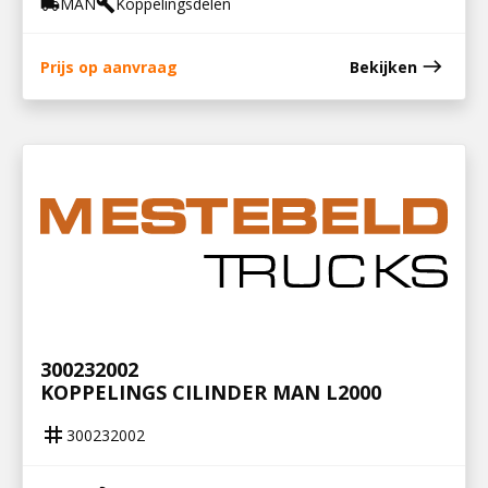
MAN
Koppelingsdelen
local_shipping
build
east
Prijs op aanvraag
Bekijken
300232002
KOPPELINGS CILINDER MAN L2000
tag
300232002