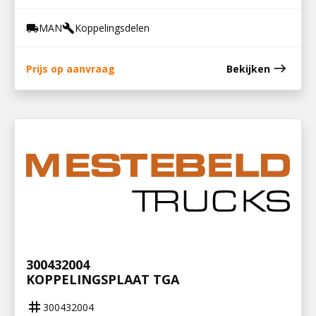
MAN
Koppelingsdelen
local_shipping
build
east
Prijs op aanvraag
Bekijken
300432004
KOPPELINGSPLAAT TGA
tag
300432004