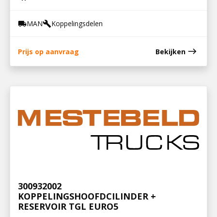
MAN
Koppelingsdelen
local_shipping
build
east
Prijs op aanvraag
Bekijken
300932002
KOPPELINGSHOOFDCILINDER +
RESERVOIR TGL EURO5