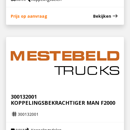
east
Prijs op aanvraag
Bekijken
300132001
KOPPELINGSBEKRACHTIGER MAN F2000
tag
300132001