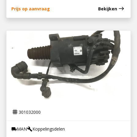
east
Prijs op aanvraag
Bekijken
301032000
KOPPELINGSCILINDER AS TRONIC
tag
301032000
MAN
Koppelingsdelen
local_shipping
build