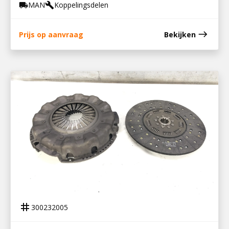
MAN
Koppelingsdelen
local_shipping
build
east
Prijs op aanvraag
Bekijken
300232005
KOPPELINGSSET 0824 / 26 / 36
tag
300232005