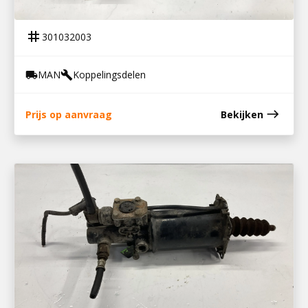
KOPPELINGSCILINDER TIPMATIC
tag
301032003
MAN
Koppelingsdelen
local_shipping
build
east
Prijs op aanvraag
Bekijken
300932007