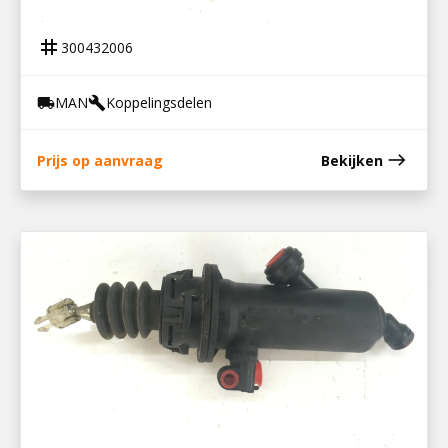
KOPPELINGSCILINDER MAN TGA
tag
300432006
MAN
Koppelingsdelen
local_shipping
build
east
Prijs op aanvraag
Bekijken
300432009