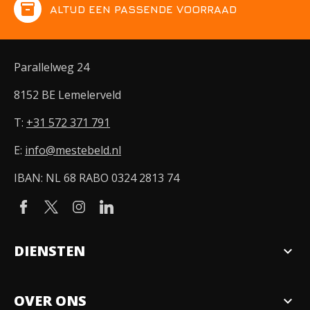
inventory
ALTIJD EEN PASSENDE VOORRAAD
Parallelweg 24
8152 BE Lemelerveld
T:
+31 572 371 791
E:
info@mestebeld.nl
IBAN: NL 68 RABO 0324 2813 74
DIENSTEN
expand_more
Verkopen
OVER ONS
expand_more