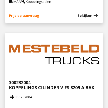
MAN
Koppelingsdelen
local_shipping
build
east
Prijs op aanvraag
Bekijken
300232004
KOPPELINGS CILINDER V FS 8209 A BAK
tag
300232004