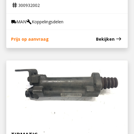
tag
300932002
MAN
Koppelingsdelen
local_shipping
build
east
Prijs op aanvraag
Bekijken
300932005
KOPPELINGSBEKRACHTIGER 6S850