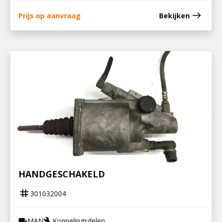
east
Prijs op aanvraag
Bekijken
301032004
KOPPELINGSBEKRACHTIGER TGX
HANDGESCHAKELD
tag
301032004
MAN
Koppelingsdelen
local_shipping
build