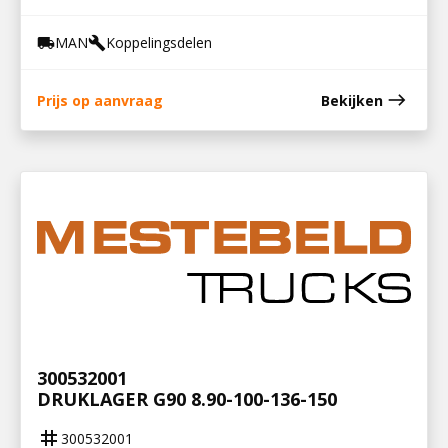
MAN
Koppelingsdelen
local_shipping
build
east
Prijs op aanvraag
Bekijken
300532001
DRUKLAGER G90 8.90-100-136-150
tag
300532001