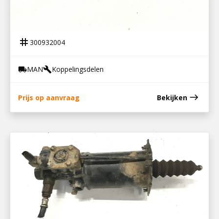
300932004
KOPPELINGSBEKRACHTIGER TGL
tag
300932004
MAN
Koppelingsdelen
local_shipping
build
east
Prijs op aanvraag
Bekijken