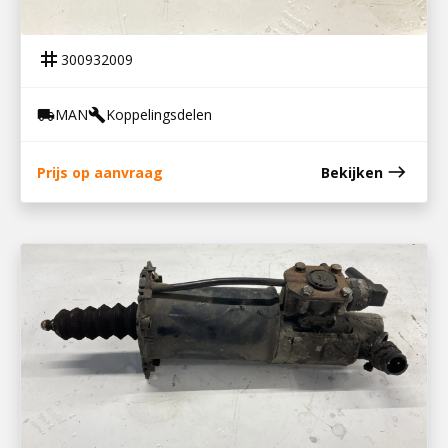
KOPPELINGSBEKRACHTIGER TGM
tag
300932009
MAN
Koppelingsdelen
local_shipping
build
east
Prijs op aanvraag
Bekijken