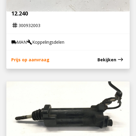
300932003
KOPPELINGSBEKRACHTIGER MAN TGL
12.240
tag
300932003
MAN
Koppelingsdelen
local_shipping
build
east
Prijs op aanvraag
Bekijken