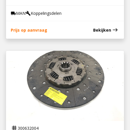
MAN
Koppelingsdelen
local_shipping
build
east
Prijs op aanvraag
Bekijken
300632004
KOPPELINGSPLAAT F90/F2000 VALEO
tag
300632004