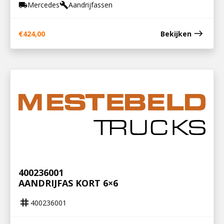
Mercedes
Aandrijfassen
local_shipping
build
east
€
424,00
Bekijken
400236001
AANDRIJFAS KORT 6×6
tag
400236001