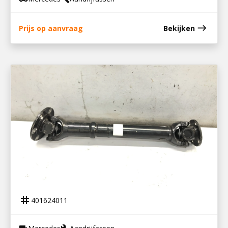
east
Prijs op aanvraag
Bekijken
401624011
AANDRIJFAS VENTILATOR ECONIC
tag
401624011