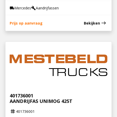
Mercedes
Aandrijfassen
local_shipping
build
east
Prijs op aanvraag
Bekijken
401736001
AANDRIJFAS UNIMOG 425T
tag
401736001