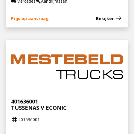
Mercedes
Aandrijfassen
local_shipping
build
east
Prijs op aanvraag
Bekijken
401636001
TUSSENAS V ECONIC
tag
401636001