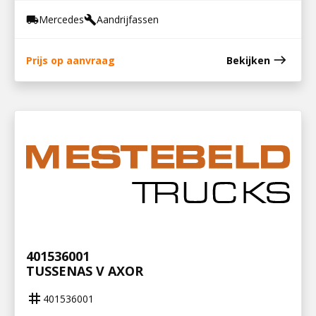
Mercedes
Aandrijfassen
local_shipping
build
east
Prijs op aanvraag
Bekijken
401536001
TUSSENAS V AXOR
tag
401536001