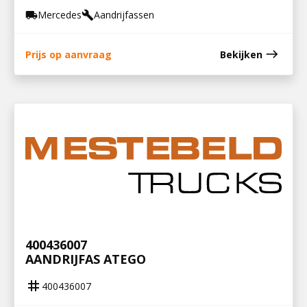
Mercedes
Aandrijfassen
local_shipping
build
east
Prijs op aanvraag
Bekijken
400436007
AANDRIJFAS ATEGO
tag
400436007