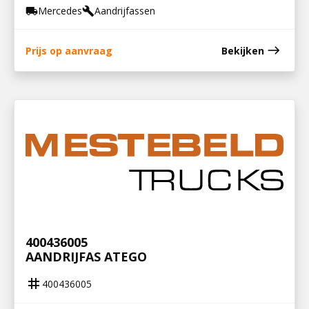
Mercedes
Aandrijfassen
local_shipping
build
east
Prijs op aanvraag
Bekijken
400436005
AANDRIJFAS ATEGO
tag
400436005