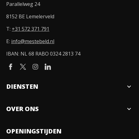
Parallelweg 24
8152 BE Lemelerveld
T:
+31 572 371 791
E:
info@mestebeld.nl
IBAN: NL 68 RABO 0324 2813 74
DIENSTEN
expand_more
Verkopen
OVER ONS
expand_more
Over ons
OPENINGSTIJDEN
Organisatie