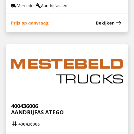
Mercedes
Aandrijfassen
local_shipping
build
east
Prijs op aanvraag
Bekijken
400436006
AANDRIJFAS ATEGO
tag
400436006