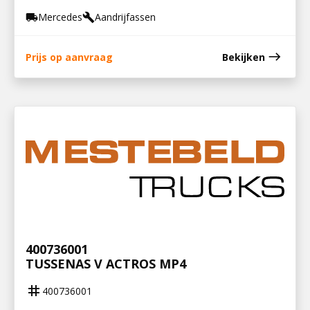
Mercedes
Aandrijfassen
local_shipping
build
east
Prijs op aanvraag
Bekijken
400736001
TUSSENAS V ACTROS MP4
tag
400736001