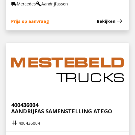
Mercedes
Aandrijfassen
local_shipping
build
east
Prijs op aanvraag
Bekijken
400436004
AANDRIJFAS SAMENSTELLING ATEGO
tag
400436004