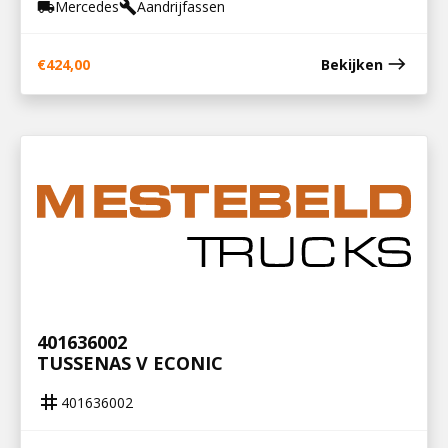
Mercedes
Aandrijfassen
local_shipping
build
east
€
424,00
Bekijken
401636002
TUSSENAS V ECONIC
tag
401636002