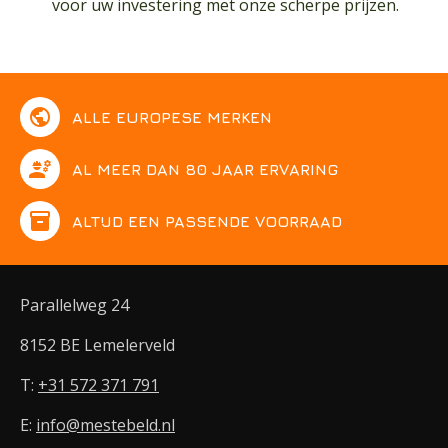
voor uw investering met onze scherpe prijzen.
public
ALLE EUROPESE MERKEN
engineering
AL MEER DAN 80 JAAR ERVARING
inventory
ALTIJD EEN PASSENDE VOORRAAD
Parallelweg 24
8152 BE Lemelerveld
T:
+31 572 371 791
E:
info@mestebeld.nl