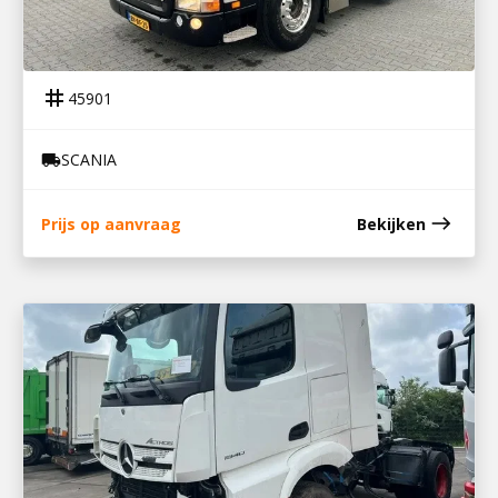
45901
SCANIA R500
tag
45901
SCANIA
local_shipping
east
Prijs op aanvraag
Bekijken