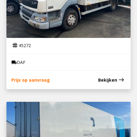
45272
DAF LF45
tag
45272
DAF
local_shipping
east
Prijs op aanvraag
Bekijken