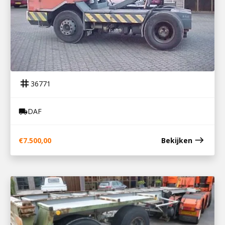
36771
DAF TUGMASTER
tag
36771
DAF
local_shipping
east
€
7.500,00
Bekijken