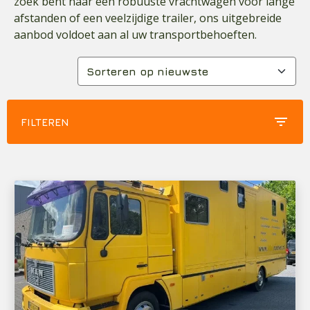
zoek bent naar een robuuste vrachtwagen voor lange
afstanden of een veelzijdige trailer, ons uitgebreide
aanbod voldoet aan al uw transportbehoeften.
filter_list
FILTEREN