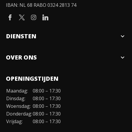
IBAN: NL 68 RABO 0324 2813 74
DIENSTEN
expand_more
Verkopen
OVER ONS
expand_more
Over ons
OPENINGSTIJDEN
Organisatie
Maandag:
08:00 – 17:30
Duurzaamheid
Dinsdag:
08:00 – 17:30
Werken bij
Woensdag:
08:00 – 17:30
Donderdag:
08:00 – 17:30
Contact
Vrijdag:
08:00 – 17:30