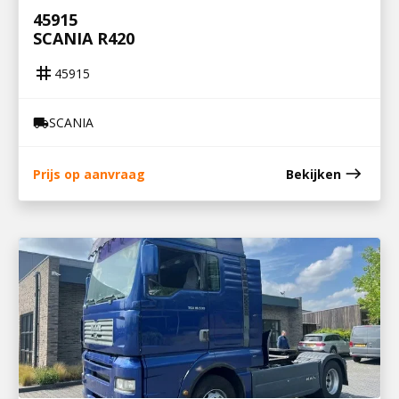
45915
SCANIA R420
tag
45915
SCANIA
local_shipping
east
Prijs op aanvraag
Bekijken