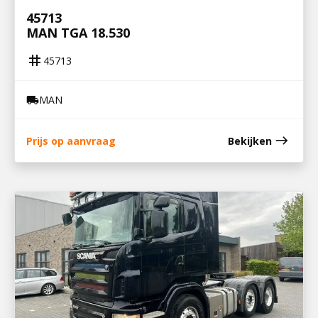
45713
MAN TGA 18.530
tag
45713
MAN
local_shipping
east
Prijs op aanvraag
Bekijken