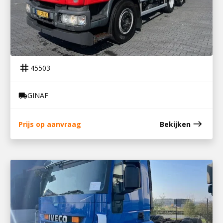
45503
GINAF C31271 (IVECO TECTOR)
tag
45503
GINAF
local_shipping
east
Prijs op aanvraag
Bekijken