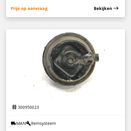
east
Prijs op aanvraag
Bekijken
300950023
REMBOOSTER RV TGL
tag
300950023
MAN
Remsysteem
local_shipping
build