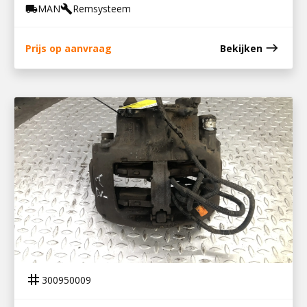
MAN
Remsysteem
local_shipping
build
east
Prijs op aanvraag
Bekijken
300950009
REMKLAUW RA
tag
300950009