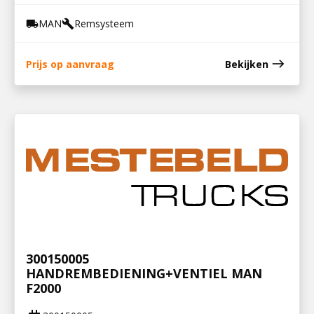
MAN
Remsysteem
local_shipping
build
east
Prijs op aanvraag
Bekijken
300150005
HANDREMBEDIENING+VENTIEL MAN
F2000