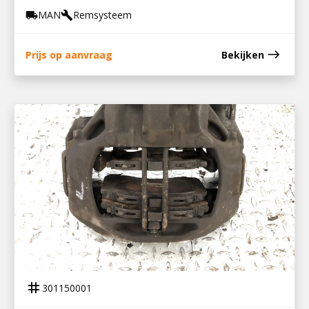
MAN
Remsysteem
local_shipping
build
east
Prijs op aanvraag
Bekijken
301150001
REMKLAUW LINKS TGS
tag
301150001