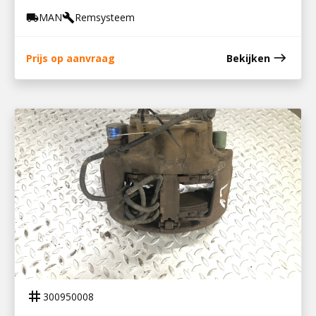
MAN
Remsysteem
local_shipping
build
east
Prijs op aanvraag
Bekijken
300950008
REMKLAUW LV
tag
300950008