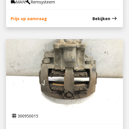
MAN
Remsysteem
local_shipping
build
east
Prijs op aanvraag
Bekijken
300950015
REMKLAUW LV TGL
tag
300950015