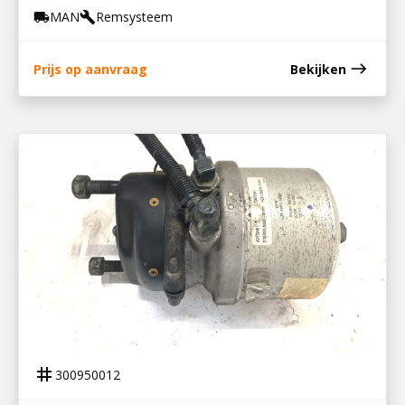
MAN
Remsysteem
local_shipping
build
east
Prijs op aanvraag
Bekijken
300950012
REMBOOSTER LA 16/24
tag
300950012