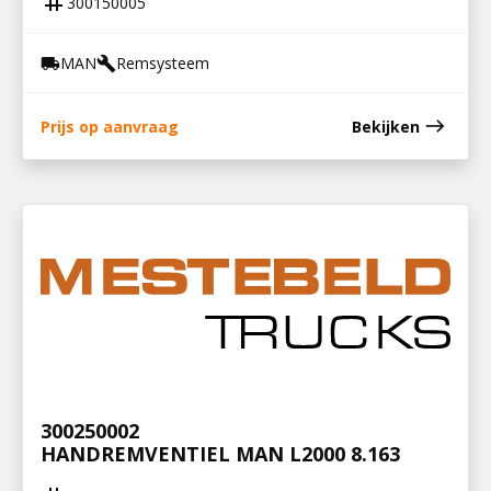
tag
300150005
MAN
Remsysteem
local_shipping
build
east
Prijs op aanvraag
Bekijken
300250002
HANDREMVENTIEL MAN L2000 8.163