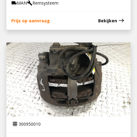
MAN
Remsysteem
local_shipping
build
east
Prijs op aanvraag
Bekijken
300950010
REMKLAUW LA
tag
300950010