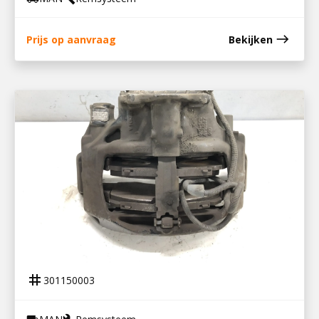
east
Prijs op aanvraag
Bekijken
301150003
REMKLAUW LINKS TGX
tag
301150003