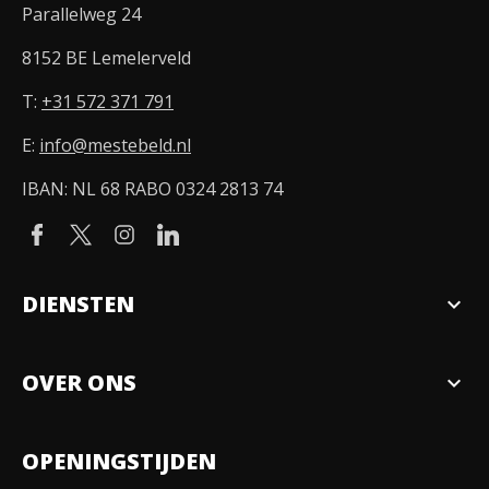
Parallelweg 24
8152 BE Lemelerveld
T:
+31 572 371 791
E:
info@mestebeld.nl
IBAN: NL 68 RABO 0324 2813 74
DIENSTEN
expand_more
Verkopen
OVER ONS
expand_more
Over ons
OPENINGSTIJDEN
Organisatie