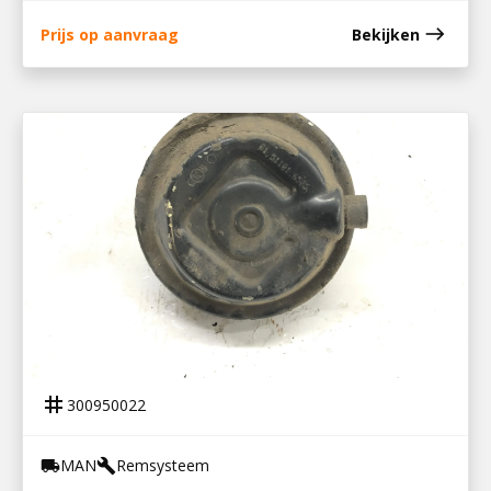
east
Prijs op aanvraag
Bekijken
300950022
REMBOOSTER LV TGL
tag
300950022
MAN
Remsysteem
local_shipping
build