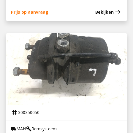
east
Prijs op aanvraag
Bekijken
300350050
REMBOOSTER LINKS TGL
tag
300350050
MAN
Remsysteem
local_shipping
build