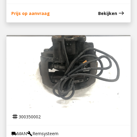
east
Prijs op aanvraag
Bekijken
300350002
REMKLAUW RA / LV TGL
tag
300350002
MAN
Remsysteem
local_shipping
build