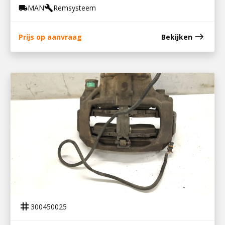
MAN
Remsysteem
local_shipping
build
east
Prijs op aanvraag
Bekijken
300450025
REMKLAUW LV TGA / TGM
tag
300450025