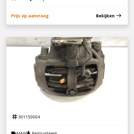
east
Prijs op aanvraag
Bekijken
301150004
REMKLAUW RECHTS TGX
tag
301150004
MAN
Remsysteem
local_shipping
build