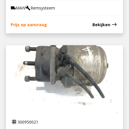
MAN
Remsysteem
local_shipping
build
east
Prijs op aanvraag
Bekijken
300950021
REMBOOSTER RA 16/24
tag
300950021