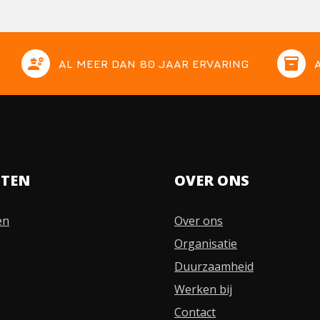
engineering
inventory
AL MEER DAN 80 JAAR ERVARING
STEN
OVER ONS
en
Over ons
Organisatie
Duurzaamheid
Werken bij
Contact