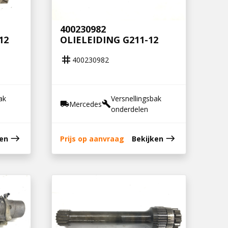
400230982
12
OLIELEIDING G211-12
tag
400230982
ak
Versnellingsbak
Mercedes
local_shipping
build
onderdelen
east
east
ken
Prijs op aanvraag
Bekijken