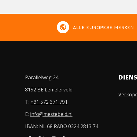
public
ALLE EUROPESE MERKEN
DIEN
Parallelweg 24
8152 BE Lemelerveld
Verkop
T:
+31 572 371 791
E:
info@mestebeld.nl
IBAN: NL 68 RABO 0324 2813 74