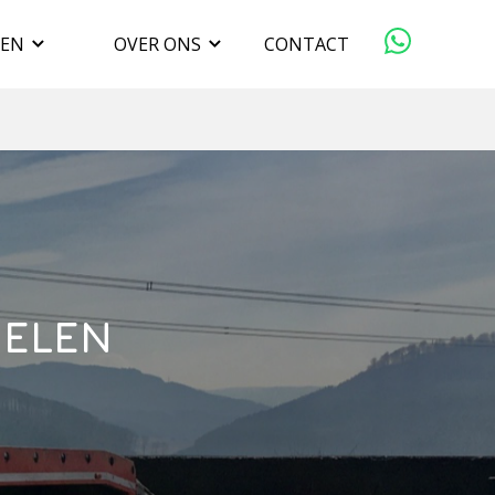
GEN
OVER ONS
CONTACT
ORGANISATIE
VERKOPEN
DUURZAAMHEID
DELEN
WERKEN BIJ