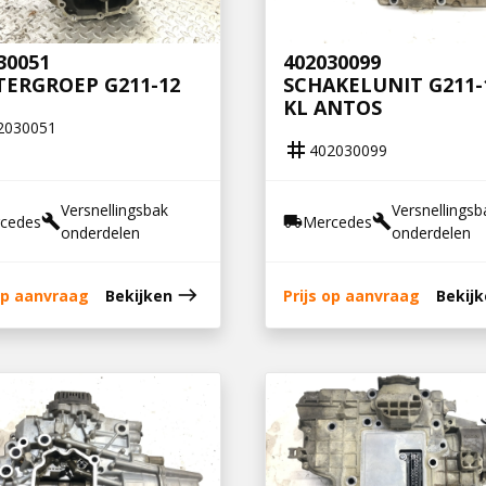
30051
402030099
TERGROEP G211-12
SCHAKELUNIT G211-
KL ANTOS
2030051
tag
402030099
Versnellingsbak
Versnellingsb
cedes
Mercedes
build
local_shipping
build
onderdelen
onderdelen
east
 op aanvraag
Bekijken
Prijs op aanvraag
Bekij