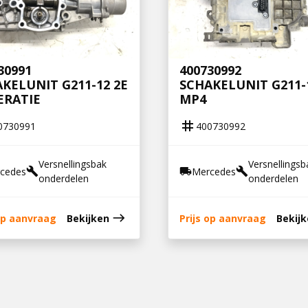
30991
400730992
KELUNIT G211-12 2E
SCHAKELUNIT G211-
ERATIE
MP4
tag
0730991
400730992
Versnellingsbak
Versnellingsb
cedes
Mercedes
build
local_shipping
build
onderdelen
onderdelen
east
 op aanvraag
Bekijken
Prijs op aanvraag
Bekij