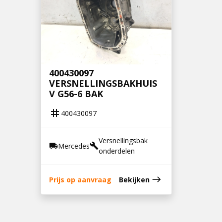
400430097
VERSNELLINGSBAKHUIS
V G56-6 BAK
tag
400430097
Versnellingsbak
Mercedes
local_shipping
build
onderdelen
east
Prijs op aanvraag
Bekijken