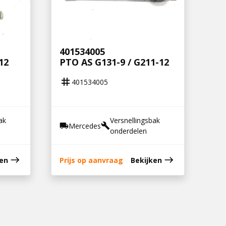
401534005
12
PTO AS G131-9 / G211-12
tag
401534005
ak
Versnellingsbak
Mercedes
local_shipping
build
onderdelen
east
east
ken
Prijs op aanvraag
Bekijken