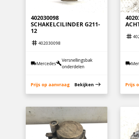
402030098
4020
SCHAKELCILINDER G211-
ACH
12
tag
40
tag
402030098
Versnellingsbak
Mercedes
Mer
local_shipping
build
local_shipping
onderdelen
east
Prijs op aanvraag
Bekijken
Prijs