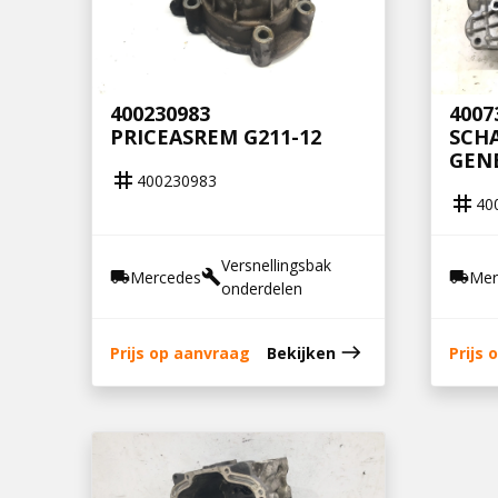
400230983
4007
PRICEASREM G211-12
SCHA
GEN
tag
400230983
tag
40
Versnellingsbak
Mercedes
Mer
local_shipping
build
local_shipping
onderdelen
east
Prijs op aanvraag
Bekijken
Prijs