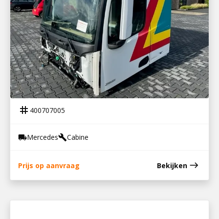
400707005
CABINE MP4 2017
tag
400707005
Mercedes
Cabine
local_shipping
build
east
Prijs op aanvraag
Bekijken