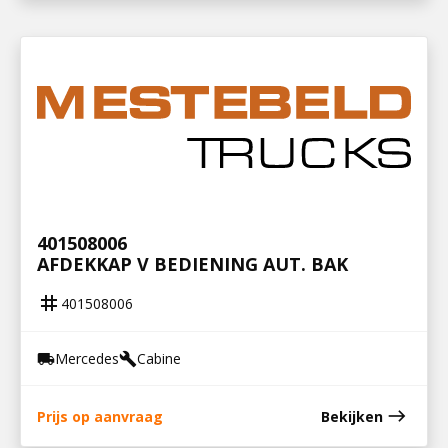
401508006
AFDEKKAP V BEDIENING AUT. BAK
tag
401508006
Mercedes
Cabine
local_shipping
build
east
Prijs op aanvraag
Bekijken