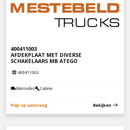
400411003
AFDEKPLAAT MET DIVERSE
SCHAKELAARS MB ATEGO
tag
400411003
Mercedes
Cabine
local_shipping
build
east
Prijs op aanvraag
Bekijken