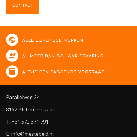
CONTACT
public
ALLE EUROPESE MERKEN
engineering
AL MEER DAN 80 JAAR ERVARING
inventory
ALTIJD EEN PASSENDE VOORRAAD
Parallelweg 24
8152 BE Lemelerveld
T:
+31 572 371 791
E:
info@mestebeld.nl