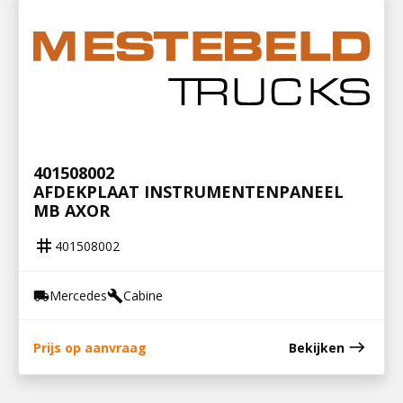
401508002
AFDEKPLAAT INSTRUMENTENPANEEL
MB AXOR
tag
401508002
Mercedes
Cabine
local_shipping
build
east
Prijs op aanvraag
Bekijken