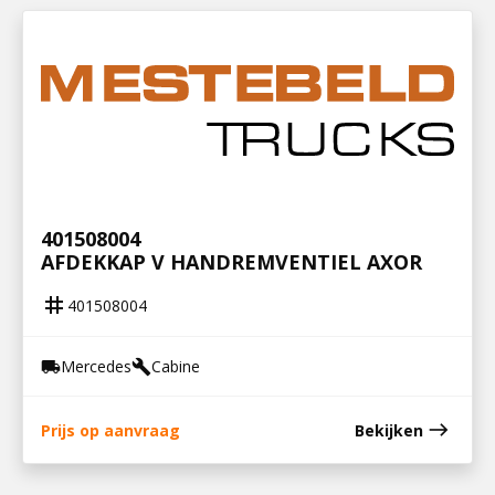
401508004
AFDEKKAP V HANDREMVENTIEL AXOR
tag
401508004
Mercedes
Cabine
local_shipping
build
east
Prijs op aanvraag
Bekijken