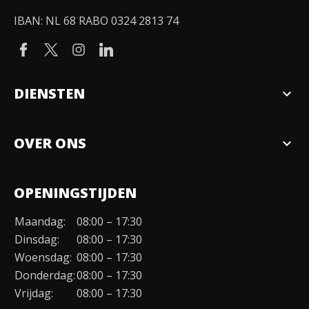
IBAN: NL 68 RABO 0324 2813 74
DIENSTEN
expand_more
Verkopen
OVER ONS
expand_more
Over ons
OPENINGSTIJDEN
Organisatie
Maandag:
08:00 – 17:30
Duurzaamheid
Dinsdag:
08:00 – 17:30
Werken bij
Woensdag:
08:00 – 17:30
Donderdag:
08:00 – 17:30
Contact
Vrijdag:
08:00 – 17:30