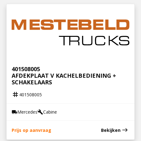
401508005
AFDEKPLAAT V KACHELBEDIENING +
SCHAKELAARS
tag
401508005
Mercedes
Cabine
local_shipping
build
east
Prijs op aanvraag
Bekijken