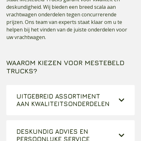
deskundigheid. Wij bieden een breed scala aan
vrachtwagen onderdelen tegen concurrerende
prijzen. Ons team van experts staat klaar om u te
helpen bij het vinden van de juiste onderdelen voor
uw vrachtwagen.
WAAROM KIEZEN VOOR MESTEBELD
TRUCKS?
UITGEBREID ASSORTIMENT
AAN KWALITEITSONDERDELEN
Bij Mestebeld Trucks begrijpen we hoe cruciaal
het is om de juiste onderdelen voor uw
vrachtwagen te hebben. Daarom hebben wij een
DESKUNDIG ADVIES EN
uitgebreid assortiment aan
PERSOONLIJKE SERVICE