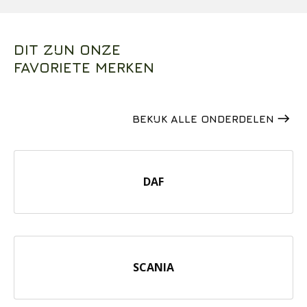
DIT ZIJN ONZE
FAVORIETE MERKEN
east
BEKIJK ALLE ONDERDELEN
DAF
SCANIA