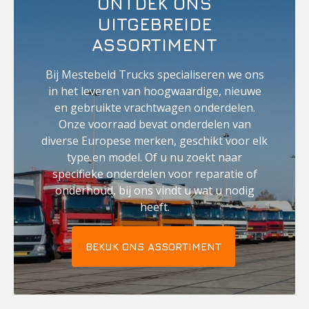
ONTDEK ONS
toekomst. Door het aanbieden van zowel nieuwe
UITGEBREIDE
als gebruikte onderdelen, moedigen we het
hergebruik van materialen aan en helpen we de
ASSORTIMENT
impact op het milieu te verminderen. Kies voor
Mestebeld Trucks en draag bij aan een
Bij Mestebeld Trucks specialiseren we ons
duurzamere transportsector.
in het leveren van hoogwaardige, nieuwe
en gebruikte vrachtwagen onderdelen.
Onze voorraad bevat onderdelen van
diverse Europese merken, geschikt voor elk
type en model. Of u nu zoekt naar
specifieke onderdelen voor reparatie of
onderhoud, bij ons vindt u wat u nodig
heeft.
BEKIJK ONS ASSORTIMENT