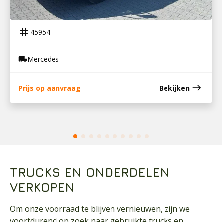
45954
MERCEDES BENZ ATEGO 815
tag
45954
Mercedes
local_shipping
east
Prijs op aanvraag
Bekijken
TRUCKS EN ONDERDELEN
VERKOPEN
Om onze voorraad te blijven vernieuwen, zijn we
voortdurend op zoek naar gebruikte trucks en