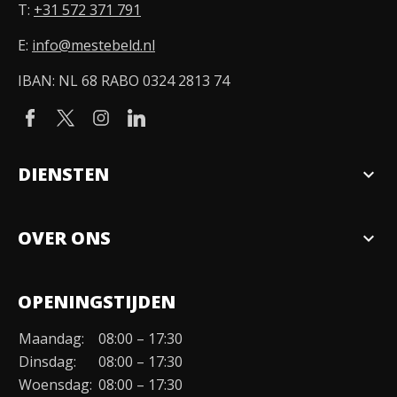
T:
+31 572 371 791
E:
info@mestebeld.nl
IBAN: NL 68 RABO 0324 2813 74
DIENSTEN
expand_more
Verkopen
OVER ONS
expand_more
Over ons
OPENINGSTIJDEN
Organisatie
Maandag:
08:00 – 17:30
Duurzaamheid
Dinsdag:
08:00 – 17:30
Werken bij
Woensdag:
08:00 – 17:30