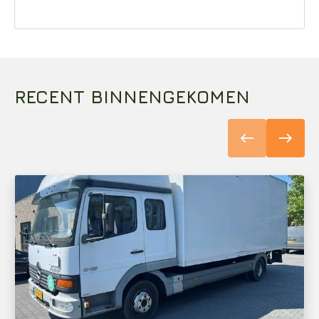
RECENT BINNENGEKOMEN
west
east