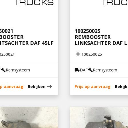
50021
100250025
BOOSTER
REMBOOSTER
TSACHTER DAF 45LF
LINKSACHTER DAF L
tag
0250021
100250025
F
Remsysteem
DAF
Remsysteem
build
local_shipping
build
east
 op aanvraag
Bekijken
Prijs op aanvraag
Bekij