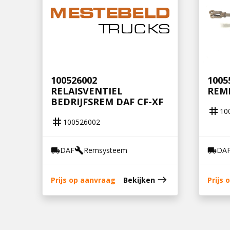
100526002
1005
RELAISVENTIEL
REM
BEDRIJFSREM DAF CF-XF
tag
10
tag
100526002
DAF
Remsysteem
DA
local_shipping
build
local_shipping
east
Prijs op aanvraag
Bekijken
Prijs