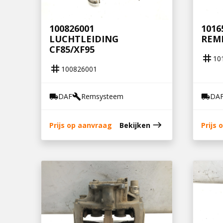
100826001
1016
LUCHTLEIDING
REM
CF85/XF95
tag
10
tag
100826001
DAF
Remsysteem
DA
local_shipping
build
local_shipping
east
Prijs op aanvraag
Bekijken
Prijs