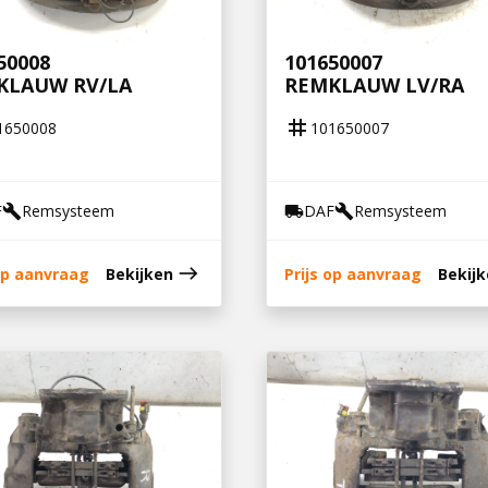
50008
101650007
KLAUW RV/LA
REMKLAUW LV/RA
tag
1650008
101650007
F
Remsysteem
DAF
Remsysteem
build
local_shipping
build
east
 op aanvraag
Bekijken
Prijs op aanvraag
Bekij