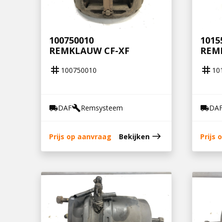
100750010
1015
REMKLAUW CF-XF
REM
tag
tag
100750010
10
DAF
Remsysteem
DA
local_shipping
build
local_shipping
east
Prijs op aanvraag
Bekijken
Prijs