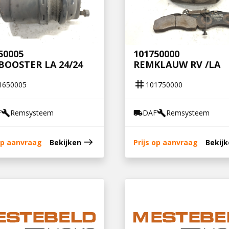
50005
101750000
OOSTER LA 24/24
REMKLAUW RV /LA
tag
1650005
101750000
F
Remsysteem
DAF
Remsysteem
build
local_shipping
build
east
 op aanvraag
Bekijken
Prijs op aanvraag
Bekij