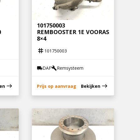
101750003
0
REMBOOSTER 1E VOORAS
8×4
tag
101750003
DAF
Remsysteem
local_shipping
build
east
east
ken
Prijs op aanvraag
Bekijken