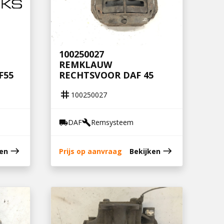
100250027
REMKLAUW
F55
RECHTSVOOR DAF 45
tag
100250027
DAF
Remsysteem
local_shipping
build
east
east
ken
Prijs op aanvraag
Bekijken