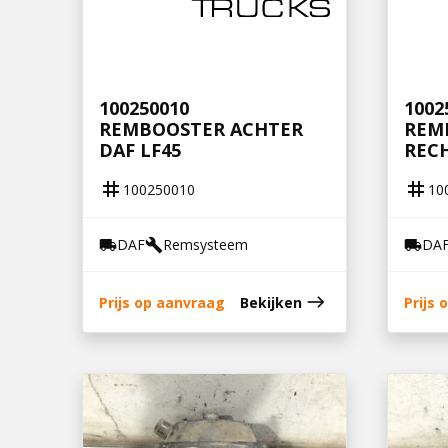
100250010
1002
REMBOOSTER ACHTER
REM
DAF LF45
RECH
tag
tag
100250010
10
DAF
Remsysteem
DA
local_shipping
build
local_shipping
east
Prijs op aanvraag
Bekijken
Prijs