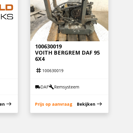
100630019
VOITH BERGREM DAF 95
6X4
tag
100630019
DAF
Remsysteem
local_shipping
build
east
east
ken
Prijs op aanvraag
Bekijken