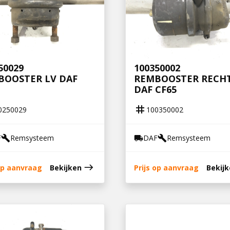
50029
100350002
BOOSTER LV DAF
REMBOOSTER RECH
DAF CF65
tag
0250029
100350002
F
Remsysteem
DAF
Remsysteem
build
local_shipping
build
east
 op aanvraag
Bekijken
Prijs op aanvraag
Bekij