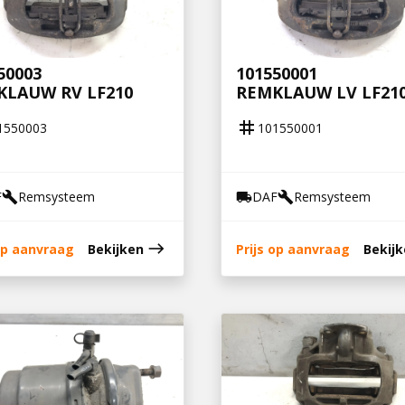
50003
101550001
KLAUW RV LF210
REMKLAUW LV LF21
tag
1550003
101550001
F
Remsysteem
DAF
Remsysteem
build
local_shipping
build
east
 op aanvraag
Bekijken
Prijs op aanvraag
Bekij