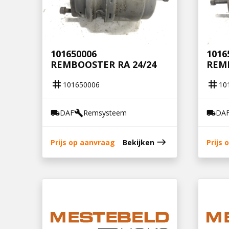
101650006
1016
REMBOOSTER RA 24/24
REMB
tag
tag
101650006
10
DAF
Remsysteem
DA
local_shipping
build
local_shipping
east
Prijs op aanvraag
Bekijken
Prijs