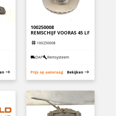
100250008
REMSCHIJF VOORAS 45 LF
tag
100250008
DAF
Remsysteem
local_shipping
build
east
east
ken
Prijs op aanvraag
Bekijken