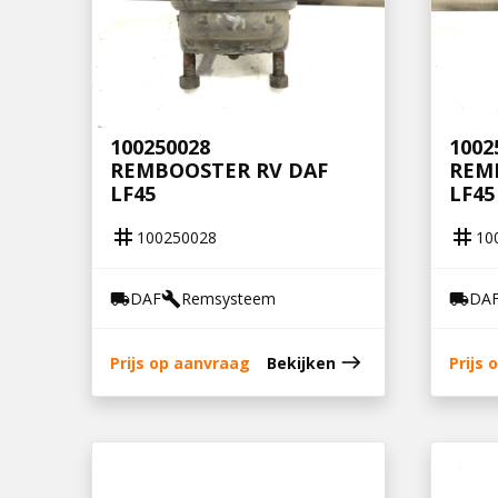
100250028
1002
REMBOOSTER RV DAF
REM
LF45
LF45
tag
tag
100250028
10
DAF
Remsysteem
DA
local_shipping
build
local_shipping
east
Prijs op aanvraag
Bekijken
Prijs