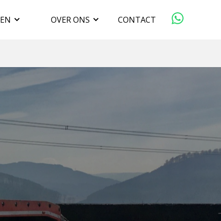
GEN
OVER ONS
CONTACT
ORGANISATIE
VERKOPEN
DUURZAAMHEID
WERKEN BIJ