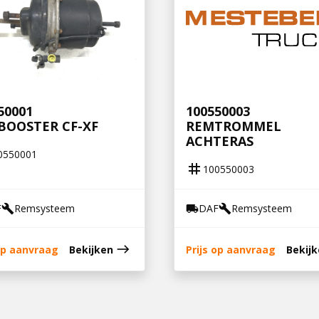
50001
100550003
BOOSTER CF-XF
REMTROMMEL
ACHTERAS
0550001
tag
100550003
F
Remsysteem
DAF
Remsysteem
build
local_shipping
build
east
 op aanvraag
Bekijken
Prijs op aanvraag
Bekij