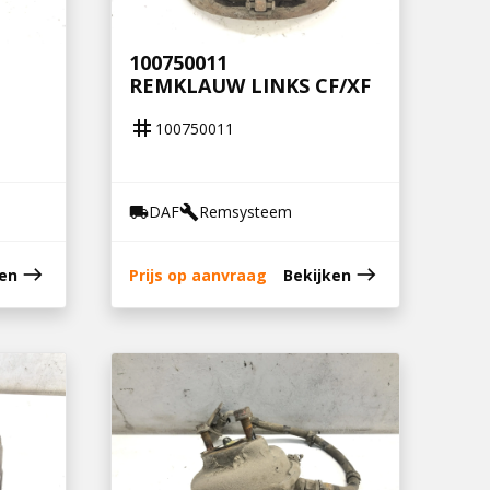
100750011
REMKLAUW LINKS CF/XF
tag
100750011
DAF
Remsysteem
local_shipping
build
east
east
ken
Prijs op aanvraag
Bekijken