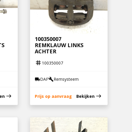
100350007
TS
REMKLAUW LINKS
ACHTER
tag
100350007
DAF
Remsysteem
local_shipping
build
east
east
ken
Prijs op aanvraag
Bekijken