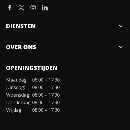
DIENSTEN
expand_more
Verkopen
OVER ONS
expand_more
Over ons
OPENINGSTIJDEN
Organisatie
Maandag:
08:00 – 17:30
Duurzaamheid
Dinsdag:
08:00 – 17:30
Werken bij
Woensdag:
08:00 – 17:30
Donderdag:
08:00 – 17:30
Contact
Vrijdag:
08:00 – 17:30