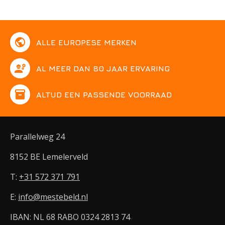
public
ALLE EUROPESE MERKEN
engineering
AL MEER DAN 80 JAAR ERVARING
inventory
ALTIJD EEN PASSENDE VOORRAAD
Parallelweg 24
8152 BE Lemelerveld
T:
+31 572 371 791
E:
info@mestebeld.nl
IBAN: NL 68 RABO 0324 2813 74