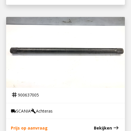
900637005
STEEKAS S 500
tag
900637005
SCANIA
Achteras
local_shipping
build
east
Prijs op aanvraag
Bekijken