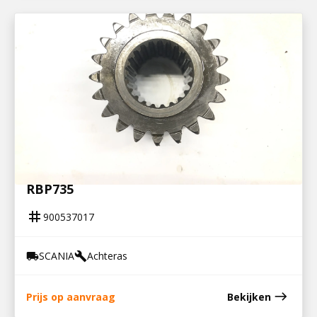
900537017
STEEKASTANDWIEL / ZONNEWIEL
RBP735
tag
900537017
SCANIA
Achteras
local_shipping
build
east
Prijs op aanvraag
Bekijken