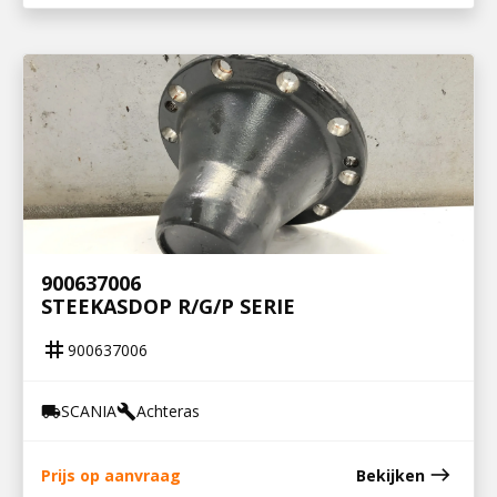
900637006
STEEKASDOP R/G/P SERIE
tag
900637006
SCANIA
Achteras
local_shipping
build
east
Prijs op aanvraag
Bekijken