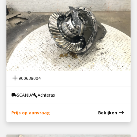
900638004
DIFFERENTIEEL R780 – 2,71 ZONDER SPER
tag
900638004
SCANIA
Achteras
local_shipping
build
east
Prijs op aanvraag
Bekijken