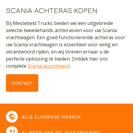
SCANIA ACHTERAS KOPEN
Bij Mestebeld Trucks bieden we een uitgebreide
selectie tweedehands achterassen voor uw Scania
vrachtwagen. Een goed functionerende achteras voor
uw Scania vrachtwagen is essentieel voor veilig en
verantwoord rijden, en wij streven ernaar u de
perfecte oplossing te bieden. Ontdek hier ons
complete
Scania assortiment
.
CONTACT
public
ALLE EUROPESE MERKEN
engineering
AL MEER DAN 80 JAAR ERVARING