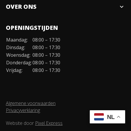
OVER ONS
expand_more
Over ons
OPENINGSTIJDEN
Organisatie
Maandag:
08:00 – 17:30
Duurzaamheid
Dinsdag:
08:00 – 17:30
Werken bij
Woensdag:
08:00 – 17:30
Donderdag:
08:00 – 17:30
Contact
Vrijdag:
08:00 – 17:30
Algemene voorwaarden
Privacyverklaring
NL
Website door
Pixel Express