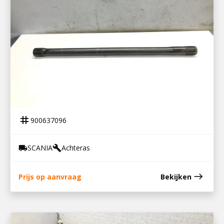
900637096
STEEKAS P 360
tag
900637096
SCANIA
Achteras
local_shipping
build
east
Prijs op aanvraag
Bekijken