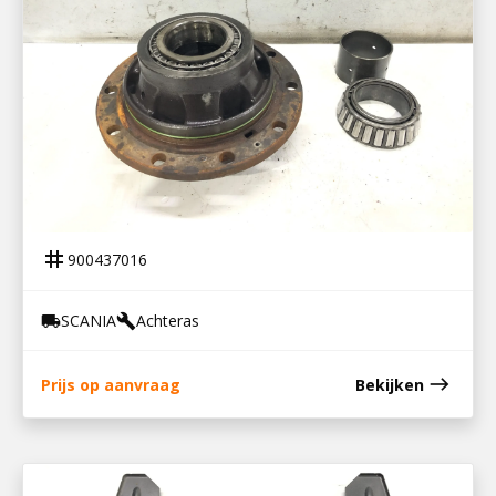
900437016
WIELNAAF RP 832
tag
900437016
SCANIA
Achteras
local_shipping
build
east
Prijs op aanvraag
Bekijken