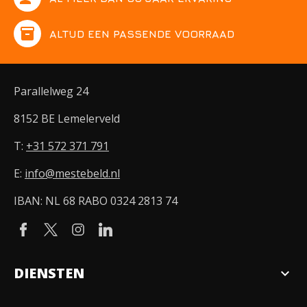
inventory
ALTIJD EEN PASSENDE VOORRAAD
Parallelweg 24
8152 BE Lemelerveld
T:
+31 572 371 791
E:
info@mestebeld.nl
IBAN: NL 68 RABO 0324 2813 74
DIENSTEN
expand_more
Verkopen