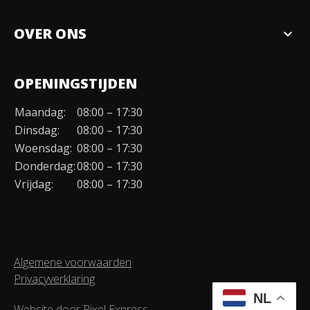
Verkopen
OVER ONS
expand_more
Over ons
OPENINGSTIJDEN
Organisatie
Maandag:
08:00 – 17:30
Duurzaamheid
Dinsdag:
08:00 – 17:30
Werken bij
Woensdag:
08:00 – 17:30
Donderdag:
08:00 – 17:30
Contact
Vrijdag:
08:00 – 17:30
Algemene voorwaarden
Privacyverklaring
NL
Website door
Pixel Express