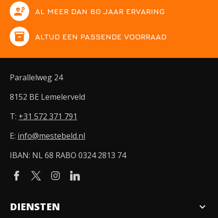
engineering
AL MEER DAN 80 JAAR ERVARING
inventory
ALTIJD EEN PASSENDE VOORRAAD
Parallelweg 24
8152 BE Lemelerveld
T:
+31 572 371 791
E:
info@mestebeld.nl
IBAN: NL 68 RABO 0324 2813 74
DIENSTEN
expand_more