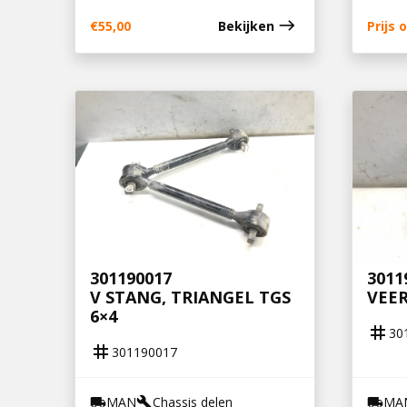
east
€
55,00
Bekijken
Prijs
301190017
3011
V STANG, TRIANGEL TGS
VEER
6×4
tag
30
tag
301190017
MAN
Chassis delen
MA
local_shipping
build
local_shipping