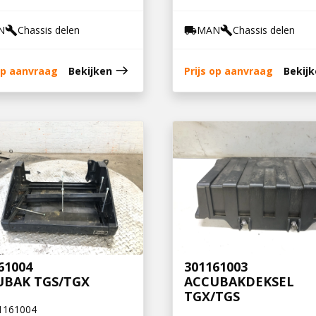
N
Chassis delen
MAN
Chassis delen
build
local_shipping
build
east
 op aanvraag
Bekijken
Prijs op aanvraag
Bekij
61004
301161003
UBAK TGS/TGX
ACCUBAKDEKSEL
TGX/TGS
1161004