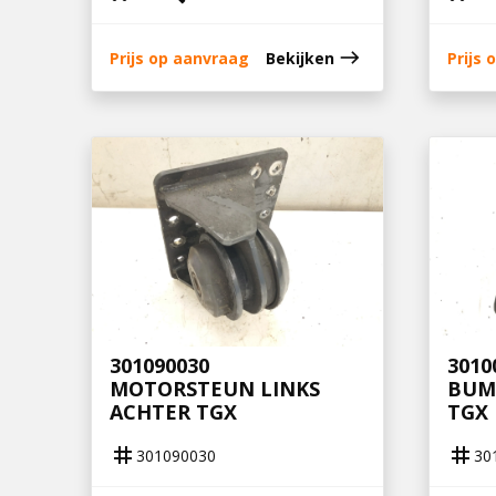
east
Prijs op aanvraag
Bekijken
Prijs
301090030
3010
MOTORSTEUN LINKS
BUM
ACHTER TGX
TGX
tag
tag
301090030
30