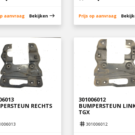
east
 op aanvraag
Bekijken
Prijs op aanvraag
Bekij
06013
301006012
PERSTEUN RECHTS
BUMPERSTEUN LIN
TGX
tag
1006013
301006012