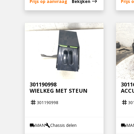
east
Prijs op aanvraag
Bekijken
Prijs
301190998
3011
WIELKEG MET STEUN
ACC
tag
tag
301190998
30
MAN
Chassis delen
MA
local_shipping
build
local_shipping