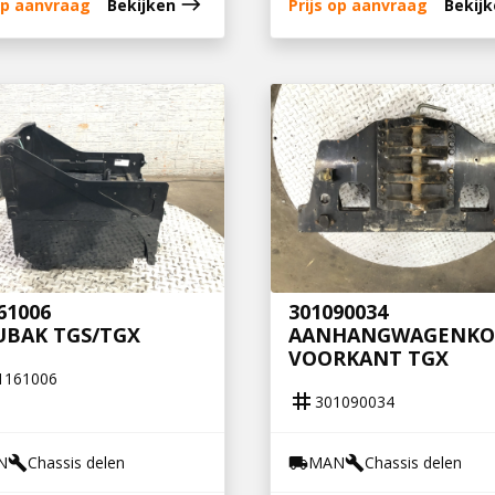
east
 op aanvraag
Bekijken
Prijs op aanvraag
Bekij
61006
301090034
UBAK TGS/TGX
AANHANGWAGENKO
VOORKANT TGX
1161006
tag
301090034
N
Chassis delen
MAN
Chassis delen
build
local_shipping
build