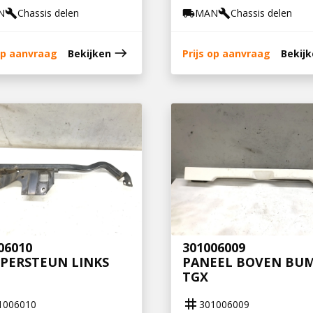
N
Chassis delen
MAN
Chassis delen
build
local_shipping
build
east
 op aanvraag
Bekijken
Prijs op aanvraag
Bekij
06010
301006009
PERSTEUN LINKS
PANEEL BOVEN BU
TGX
tag
1006010
301006009