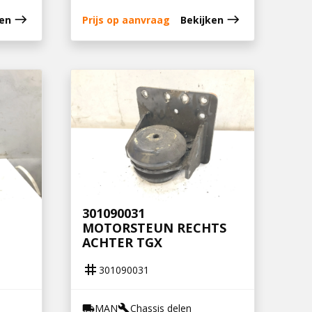
east
east
ken
Prijs op aanvraag
Bekijken
301090031
MOTORSTEUN RECHTS
ACHTER TGX
tag
301090031
MAN
Chassis delen
local_shipping
build