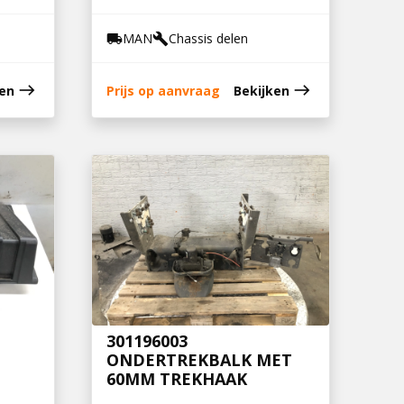
MAN
Chassis delen
local_shipping
build
east
east
ken
Prijs op aanvraag
Bekijken
301196003
ONDERTREKBALK MET
60MM TREKHAAK