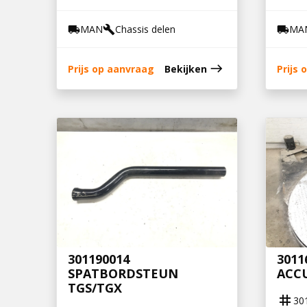
MAN
Chassis delen
MA
local_shipping
build
local_shipping
east
Prijs op aanvraag
Bekijken
Prijs
301190014
3011
SPATBORDSTEUN
ACC
TGS/TGX
tag
30