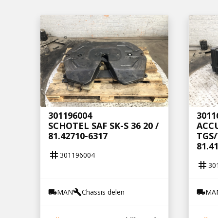
301196004
3011
SCHOTEL SAF SK-S 36 20 /
ACC
81.42710-6317
TGS/
81.4
tag
301196004
tag
30
MAN
Chassis delen
MA
local_shipping
build
local_shipping