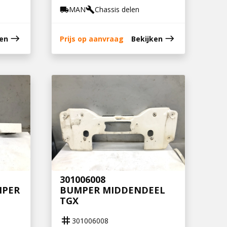
MAN
Chassis delen
local_shipping
build
east
east
ken
Prijs op aanvraag
Bekijken
301006008
MPER
BUMPER MIDDENDEEL
TGX
tag
301006008