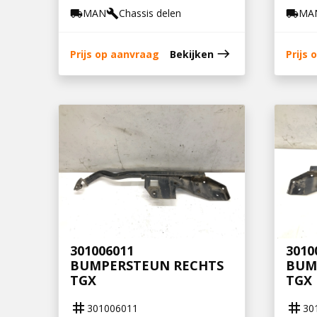
MAN
Chassis delen
MA
local_shipping
build
local_shipping
east
Prijs op aanvraag
Bekijken
Prijs
301006011
3010
BUMPERSTEUN RECHTS
BUM
TGX
TGX
tag
tag
301006011
30