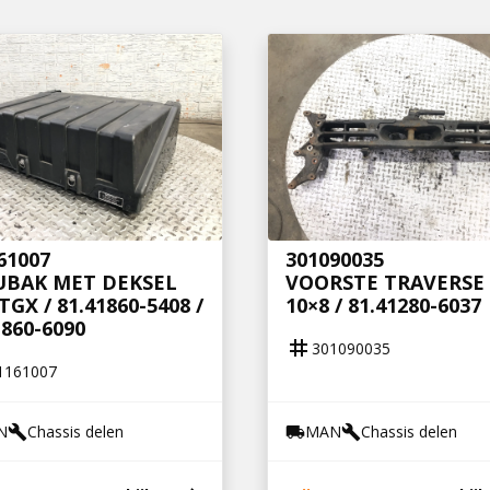
61007
301090035
UBAK MET DEKSEL
VOORSTE TRAVERSE
TGX / 81.41860-5408 /
10×8 / 81.41280-6037
1860-6090
tag
301090035
1161007
N
Chassis delen
MAN
Chassis delen
build
local_shipping
build