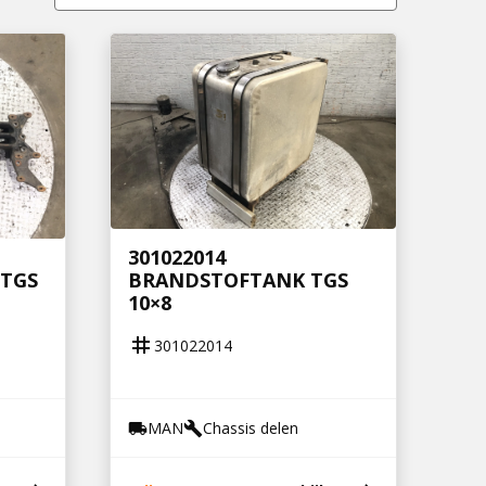
301022014
 TGS
BRANDSTOFTANK TGS
10×8
tag
301022014
MAN
Chassis delen
local_shipping
build