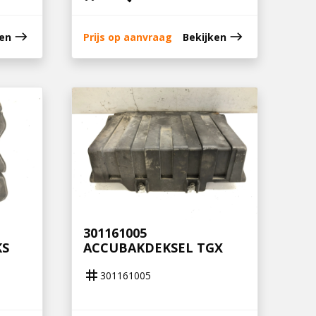
east
east
ken
Prijs op aanvraag
Bekijken
301161005
KS
ACCUBAKDEKSEL TGX
tag
301161005