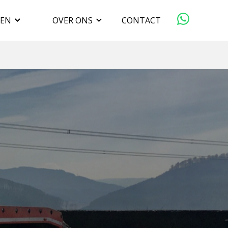
GEN
OVER ONS
CONTACT
ORGANISATIE
VERKOPEN
DUURZAAMHEID
WERKEN BIJ