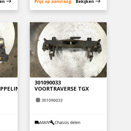
east
east
ken
Prijs op aanvraag
Bekijken
301090033
PPELING
VOORTRAVERSE TGX
tag
301090033
MAN
Chassis delen
local_shipping
build