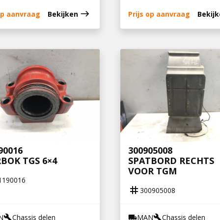
east
 op aanvraag
Bekijken
Prijs op aanvraag
Bekij
90016
300905008
BOK TGS 6×4
SPATBORD RECHTS
VOOR TGM
1190016
tag
300905008
N
Chassis delen
MAN
Chassis delen
build
local_shipping
build