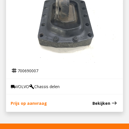
700690007
MOTORSTEUN ACHTER VOLVO FH12
tag
700690007
VOLVO
Chassis delen
local_shipping
build
east
Prijs op aanvraag
Bekijken