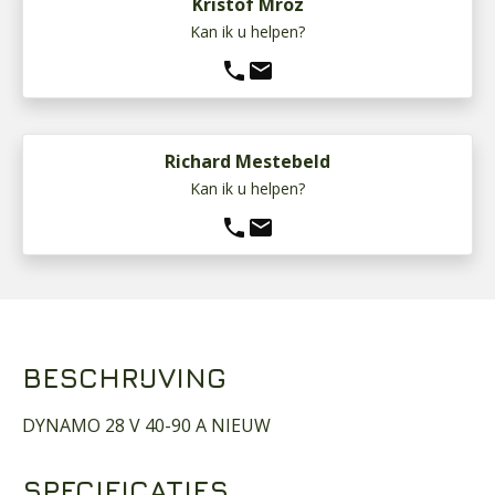
Kristof Mroz
Kan ik u helpen?
phone
mail
Richard Mestebeld
Kan ik u helpen?
phone
mail
BESCHRIJVING
DYNAMO 28 V 40-90 A NIEUW
SPECIFICATIES