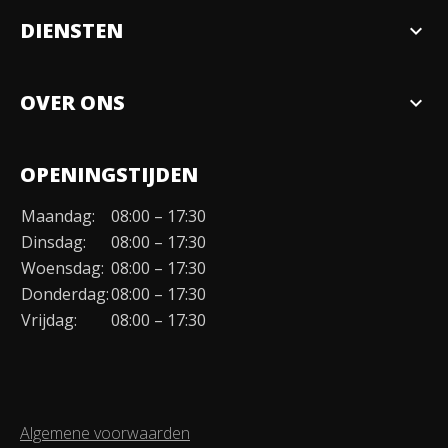
DIENSTEN
expand_more
Verkopen
OVER ONS
expand_more
Over ons
OPENINGSTIJDEN
Organisatie
Maandag:
08:00 – 17:30
Duurzaamheid
Dinsdag:
08:00 – 17:30
Werken bij
Woensdag:
08:00 – 17:30
Donderdag:
08:00 – 17:30
Contact
Vrijdag:
08:00 – 17:30
Algemene voorwaarden