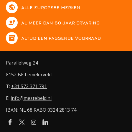
public
ALLE EUROPESE MERKEN
engineering
AL MEER DAN 80 JAAR ERVARING
inventory
ALTIJD EEN PASSENDE VOORRAAD
Parallelweg 24
8152 BE Lemelerveld
T:
+31 572 371 791
E:
info@mestebeld.nl
IBAN: NL 68 RABO 0324 2813 74