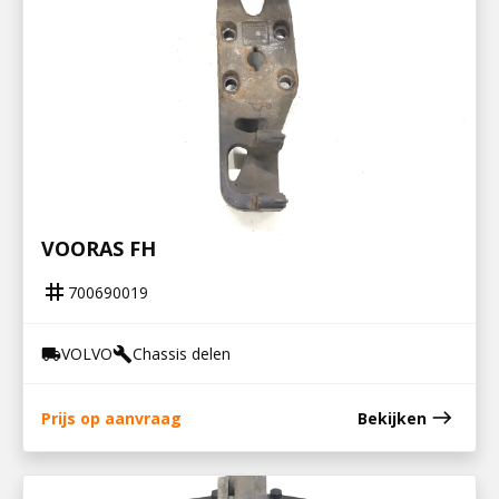
700690019
STEUN V STABILISATOR EN LUCHTBALG
VOORAS FH
tag
700690019
VOLVO
Chassis delen
local_shipping
build
east
Prijs op aanvraag
Bekijken