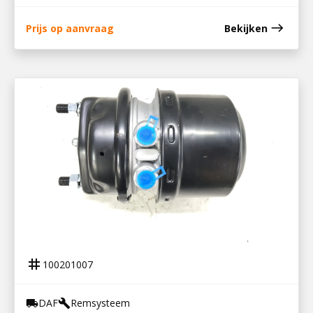
east
Prijs op aanvraag
Bekijken
100201007
REMBOOSTER 2151789
tag
100201007
DAF
Remsysteem
local_shipping
build