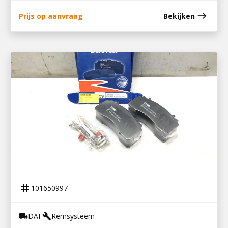
east
Prijs op aanvraag
Bekijken
101650997
REMBLOKSET TRP
tag
101650997
DAF
Remsysteem
local_shipping
build