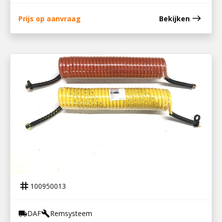
east
Prijs op aanvraag
Bekijken
100950013
LUCHTREMSPIRAAL XF / CF
tag
100950013
DAF
Remsysteem
local_shipping
build