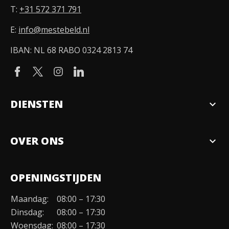
T:
+31 572 371 791
E:
info@mestebeld.nl
IBAN: NL 68 RABO 0324 2813 74
DIENSTEN
expand_more
Verkopen
OVER ONS
expand_more
Over ons
OPENINGSTIJDEN
Organisatie
Maandag:
08:00 – 17:30
Duurzaamheid
Dinsdag:
08:00 – 17:30
Werken bij
Woensdag:
08:00 – 17:30