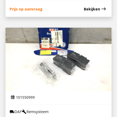
east
Prijs op aanvraag
Bekijken
101550999
REMBLOKSET TRP
tag
101550999
DAF
Remsysteem
local_shipping
build