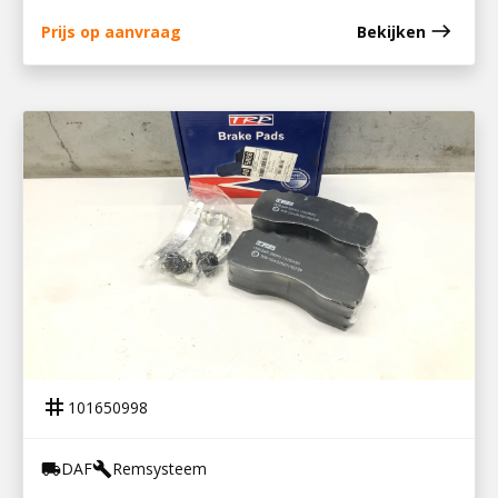
east
Prijs op aanvraag
Bekijken
101650998
REMBLOKSET TRP
tag
101650998
DAF
Remsysteem
local_shipping
build