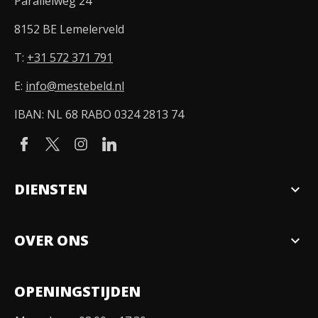
Parallelweg 24
8152 BE Lemelerveld
T:
+31 572 371 791
E:
info@mestebeld.nl
IBAN: NL 68 RABO 0324 2813 74
DIENSTEN
expand_more
Verkopen
OVER ONS
expand_more
Over ons
OPENINGSTIJDEN
Organisatie