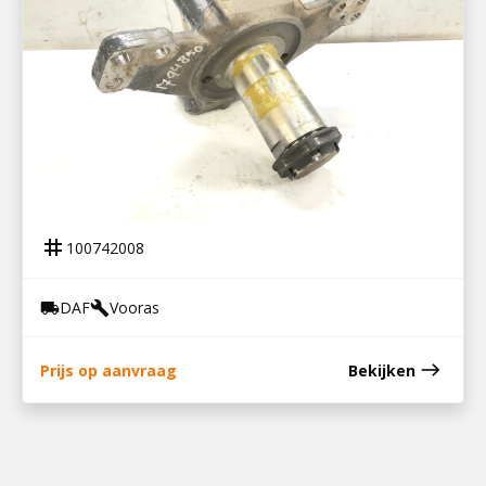
100742008
FUSEE RECHTS NIEUW
tag
100742008
DAF
Vooras
local_shipping
build
east
Prijs op aanvraag
Bekijken