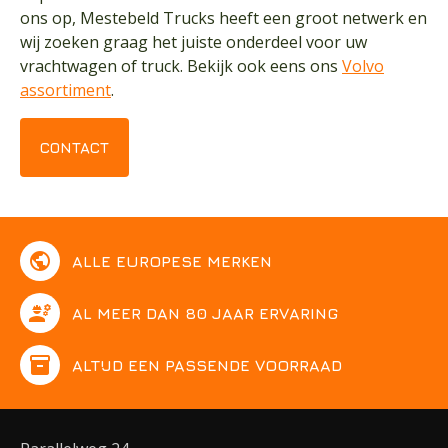
ons op, Mestebeld Trucks heeft een groot netwerk en
wij zoeken graag het juiste onderdeel voor uw
vrachtwagen of truck. Bekijk ook eens ons
Volvo
assortiment
.
CONTACT
public
ALLE EUROPESE MERKEN
engineering
AL MEER DAN 80 JAAR ERVARING
inventory
ALTIJD EEN PASSENDE VOORRAAD