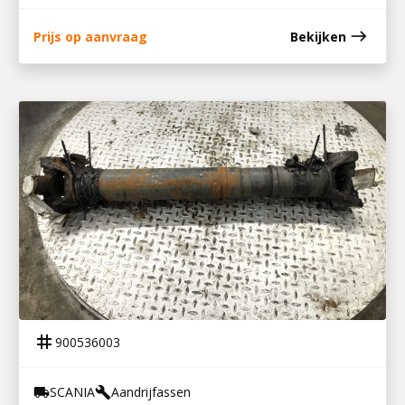
east
Prijs op aanvraag
Bekijken
900536003
TUSSENAS P600 SCANIA
tag
900536003
SCANIA
Aandrijfassen
local_shipping
build