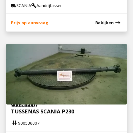
SCANIA
Aandrijfassen
local_shipping
build
east
Prijs op aanvraag
Bekijken
900536007
TUSSENAS SCANIA P230
tag
900536007