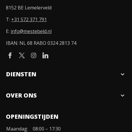
8152 BE Lemelerveld
T:
+31 572 371 791
E:
info@mestebeld.nl
IBAN: NL 68 RABO 0324 2813 74
DIENSTEN
expand_more
Verkopen
OVER ONS
expand_more
Over ons
OPENINGSTIJDEN
Organisatie
Maandag:
08:00 – 17:30
Duurzaamheid