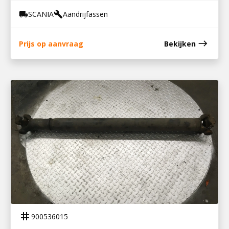
SCANIA
Aandrijfassen
local_shipping
build
east
Prijs op aanvraag
Bekijken
900536015
TUSSENAS P230
tag
900536015