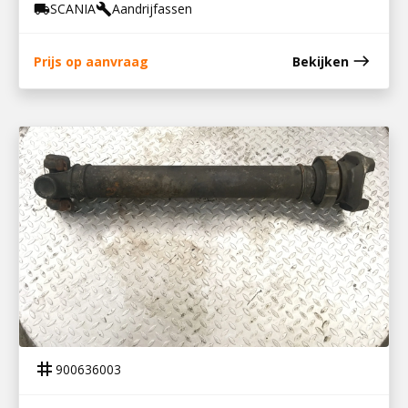
SCANIA
Aandrijfassen
local_shipping
build
east
Prijs op aanvraag
Bekijken
900636003
TUSSENAS S-SERIE
tag
900636003