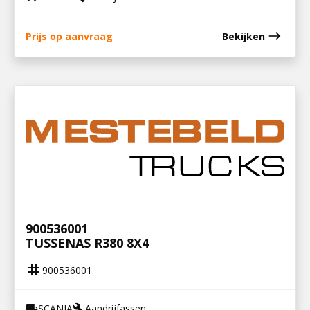
east
Prijs op aanvraag
Bekijken
900536001
TUSSENAS R380 8X4
tag
900536001
SCANIA
Aandrijfassen
local_shipping
build