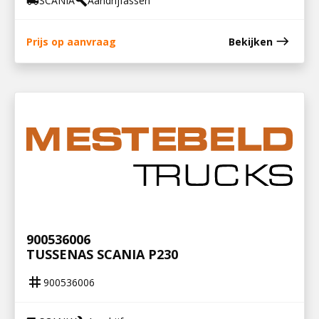
SCANIA
Aandrijfassen
local_shipping
build
east
Prijs op aanvraag
Bekijken
900536006
TUSSENAS SCANIA P230
tag
900536006