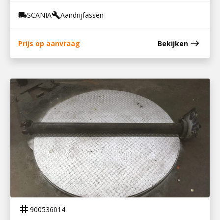
SCANIA
Aandrijfassen
local_shipping
build
east
Prijs op aanvraag
Bekijken
900536014
TUSSENAS P230
tag
900536014