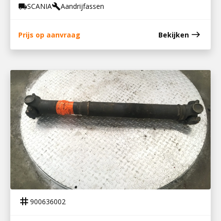
SCANIA
Aandrijfassen
local_shipping
build
east
Prijs op aanvraag
Bekijken
900636002
TUSSENAS S-SERIE
tag
900636002