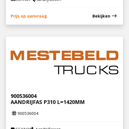
east
Prijs op aanvraag
Bekijken
900536004
AANDRIJFAS P310 L=1420MM
tag
900536004