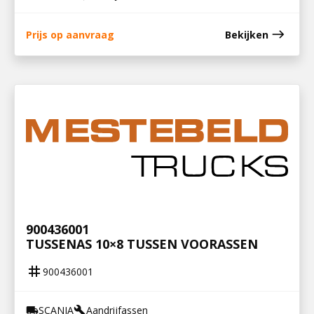
east
Prijs op aanvraag
Bekijken
900436001
TUSSENAS 10×8 TUSSEN VOORASSEN
tag
900436001
SCANIA
Aandrijfassen
local_shipping
build