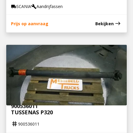
SCANIA
Aandrijfassen
local_shipping
build
east
Prijs op aanvraag
Bekijken
900536011
TUSSENAS P320
tag
900536011