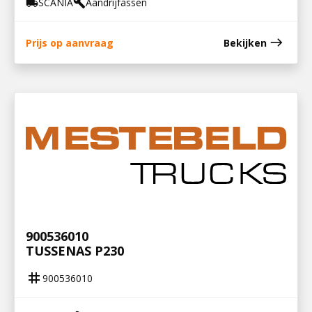
SCANIA
Aandrijfassen
local_shipping
build
east
Prijs op aanvraag
Bekijken
900536010
TUSSENAS P230
tag
900536010