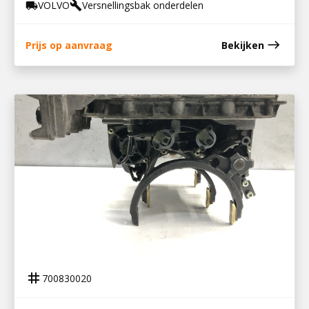
VOLVO
Versnellingsbak onderdelen
local_shipping
build
east
Prijs op aanvraag
Bekijken
700830020
SCHAKELDEKSEL VT 2412B ISHIFT
tag
700830020