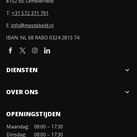
8152 BE Lemelerveld
T:
+31 572 371 791
E:
info@mestebeld.nl
IBAN: NL 68 RABO 0324 2813 74
DIENSTEN
expand_more
Verkopen
OVER ONS
expand_more
Over ons
OPENINGSTIJDEN
Organisatie
Maandag:
08:00 – 17:30
Duurzaamheid
Dinsdag:
08:00 – 17:30