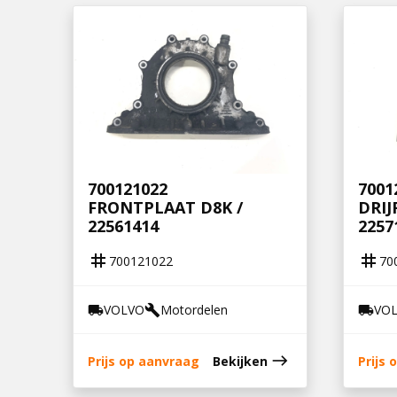
700121022
7001
FRONTPLAAT D8K /
DRIJ
22561414
2257
tag
tag
700121022
70
VOLVO
Motordelen
VO
local_shipping
build
local_shipping
east
Prijs op aanvraag
Bekijken
Prijs