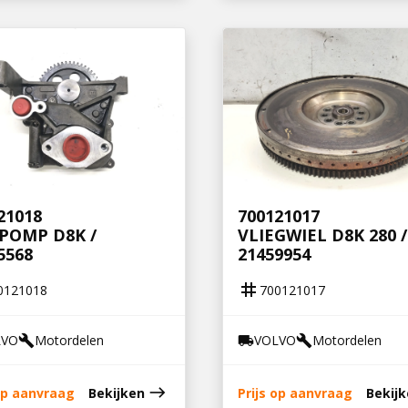
21018
700121017
POMP D8K /
VLIEGWIEL D8K 280 /
5568
21459954
tag
0121018
700121017
LVO
Motordelen
VOLVO
Motordelen
build
local_shipping
build
east
 op aanvraag
Bekijken
Prijs op aanvraag
Bekij