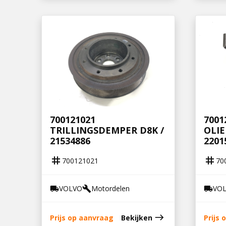
700121021
7001
TRILLINGSDEMPER D8K /
OLIE
21534886
2201
tag
tag
700121021
70
VOLVO
Motordelen
VO
local_shipping
build
local_shipping
east
Prijs op aanvraag
Bekijken
Prijs