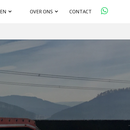
GEN
OVER ONS
CONTACT
ORGANISATIE
VERKOPEN
DUURZAAMHEID
WERKEN BIJ