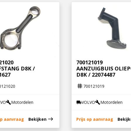
21020
700121019
FSTANG D8K /
AANZUIGBUIS OLIE
1627
D8K / 22074487
tag
0121020
700121019
LVO
Motordelen
VOLVO
Motordelen
build
local_shipping
build
east
 op aanvraag
Bekijken
Prijs op aanvraag
Bekij