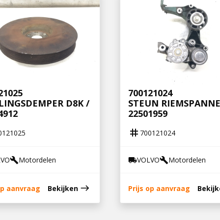
21025
700121024
LINGSDEMPER D8K /
STEUN RIEMSPANNE
4912
22501959
tag
0121025
700121024
LVO
Motordelen
VOLVO
Motordelen
build
local_shipping
build
east
 op aanvraag
Bekijken
Prijs op aanvraag
Bekij