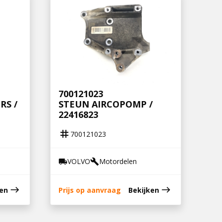
700121023
RS /
STEUN AIRCOPOMP /
22416823
tag
700121023
VOLVO
Motordelen
local_shipping
build
east
east
ken
Prijs op aanvraag
Bekijken