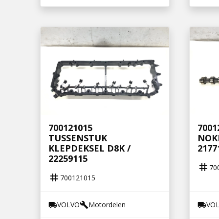
700121015
7001
TUSSENSTUK
NOKK
KLEPDEKSEL D8K /
2177
22259115
tag
70
tag
700121015
VOLVO
Motordelen
VO
local_shipping
build
local_shipping