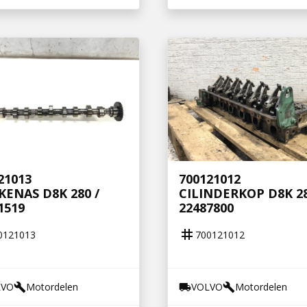
21013
700121012
ENAS D8K 280 /
CILINDERKOP D8K 28
1519
22487800
tag
0121013
700121012
LVO
Motordelen
VOLVO
Motordelen
build
local_shipping
build