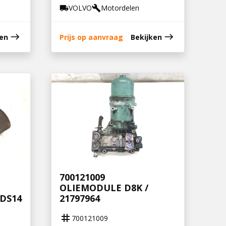
VOLVO
Motordelen
local_shipping
build
east
east
ken
Prijs op aanvraag
Bekijken
700121009
OLIEMODULE D8K /
DS14
21797964
tag
700121009