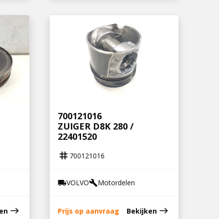
700121016
ZUIGER D8K 280 /
22401520
tag
700121016
VOLVO
Motordelen
local_shipping
build
east
east
ken
Prijs op aanvraag
Bekijken