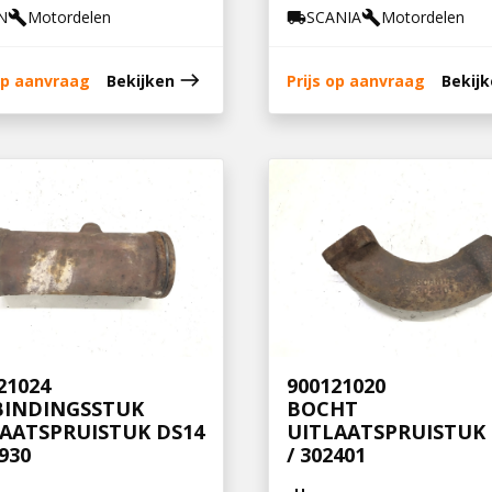
N
Motordelen
SCANIA
Motordelen
build
local_shipping
build
east
 op aanvraag
Bekijken
Prijs op aanvraag
Bekij
21024
900121020
BINDINGSSTUK
BOCHT
AATSPRUISTUK DS14
UITLAATSPRUISTUK 
0930
/ 302401