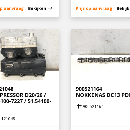
east
 op aanvraag
Bekijken
Prijs op aanvraag
Bekij
21048
900521164
RESSOR D20/26 /
NOKKENAS DC13 PD
4100-7227 / 51.54100-
tag
900521164
1121048