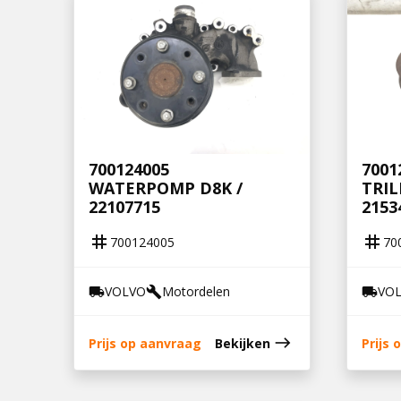
700124005
7001
WATERPOMP D8K /
TRIL
22107715
2153
tag
tag
700124005
70
VOLVO
Motordelen
VO
local_shipping
build
local_shipping
east
Prijs op aanvraag
Bekijken
Prijs