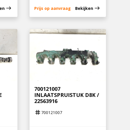
east
east
ken
Prijs op aanvraag
Bekijken
700121007
E
INLAATSPRUISTUK D8K /
22563916
tag
700121007