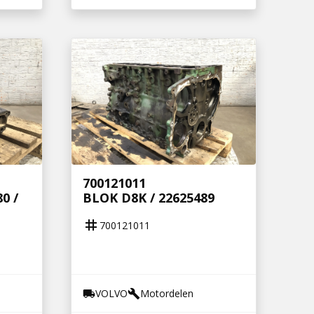
700121011
0 /
BLOK D8K / 22625489
tag
700121011
VOLVO
Motordelen
local_shipping
build