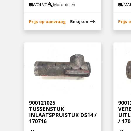
VOLVO
Motordelen
MA
local_shipping
build
local_shipping
east
Prijs op aanvraag
Bekijken
Prijs
900121025
9001
TUSSENSTUK
VER
INLAATSPRUISTUK DS14 /
UITL
170716
/ 17