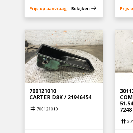
east
Prijs op aanvraag
Bekijken
Prijs
700121010
3011
CARTER D8K / 21946454
COMP
51.5
tag
700121010
7248
tag
30