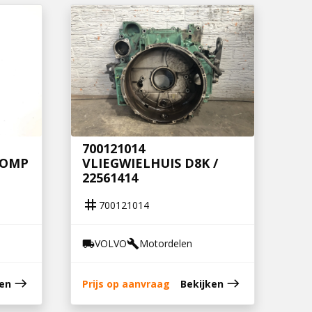
700121014
POMP
VLIEGWIELHUIS D8K /
22561414
tag
700121014
VOLVO
Motordelen
local_shipping
build
east
east
ken
Prijs op aanvraag
Bekijken