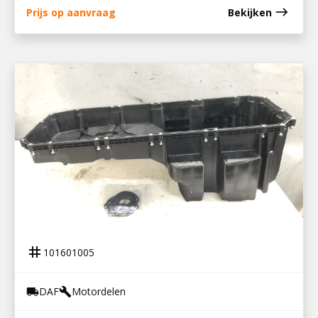
east
Prijs op aanvraag
Bekijken
101601005
CARTERPAN MX13
tag
101601005
DAF
Motordelen
local_shipping
build