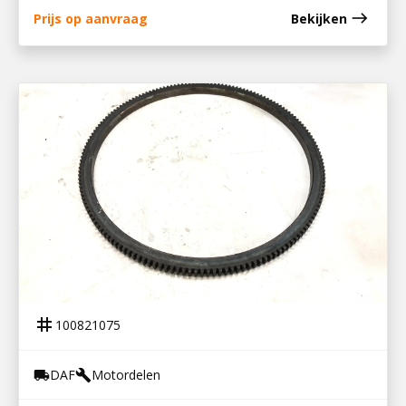
east
Prijs op aanvraag
Bekijken
100821075
STARTERKRANS DAF 95
tag
100821075
DAF
Motordelen
local_shipping
build