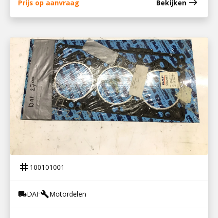
east
Prijs op aanvraag
Bekijken
100101001
CILINDERKOPPAKKING DAF 2700
tag
100101001
DAF
Motordelen
local_shipping
build