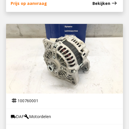
east
Prijs op aanvraag
Bekijken
100760001
DYNAMO CF85
tag
100760001
DAF
Motordelen
local_shipping
build