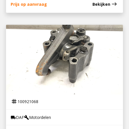
east
Prijs op aanvraag
Bekijken
100921068
TUIMELAARSTOEL DEB MX13 EURO 5
tag
100921068
DAF
Motordelen
local_shipping
build