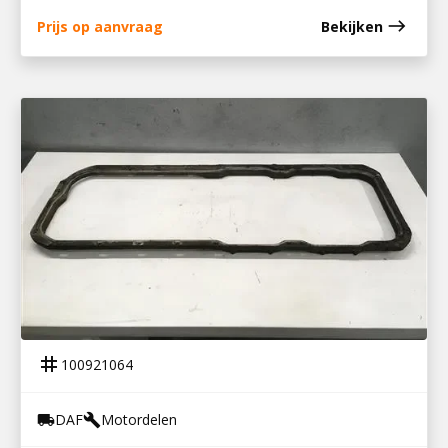
east
Prijs op aanvraag
Bekijken
100921064
CARTER AFDICHTING XF
tag
100921064
DAF
Motordelen
local_shipping
build