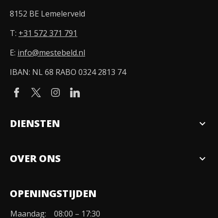
8152 BE Lemelerveld
T:
+31 572 371 791
E:
info@mestebeld.nl
IBAN: NL 68 RABO 0324 2813 74
DIENSTEN
expand_more
Verkopen
OVER ONS
expand_more
Over ons
OPENINGSTIJDEN
Organisatie
Maandag:
08:00 – 17:30
Duurzaamheid