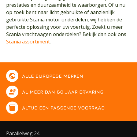
prestaties en duurzaamheid te waarborgen. Of u nu
op zoek bent naar licht gebruikte of aanzienlijk
gebruikte Scania motor onderdelen, wij hebben de
perfecte oplossing voor uw voertuig. Zoekt u meer
Scania vrachtwagen onderdelen? Bekijk dan ook ons
Scania assortiment
.
public
ALLE EUROPESE MERKEN
engineering
AL MEER DAN 80 JAAR ERVARING
inventory
ALTIJD EEN PASSENDE VOORRAAD
Parallelweg 24