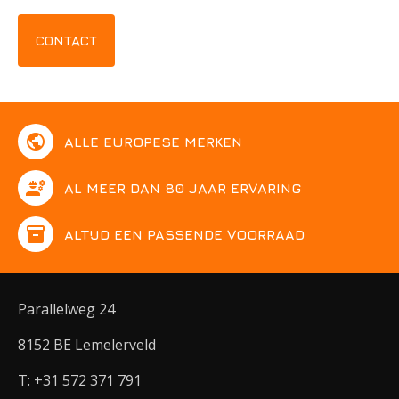
CONTACT
public
ALLE EUROPESE MERKEN
engineering
AL MEER DAN 80 JAAR ERVARING
inventory
ALTIJD EEN PASSENDE VOORRAAD
Parallelweg 24
8152 BE Lemelerveld
T:
+31 572 371 791