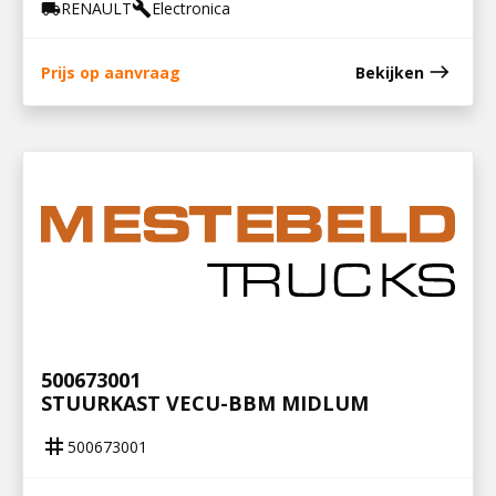
RENAULT
Electronica
local_shipping
build
east
Prijs op aanvraag
Bekijken
500673001
STUURKAST VECU-BBM MIDLUM
tag
500673001