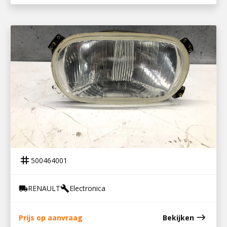
500464001
KOPLAMP RECHTS MIDLINER
tag
500464001
RENAULT
Electronica
local_shipping
build
east
Prijs op aanvraag
Bekijken