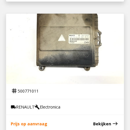
500771011
ECU MOTOR PREMIUM
tag
500771011
RENAULT
Electronica
local_shipping
build
east
Prijs op aanvraag
Bekijken