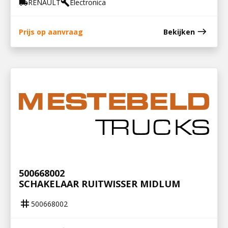
RENAULT
Electronica
local_shipping
build
east
Prijs op aanvraag
Bekijken
500668002
SCHAKELAAR RUITWISSER MIDLUM
tag
500668002