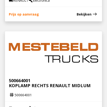
RENAULT
Electronica
local_shipping
build
east
Prijs op aanvraag
Bekijken
500664001
KOPLAMP RECHTS RENAULT MIDLUM
tag
500664001