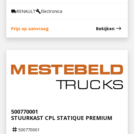
RENAULT
Electronica
local_shipping
build
east
Prijs op aanvraag
Bekijken
500770001
STUURKAST CPL STATIQUE PREMIUM
tag
500770001