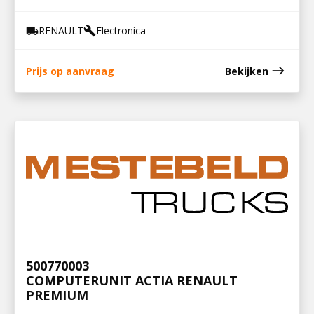
RENAULT
Electronica
local_shipping
build
east
Prijs op aanvraag
Bekijken
500770003
COMPUTERUNIT ACTIA RENAULT
PREMIUM