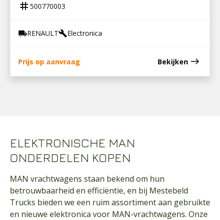
tag
500770003
RENAULT
Electronica
local_shipping
build
east
Prijs op aanvraag
Bekijken
ELEKTRONISCHE MAN
ONDERDELEN KOPEN
MAN vrachtwagens staan bekend om hun
betrouwbaarheid en efficiëntie, en bij Mestebeld
Trucks bieden we een ruim assortiment aan gebruikte
en nieuwe elektronica voor MAN-vrachtwagens. Onze