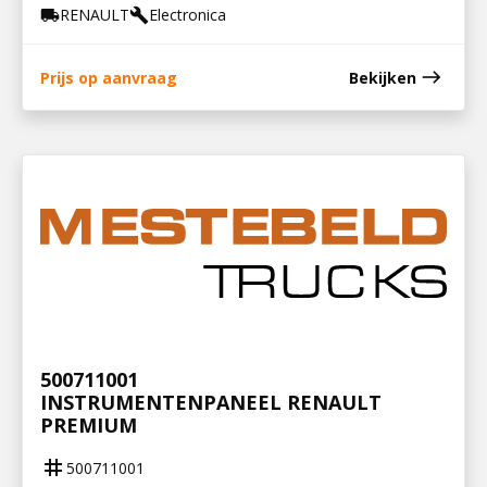
RENAULT
Electronica
local_shipping
build
east
Prijs op aanvraag
Bekijken
500711001
INSTRUMENTENPANEEL RENAULT
PREMIUM
tag
500711001