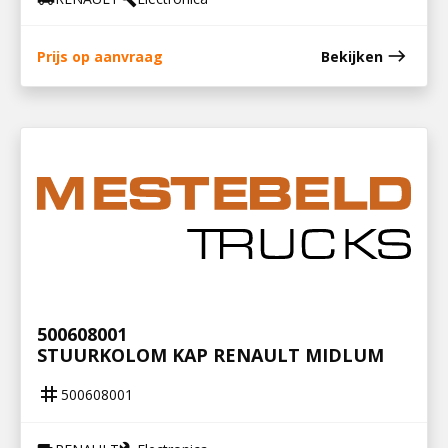
east
Prijs op aanvraag
Bekijken
500608001
STUURKOLOM KAP RENAULT MIDLUM
tag
500608001