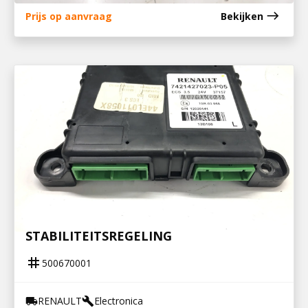
east
Prijs op aanvraag
Bekijken
500670001
ECS ELEKTRONISCHE
STABILITEITSREGELING
tag
500670001
RENAULT
Electronica
local_shipping
build