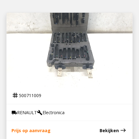
500711009
ZEKERINGSKAST PREMIUM / 5010466930
tag
500711009
RENAULT
Electronica
local_shipping
build
east
Prijs op aanvraag
Bekijken