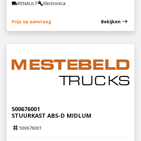
RENAULT
Electronica
local_shipping
build
east
Prijs op aanvraag
Bekijken
500676001
STUURKAST ABS-D MIDLUM
tag
500676001