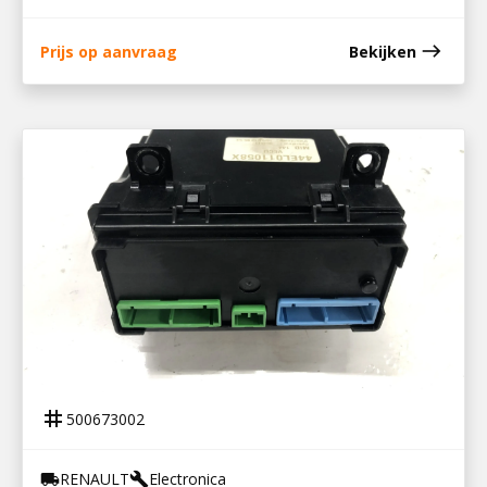
east
Prijs op aanvraag
Bekijken
500673002
STUURKAST VECU
tag
500673002
RENAULT
Electronica
local_shipping
build