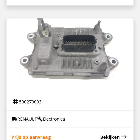
500270003
REGELEENHEID ECU ADBLUE
tag
500270003
RENAULT
Electronica
local_shipping
build
east
Prijs op aanvraag
Bekijken