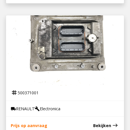
500371001
ECU MOTOR DTI 5
tag
500371001
RENAULT
Electronica
local_shipping
build
east
Prijs op aanvraag
Bekijken