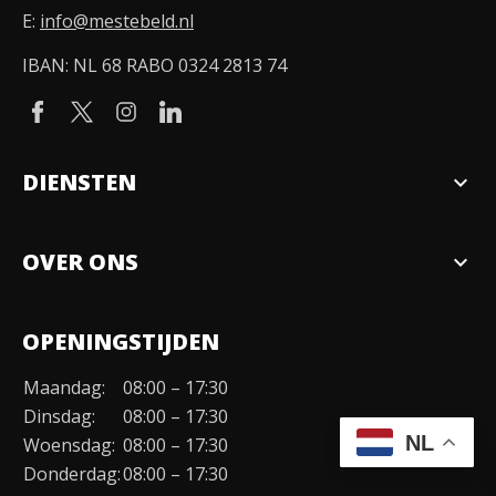
E:
info@mestebeld.nl
IBAN: NL 68 RABO 0324 2813 74
DIENSTEN
expand_more
Verkopen
OVER ONS
expand_more
Over ons
OPENINGSTIJDEN
Organisatie
Maandag:
08:00 – 17:30
Duurzaamheid
Dinsdag:
08:00 – 17:30
Werken bij
NL
Woensdag:
08:00 – 17:30
Donderdag:
08:00 – 17:30
Contact