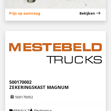
east
Prijs op aanvraag
Bekijken
500170002
ZEKERINGSKAST MAGNUM
tag
500170002
RENAULT
Electronica
local_shipping
build