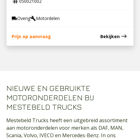
tag
050021002
Overig
Motordelen
local_shipping
build
east
Prijs op aanvraag
Bekijken
NIEUWE EN GEBRUIKTE
MOTORONDERDELEN BIJ
MESTEBELD TRUCKS
Mestebeld Trucks heeft een uitgebreid assortiment
aan motoronderdelen voor merken als DAF, MAN,
Scania, Volvo, IVECO en Mercedes-Benz. In ons