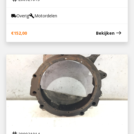
Overig
Motordelen
local_shipping
build
east
€
152,00
Bekijken
200921014
VLIEGWIELHUIS DEUTZ BF4M2012