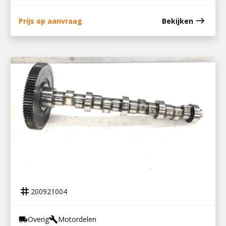
east
Prijs op aanvraag
Bekijken
200921004
NOKKENAS BF 4M 1012
tag
200921004
Overig
Motordelen
local_shipping
build