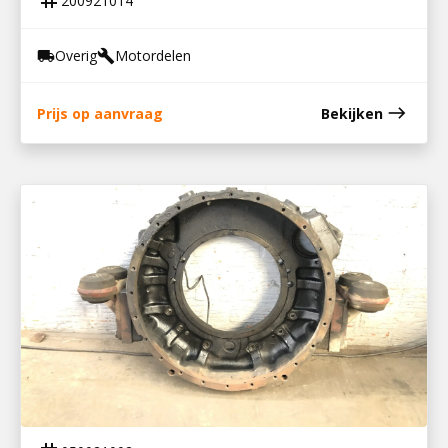
tag
200921014
Overig
Motordelen
local_shipping
build
east
Prijs op aanvraag
Bekijken
050021002
VLIEGWIELHUIS DEUTZ BF8L2015