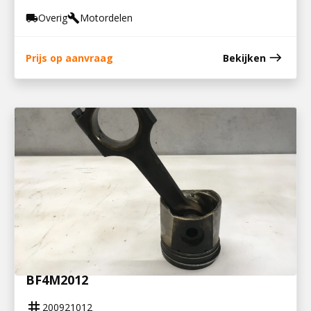
Overig
Motordelen
local_shipping
build
east
Prijs op aanvraag
Bekijken
200921012
DRIJFSTANG MET ZUIGER DEUTZ
BF4M2012
tag
200921012