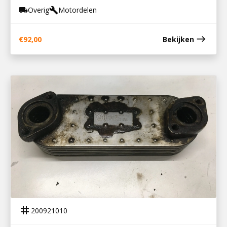
Overig
Motordelen
local_shipping
build
east
€
92,00
Bekijken
200921010
OLIEKOELER DEUTZ BF4M2012
tag
200921010