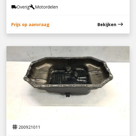
Overig
Motordelen
local_shipping
build
east
Prijs op aanvraag
Bekijken
200921011
CARTERPAN DEUTZ BF4M2012
tag
200921011