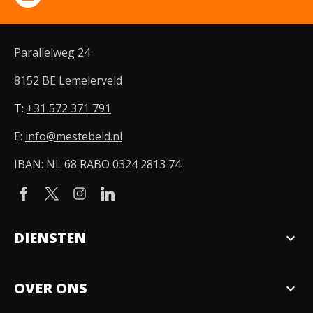
Parallelweg 24
8152 BE Lemelerveld
T:
+31 572 371 791
E:
info@mestebeld.nl
IBAN: NL 68 RABO 0324 2813 74
DIENSTEN
expand_more
Verkopen
OVER ONS
expand_more