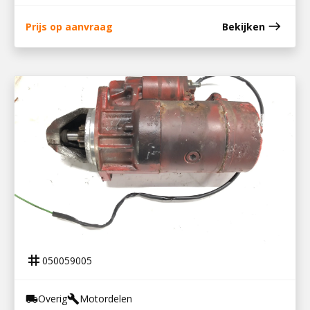
east
Prijs op aanvraag
Bekijken
050059005
STARTMOTOR LOMBARDINI 2 CIL
tag
050059005
Overig
Motordelen
local_shipping
build