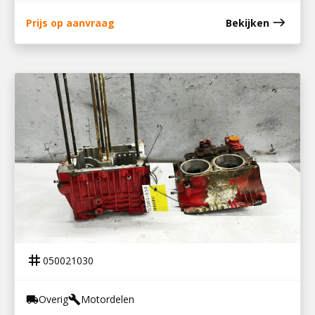
east
Prijs op aanvraag
Bekijken
050021030
ONDERBLOK LOMBARDINI 12LD477/2
tag
050021030
Overig
Motordelen
local_shipping
build