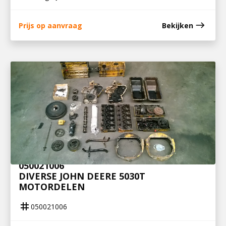
east
Prijs op aanvraag
Bekijken
050021006
DIVERSE JOHN DEERE 5030T
MOTORDELEN
tag
050021006