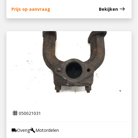
east
Prijs op aanvraag
Bekijken
050021031
UITLAATSPRUITSTUK LOMBARDINI
tag
050021031
Overig
Motordelen
local_shipping
build