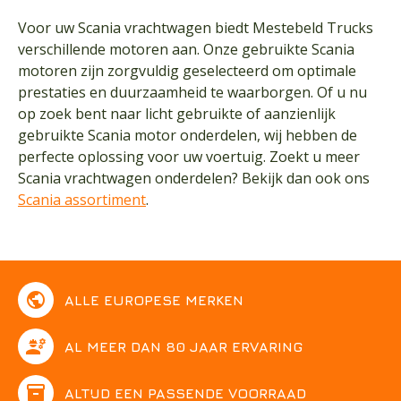
Voor uw Scania vrachtwagen biedt Mestebeld Trucks
verschillende motoren aan. Onze gebruikte Scania
motoren zijn zorgvuldig geselecteerd om optimale
prestaties en duurzaamheid te waarborgen. Of u nu
op zoek bent naar licht gebruikte of aanzienlijk
gebruikte Scania motor onderdelen, wij hebben de
perfecte oplossing voor uw voertuig. Zoekt u meer
Scania vrachtwagen onderdelen? Bekijk dan ook ons
Scania assortiment
.
public
ALLE EUROPESE MERKEN
engineering
AL MEER DAN 80 JAAR ERVARING
inventory
ALTIJD EEN PASSENDE VOORRAAD