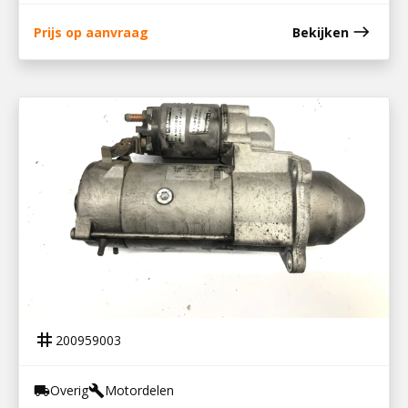
east
Prijs op aanvraag
Bekijken
200959003
STARTMOTOR 12V BF4M2012
tag
200959003
Overig
Motordelen
local_shipping
build