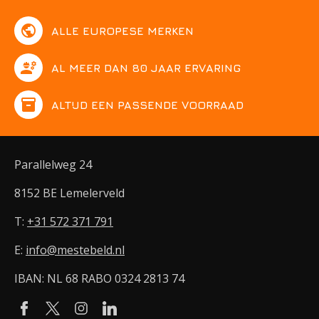
public
ALLE EUROPESE MERKEN
engineering
AL MEER DAN 80 JAAR ERVARING
inventory
ALTIJD EEN PASSENDE VOORRAAD
Parallelweg 24
8152 BE Lemelerveld
T:
+31 572 371 791
E:
info@mestebeld.nl
IBAN: NL 68 RABO 0324 2813 74