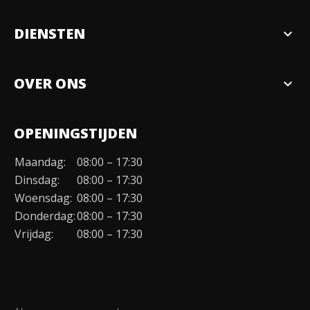
DIENSTEN
expand_more
Verkopen
OVER ONS
expand_more
Over ons
OPENINGSTIJDEN
Organisatie
Maandag:
08:00 – 17:30
Duurzaamheid
Dinsdag:
08:00 – 17:30
Werken bij
Woensdag:
08:00 – 17:30
Donderdag:
08:00 – 17:30
Contact
Vrijdag:
08:00 – 17:30