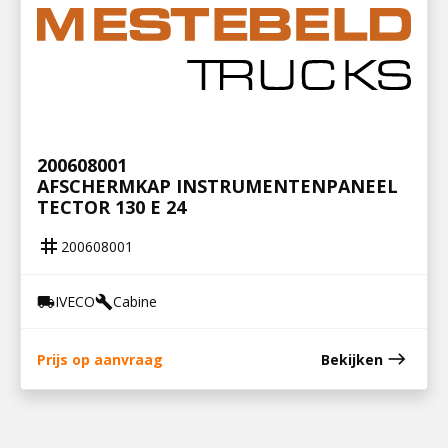
200608001
AFSCHERMKAP INSTRUMENTENPANEEL
TECTOR 130 E 24
tag
200608001
IVECO
Cabine
local_shipping
build
east
Prijs op aanvraag
Bekijken