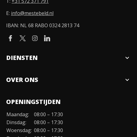
T:
+31 572 371 791
E:
info@mestebeld.nl
IBAN: NL 68 RABO 0324 2813 74
DIENSTEN
expand_more
Verkopen
OVER ONS
expand_more
Over ons
OPENINGSTIJDEN
Organisatie
Maandag:
08:00 – 17:30
Duurzaamheid
Dinsdag:
08:00 – 17:30
Werken bij
Woensdag:
08:00 – 17:30