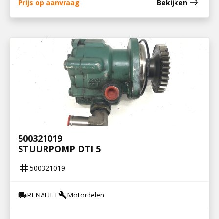
east
Prijs op aanvraag
Bekijken
500321019
STUURPOMP DTI 5
tag
500321019
RENAULT
Motordelen
local_shipping
build