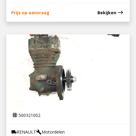
east
Prijs op aanvraag
Bekijken
500321002
COMPRESSOR DTI 5
tag
500321002
RENAULT
Motordelen
local_shipping
build