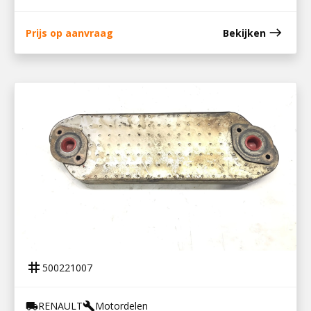
east
Prijs op aanvraag
Bekijken
500221007
OLIEKOELER DTI 11
tag
500221007
RENAULT
Motordelen
local_shipping
build