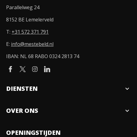
Parallelweg 24
8152 BE Lemelerveld
T:
+31 572 371 791
E:
info@mestebeld.nl
IBAN: NL 68 RABO 0324 2813 74
DIENSTEN
expand_more
Verkopen
OVER ONS
expand_more
Over ons
OPENINGSTIJDEN
Organisatie