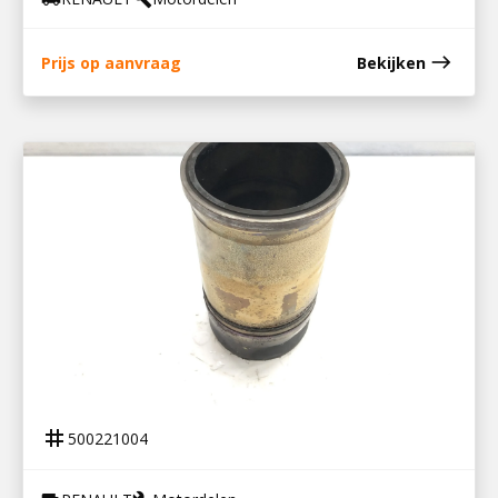
east
Prijs op aanvraag
Bekijken
500221004
CILINDERBUS DTI 11 RENAULT T
tag
500221004