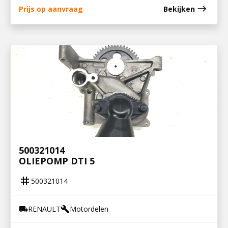
east
Prijs op aanvraag
Bekijken
500321014
OLIEPOMP DTI 5
tag
500321014
RENAULT
Motordelen
local_shipping
build