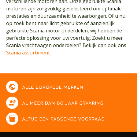
verschillende motoren aan. Onze gebruikte Scania
motoren zijn zorgvuldig geselecteerd om optimale
prestaties en duurzaamheid te waarborgen. Of u nu
op zoek bent naar licht gebruikte of aanzienlijk
gebruikte Scania motor onderdelen, wij hebben de
perfecte oplossing voor uw voertuig. Zoekt u meer
Scania vrachtwagen onderdelen? Bekijk dan ook ons
Scania assortiment
.
public
ALLE EUROPESE MERKEN
engineering
AL MEER DAN 80 JAAR ERVARING
inventory
ALTIJD EEN PASSENDE VOORRAAD