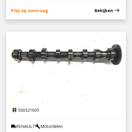
east
Prijs op aanvraag
Bekijken
500321005
NOKKENAS DTI 5
tag
500321005
RENAULT
Motordelen
local_shipping
build