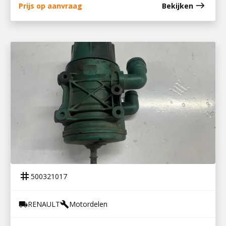
east
Prijs op aanvraag
Bekijken
500321017
OLIENEVELAFSCHEIDER DTI 5
tag
500321017
RENAULT
Motordelen
local_shipping
build