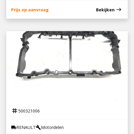
east
Prijs op aanvraag
Bekijken
500321006
KLEPDEKSELRAND
tag
500321006
RENAULT
Motordelen
local_shipping
build