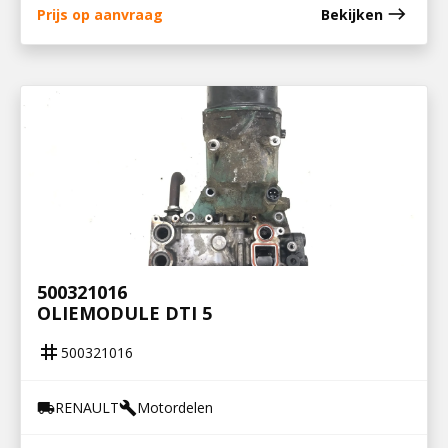
east
Prijs op aanvraag
Bekijken
500321016
OLIEMODULE DTI 5
tag
500321016
RENAULT
Motordelen
local_shipping
build