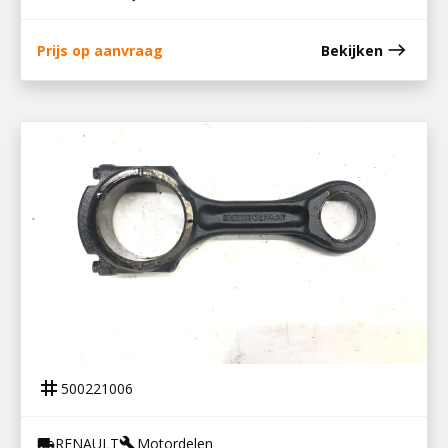
east
Prijs op aanvraag
Bekijken
500221006
DRIJFSTANG DTI 11
tag
500221006
RENAULT
Motordelen
local_shipping
build