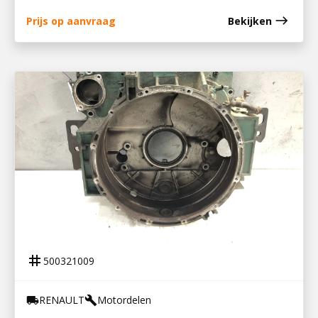
east
Prijs op aanvraag
Bekijken
500321009
VLIEGWIELHUIS DTI 5
tag
500321009
RENAULT
Motordelen
local_shipping
build