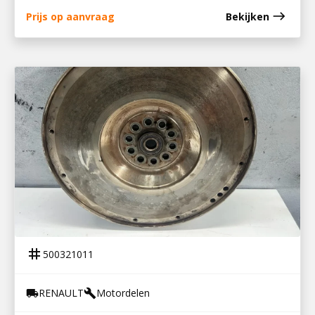
east
Prijs op aanvraag
Bekijken
500321011
VLIEGWIEL DTI 5
tag
500321011
RENAULT
Motordelen
local_shipping
build