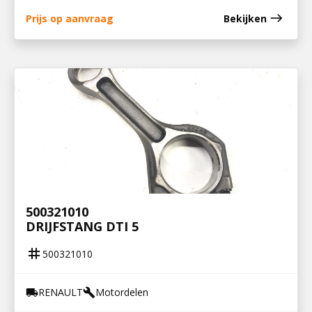
east
Prijs op aanvraag
Bekijken
500321010
DRIJFSTANG DTI 5
tag
500321010
RENAULT
Motordelen
local_shipping
build