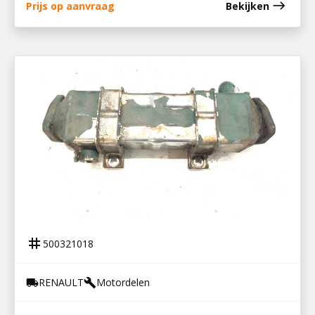
east
Prijs op aanvraag
Bekijken
500321018
EGR KOELER DTI 5 REVISIE
tag
500321018
RENAULT
Motordelen
local_shipping
build