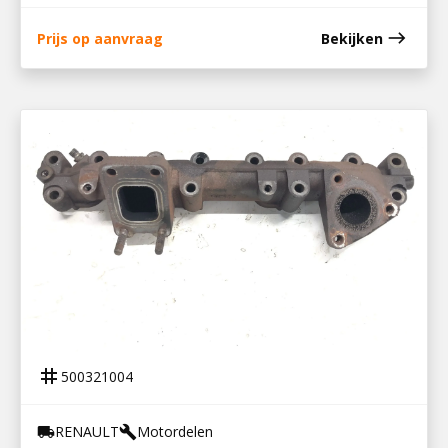
east
Prijs op aanvraag
Bekijken
500321004
UITLAATSPRUITSTUK DTI 5
tag
500321004
RENAULT
Motordelen
local_shipping
build