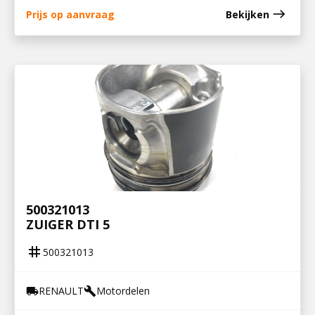
east
Prijs op aanvraag
Bekijken
500321013
ZUIGER DTI 5
tag
500321013
RENAULT
Motordelen
local_shipping
build