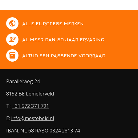
public
ALLE EUROPESE MERKEN
engineering
AL MEER DAN 80 JAAR ERVARING
inventory
ALTIJD EEN PASSENDE VOORRAAD
Parallelweg 24
8152 BE Lemelerveld
T:
+31 572 371 791
E:
info@mestebeld.nl
IBAN: NL 68 RABO 0324 2813 74