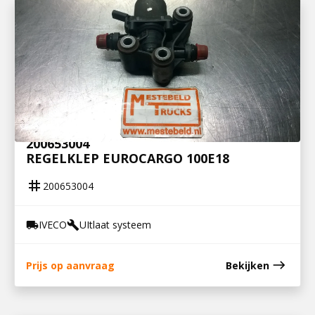
200653004
REGELKLEP EUROCARGO 100E18
tag
200653004
IVECO
UItlaat systeem
local_shipping
build
east
Prijs op aanvraag
Bekijken