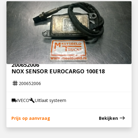
200652006
NOX SENSOR EUROCARGO 100E18
tag
200652006
IVECO
UItlaat systeem
local_shipping
build
east
Prijs op aanvraag
Bekijken