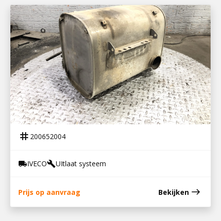
200652004
KATALYSATOR EUROCARGO 100E18
tag
200652004
IVECO
UItlaat systeem
local_shipping
build
east
Prijs op aanvraag
Bekijken