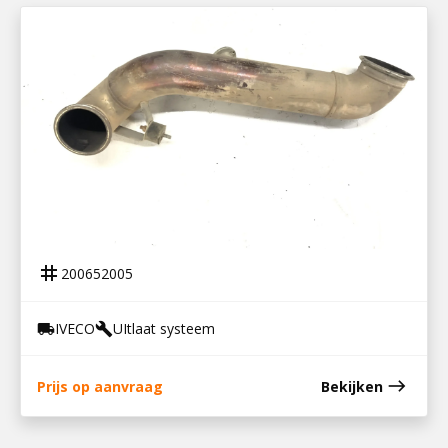
200652005
UITLAATPIJP EUROCARGO 100E18
tag
200652005
IVECO
UItlaat systeem
local_shipping
build
east
Prijs op aanvraag
Bekijken