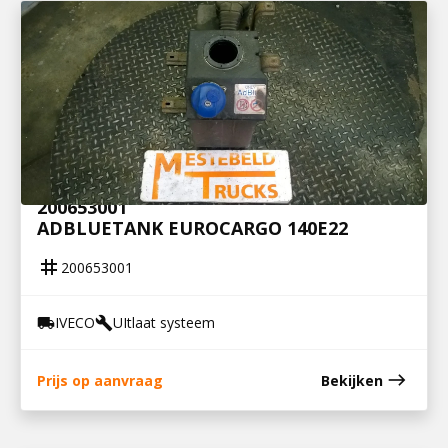
200653001
ADBLUETANK EUROCARGO 140E22
tag
200653001
IVECO
UItlaat systeem
local_shipping
build
east
Prijs op aanvraag
Bekijken