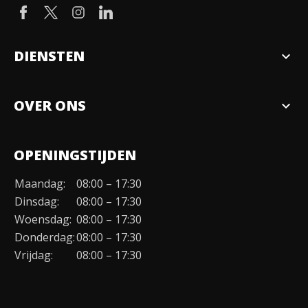
DIENSTEN
expand_more
Verkopen
OVER ONS
expand_more
Over ons
OPENINGSTIJDEN
Organisatie
Maandag:
08:00 – 17:30
Duurzaamheid
Dinsdag:
08:00 – 17:30
Werken bij
Woensdag:
08:00 – 17:30
Donderdag:
08:00 – 17:30
Contact
Vrijdag:
08:00 – 17:30