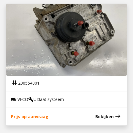
200554001
EAS UNIT IVECO STRALIS
tag
200554001
IVECO
UItlaat systeem
local_shipping
build
east
Prijs op aanvraag
Bekijken