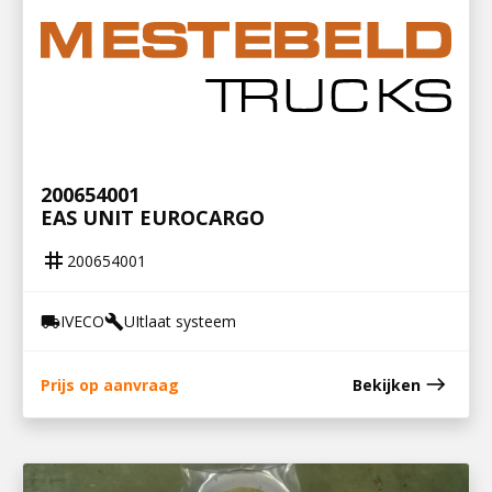
200654001
EAS UNIT EUROCARGO
tag
200654001
IVECO
UItlaat systeem
local_shipping
build
east
Prijs op aanvraag
Bekijken