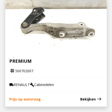
500702007
CABINESTEUN LINKS ACHTERZIJDE
PREMIUM
tag
500702007
RENAULT
Cabinedelen
local_shipping
build
east
Prijs op aanvraag
Bekijken