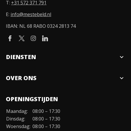
T:
+31 572 371 791
E:
info@mestebeld.nl
IBAN: NL 68 RABO 0324 2813 74
DIENSTEN
expand_more
Verkopen
OVER ONS
expand_more
Over ons
OPENINGSTIJDEN
Organisatie
Maandag:
08:00 – 17:30
Duurzaamheid
Dinsdag:
08:00 – 17:30
Werken bij
Woensdag:
08:00 – 17:30