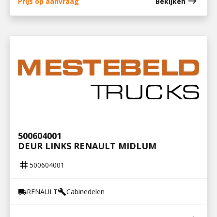
east
Prijs op aanvraag
Bekijken
500604001
DEUR LINKS RENAULT MIDLUM
tag
500604001
RENAULT
Cabinedelen
local_shipping
build