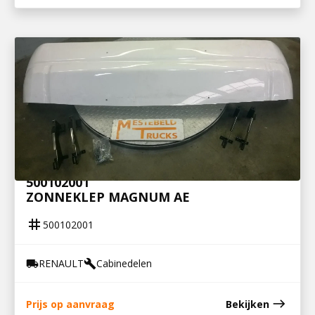
500102001
ZONNEKLEP MAGNUM AE
tag
500102001
RENAULT
Cabinedelen
local_shipping
build
east
Prijs op aanvraag
Bekijken