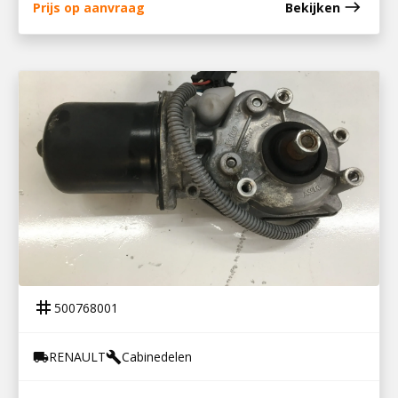
east
Prijs op aanvraag
Bekijken
500768001
RUITENWISSERMOTOR PREMIUM
tag
500768001
RENAULT
Cabinedelen
local_shipping
build