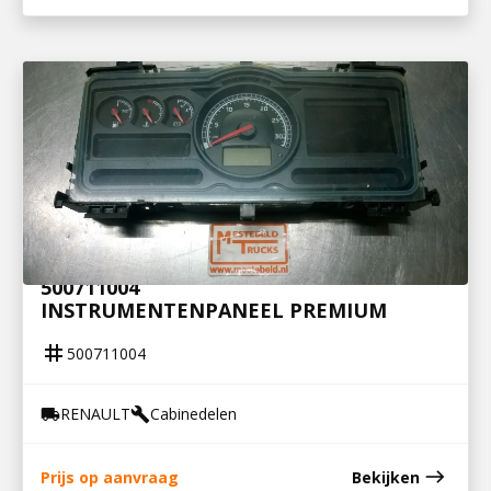
500711004
INSTRUMENTENPANEEL PREMIUM
tag
500711004
RENAULT
Cabinedelen
local_shipping
build
east
Prijs op aanvraag
Bekijken