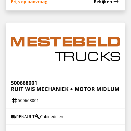
east
Prijs op aanvraag
Bekijken
500668001
RUIT WIS MECHANIEK + MOTOR MIDLUM
tag
500668001
RENAULT
Cabinedelen
local_shipping
build