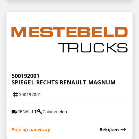
500192001
SPIEGEL RECHTS RENAULT MAGNUM
tag
500192001
RENAULT
Cabinedelen
local_shipping
build
east
Prijs op aanvraag
Bekijken