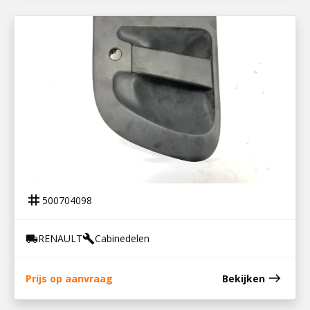
500704098
DEURHANDGREEP LINKS PREMIUM
tag
500704098
RENAULT
Cabinedelen
local_shipping
build
east
Prijs op aanvraag
Bekijken