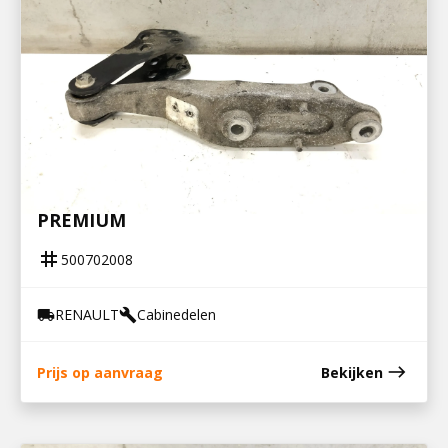
500702008
CABINESTEUN RECHTS ACHTERZIJDE
PREMIUM
tag
500702008
RENAULT
Cabinedelen
local_shipping
build
east
Prijs op aanvraag
Bekijken