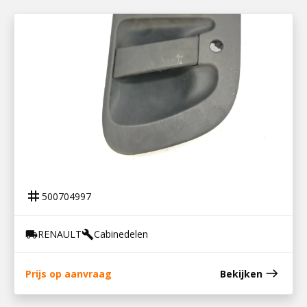
500704997
DEURHANDGREEP RECHTS PREMIUM
tag
500704997
RENAULT
Cabinedelen
local_shipping
build
east
Prijs op aanvraag
Bekijken