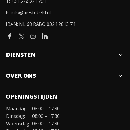
T:
+31 572 371 791
E:
info@mestebeld.nl
IBAN: NL 68 RABO 0324 2813 74
DIENSTEN
expand_more
Verkopen
OVER ONS
expand_more
Over ons
OPENINGSTIJDEN
Organisatie
Maandag:
08:00 – 17:30
Duurzaamheid
Dinsdag:
08:00 – 17:30
Werken bij
Woensdag:
08:00 – 17:30