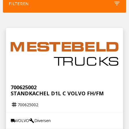
filter_list
FILTEREN
700625002
STANDKACHEL D1L C VOLVO FH/FM
tag
700625002
VOLVO
Diversen
local_shipping
build