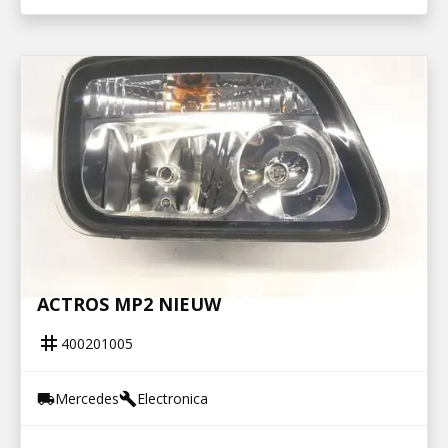
400201005
KOPLAMP H7 RECHTS MERCEDES
ACTROS MP2 NIEUW
tag
400201005
Mercedes
Electronica
local_shipping
build