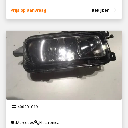
east
Prijs op aanvraag
Bekijken
400201019
MISTLAMP RECHTS ACTROS MP2
tag
400201019
Mercedes
Electronica
local_shipping
build