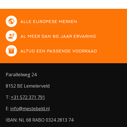
public
ALLE EUROPESE MERKEN
engineering
AL MEER DAN 80 JAAR ERVARING
inventory
ALTIJD EEN PASSENDE VOORRAAD
Parallelweg 24
8152 BE Lemelerveld
T:
+31 572 371 791
E:
info@mestebeld.nl
IBAN: NL 68 RABO 0324 2813 74