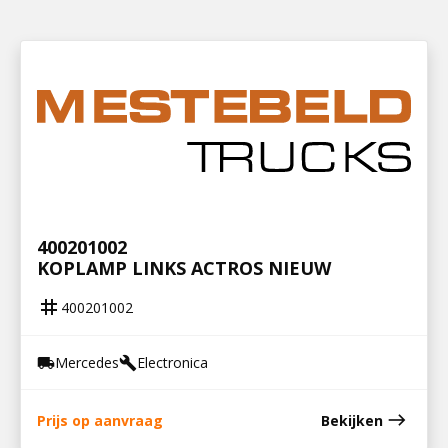
400201002
KOPLAMP LINKS ACTROS NIEUW
tag
400201002
Mercedes
Electronica
local_shipping
build
east
Prijs op aanvraag
Bekijken