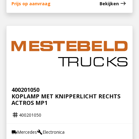
east
Prijs op aanvraag
Bekijken
400201050
KOPLAMP MET KNIPPERLICHT RECHTS
ACTROS MP1
tag
400201050
Mercedes
Electronica
local_shipping
build