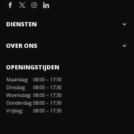
DIENSTEN
expand_more
Verkopen
OVER ONS
expand_more
Over ons
OPENINGSTIJDEN
Organisatie
Maandag:
08:00 – 17:30
Duurzaamheid
Dinsdag:
08:00 – 17:30
Werken bij
Woensdag:
08:00 – 17:30
Donderdag:
08:00 – 17:30
Contact
Vrijdag:
08:00 – 17:30