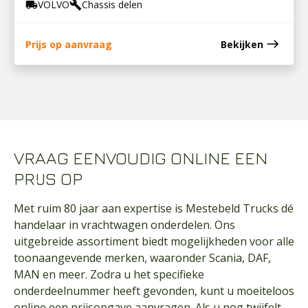
VOLVO
Chassis delen
local_shipping
build
east
Prijs op aanvraag
Bekijken
VRAAG EENVOUDIG ONLINE EEN
PRIJS OP
Met ruim 80 jaar aan expertise is Mestebeld Trucks dé
handelaar in vrachtwagen onderdelen. Ons
uitgebreide assortiment biedt mogelijkheden voor alle
toonaangevende merken, waaronder Scania, DAF,
MAN en meer. Zodra u het specifieke
onderdeelnummer heeft gevonden, kunt u moeiteloos
online een prijsopgave aanvragen. Als u nog twijfelt