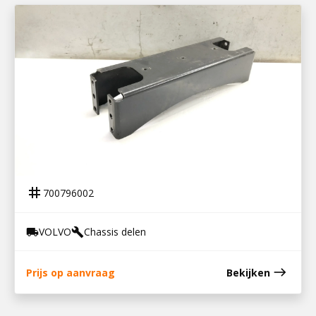
700796002
EINDTRAVERSE FH4
tag
700796002
VOLVO
Chassis delen
local_shipping
build
east
Prijs op aanvraag
Bekijken