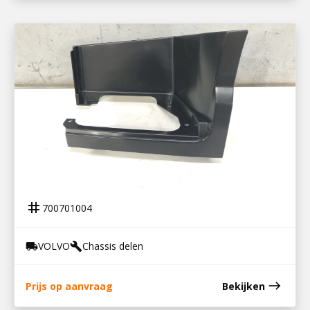
700701004
OPSTAPBAK LINKS FH4
tag
700701004
VOLVO
Chassis delen
local_shipping
build
east
Prijs op aanvraag
Bekijken