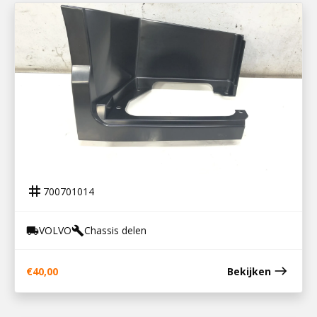
700701014
OPSTAPBAK RECHTS FH4
tag
700701014
VOLVO
Chassis delen
local_shipping
build
east
€
40,00
Bekijken