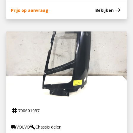
east
Prijs op aanvraag
Bekijken
700601057
KOPLAMPHOEK LINKS VOLVO FH3
tag
700601057
VOLVO
Chassis delen
local_shipping
build