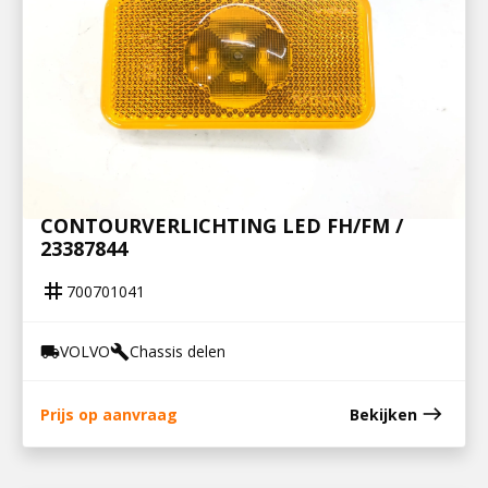
700701041
ZIJMARKERINGSLAMP /
CONTOURVERLICHTING LED FH/FM /
23387844
tag
700701041
VOLVO
Chassis delen
local_shipping
build
east
Prijs op aanvraag
Bekijken