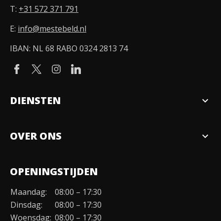
T:
+31 572 371 791
E:
info@mestebeld.nl
IBAN: NL 68 RABO 0324 2813 74
DIENSTEN
expand_more
Verkopen
OVER ONS
expand_more
Over ons
OPENINGSTIJDEN
Organisatie
Maandag:
08:00 – 17:30
Duurzaamheid
Dinsdag:
08:00 – 17:30
Werken bij
Woensdag:
08:00 – 17:30