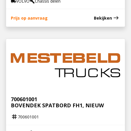
VOLVO
Chassis delen
local_shipping
build
east
Prijs op aanvraag
Bekijken
700601001
BOVENDEK SPATBORD FH1, NIEUW
tag
700601001