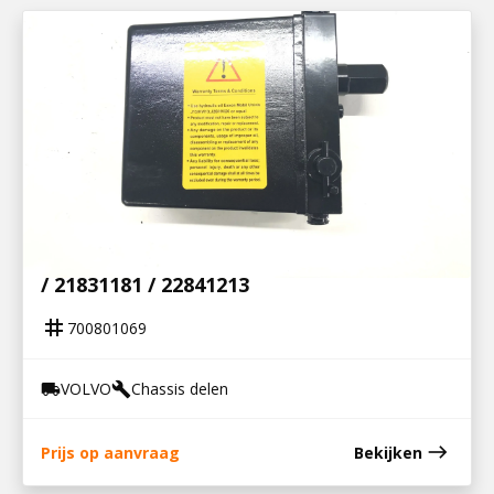
700801069
CABINEKANTELPOMP FH / FM / 21882617
/ 21831181 / 22841213
tag
700801069
VOLVO
Chassis delen
local_shipping
build
east
Prijs op aanvraag
Bekijken