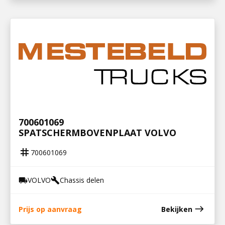
700601069
SPATSCHERMBOVENPLAAT VOLVO
tag
700601069
VOLVO
Chassis delen
local_shipping
build
east
Prijs op aanvraag
Bekijken