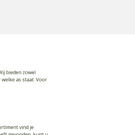
Wij bieden zowel
 welke as staat. Voor
rtiment vind je
eeft gevonden, kunt u