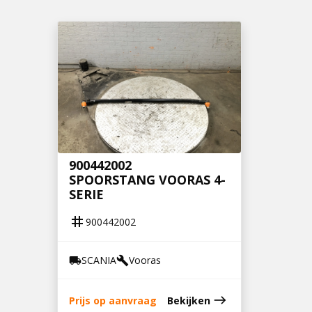
900442002
SPOORSTANG VOORAS 4-
SERIE
tag
900442002
SCANIA
Vooras
local_shipping
build
east
Prijs op aanvraag
Bekijken