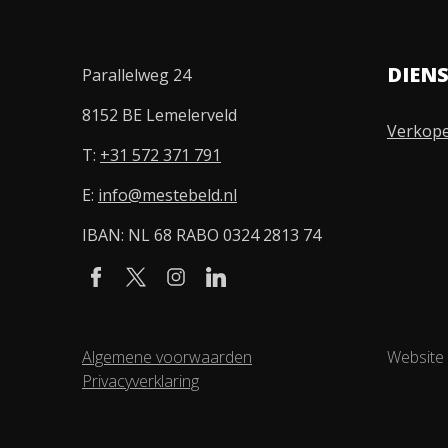
DIEN
Parallelweg 24
8152 BE Lemelerveld
Verkop
T:
+31 572 371 791
E:
info@mestebeld.nl
IBAN: NL 68 RABO 0324 2813 74
Algemene voorwaarden
Website
Privacyverklaring