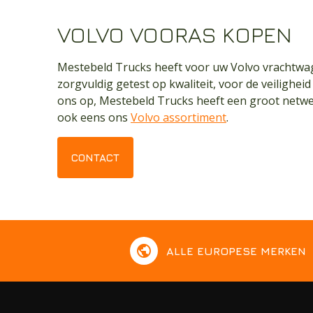
VOLVO VOORAS KOPEN
Mestebeld Trucks heeft voor uw Volvo vrachtwage
zorgvuldig getest op kwaliteit, voor de veilighei
ons op, Mestebeld Trucks heeft een groot netwer
ook eens ons
Volvo assortiment
.
CONTACT
public
ALLE EUROPESE MERKEN