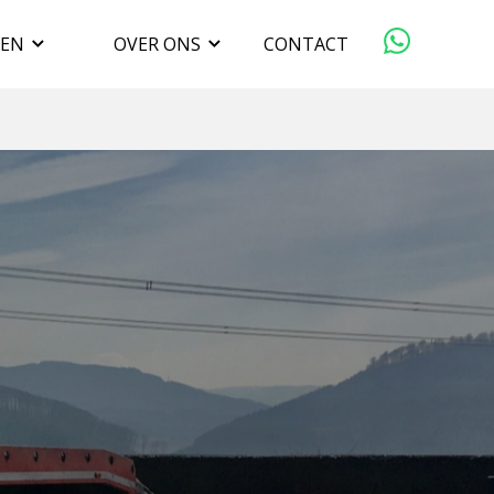
GEN
OVER ONS
CONTACT
ORGANISATIE
VERKOPEN
DUURZAAMHEID
WERKEN BIJ