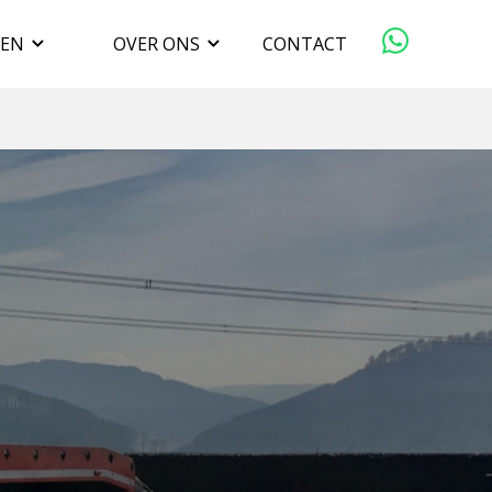
GEN
OVER ONS
CONTACT
ORGANISATIE
VERKOPEN
DUURZAAMHEID
WERKEN BIJ