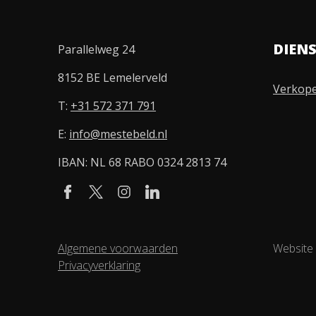
DIEN
Parallelweg 24
8152 BE Lemelerveld
Verkop
T:
+31 572 371 791
E:
info@mestebeld.nl
IBAN: NL 68 RABO 0324 2813 74
Algemene voorwaarden
Website
Privacyverklaring