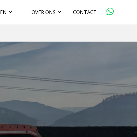
GEN
OVER ONS
CONTACT
ORGANISATIE
VERKOPEN
DUURZAAMHEID
WERKEN BIJ