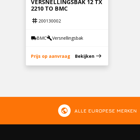
VERSNELLINGSBAK 12 TX
2210 TO BMC
tag
200130002
BMC
Versnellingsbak
local_shipping
build
east
Prijs op aanvraag
Bekijken
public
ALLE EUROPESE MERKEN