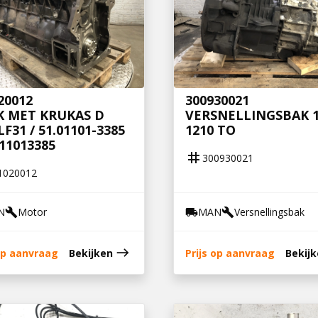
20012
300930021
K MET KRUKAS D
VERSNELLINGSBAK 1
LF31 / 51.01101-3385
1210 TO
011013385
tag
300930021
1020012
N
Motor
MAN
Versnellingsbak
build
local_shipping
build
east
 op aanvraag
Bekijken
Prijs op aanvraag
Bekij