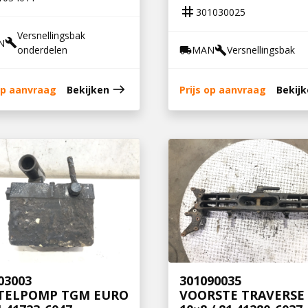
tag
301030025
Versnellingsbak
N
build
onderdelen
MAN
Versnellingsbak
local_shipping
build
east
 op aanvraag
Bekijken
Prijs op aanvraag
Bekij
03003
301090035
TELPOMP TGM EURO
VOORSTE TRAVERSE