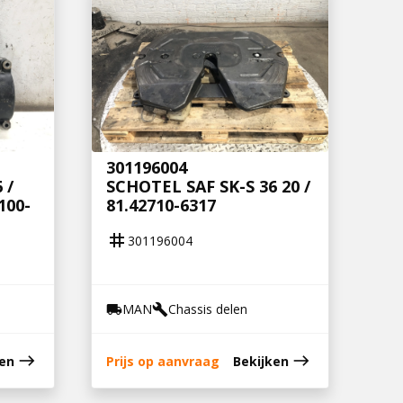
301196004
 /
SCHOTEL SAF SK-S 36 20 /
100-
81.42710-6317
tag
301196004
MAN
Chassis delen
local_shipping
build
east
east
ken
Prijs op aanvraag
Bekijken