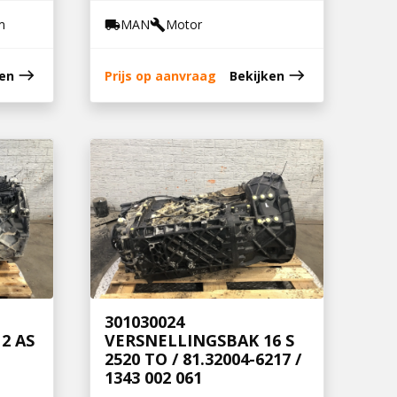
m
MAN
Motor
local_shipping
build
east
east
ken
Prijs op aanvraag
Bekijken
301030024
2 AS
VERSNELLINGSBAK 16 S
2520 TO / 81.32004-6217 /
1343 002 061