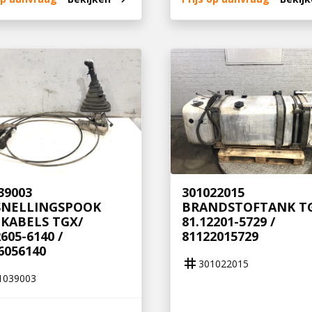
39003
301022015
SNELLINGSPOOK
BRANDSTOFTANK TG
KABELS TGX/
81.12201-5729 /
2605-6140 /
81122015729
6056140
tag
301022015
1039003