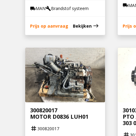
MA
local_shipping
MAN
Brandstof systeem
local_shipping
build
east
Prijs op aanvraag
Bekijken
Prijs
300820017
3010
MOTOR D0836 LUH01
PTO 
303 
tag
300820017
tag
30