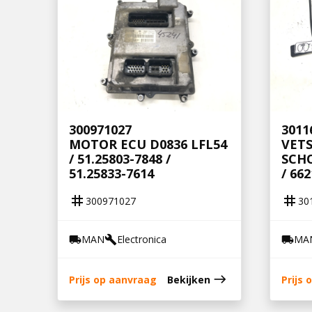
300971027
3011
MOTOR ECU D0836 LFL54
VET
/ 51.25803-7848 /
SCHO
51.25833-7614
/ 66
tag
tag
300971027
30
MAN
Electronica
MA
local_shipping
build
local_shipping
east
Prijs op aanvraag
Bekijken
Prijs