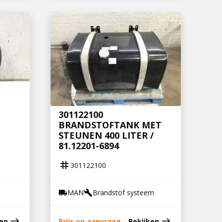
301122100
BRANDSTOFTANK MET
STEUNEN 400 LITER /
81.12201-6894
tag
301122100
MAN
Brandstof systeem
local_shipping
build
east
east
ken
Prijs op aanvraag
Bekijken