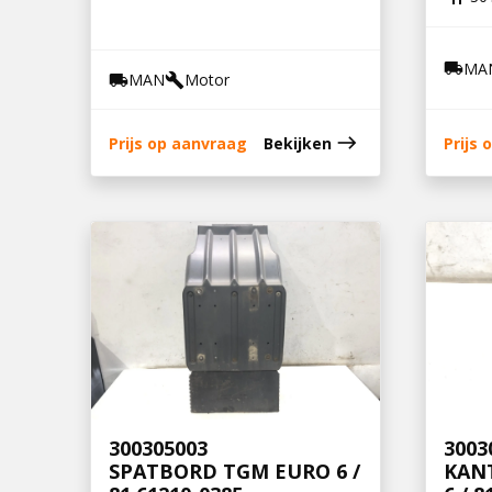
MA
local_shipping
MAN
Motor
local_shipping
build
east
Prijs op aanvraag
Bekijken
Prijs
300305003
3003
SPATBORD TGM EURO 6 /
KAN