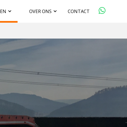
GEN
OVER ONS
CONTACT
ORGANISATIE
VERKOPEN
DUURZAAMHEID
WERKEN BIJ