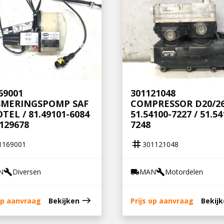
69001
301121048
SMERINGSPOMP SAF
COMPRESSOR D20/26
TEL / 81.49101-6084
51.54100-7227 / 51.54
2129678
7248
tag
1169001
301121048
N
Diversen
MAN
Motordelen
build
local_shipping
build
east
 op aanvraag
Bekijken
Prijs op aanvraag
Bekij