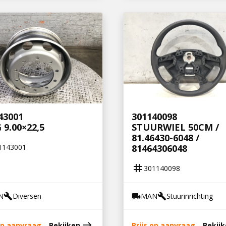
43001
301140098
 9.00×22,5
STUURWIEL 50CM /
81.46430-6048 /
1143001
81464306048
tag
301140098
N
Diversen
MAN
Stuurinrichting
build
local_shipping
build
east
 op aanvraag
Bekijken
Prijs op aanvraag
Bekij