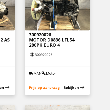
300920026
2 AS
MOTOR D0836 LFL54
280PK EURO 4
tag
300920026
MAN
Motor
local_shipping
build
east
east
ken
Prijs op aanvraag
Bekijken