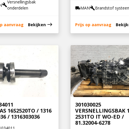
Versnellingsbak
N
build
onderdelen
MAN
Brandstof systee
local_shipping
build
east
 op aanvraag
Bekijken
Prijs op aanvraag
Bekij
34011
301030025
AS 16S2520TO / 1316
VERSNELLINGSBAK 1
036 / 1316303036
2531TO IT WO-ED /
81.32004-6278
1034011