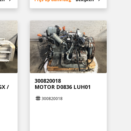
300820018
X /
MOTOR D0836 LUH01
tag
300820018