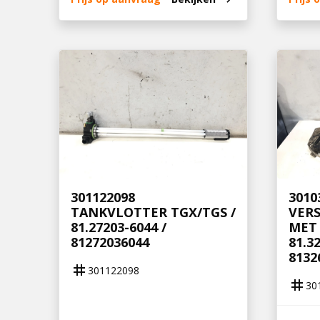
301122098
3010
TANKVLOTTER TGX/TGS /
VER
81.27203-6044 /
MET 
81272036044
81.3
8132
tag
301122098
tag
30