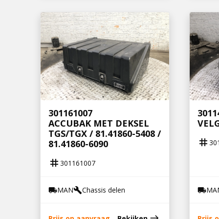
301161007
3011
ACCUBAK MET DEKSEL
VELG
TGS/TGX / 81.41860-5408 /
tag
30
81.41860-6090
tag
301161007
MAN
Chassis delen
MA
local_shipping
build
local_shipping
east
Prijs op aanvraag
Bekijken
Prijs