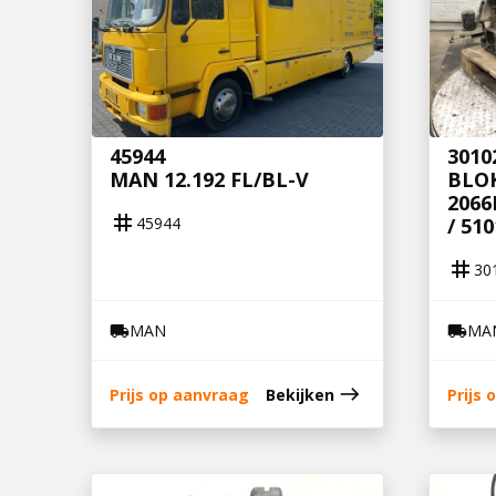
45944
3010
MAN 12.192 FL/BL-V
BLO
2066
tag
45944
/ 51
tag
30
MAN
MA
local_shipping
local_shipping
east
Prijs op aanvraag
Bekijken
Prijs