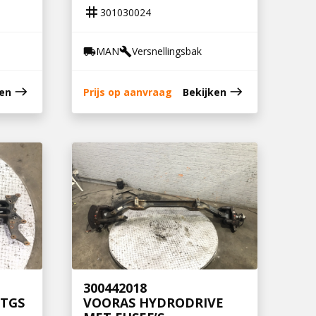
tag
301030024
MAN
Versnellingsbak
local_shipping
build
east
east
ken
Prijs op aanvraag
Bekijken
300442018
 TGS
VOORAS HYDRODRIVE