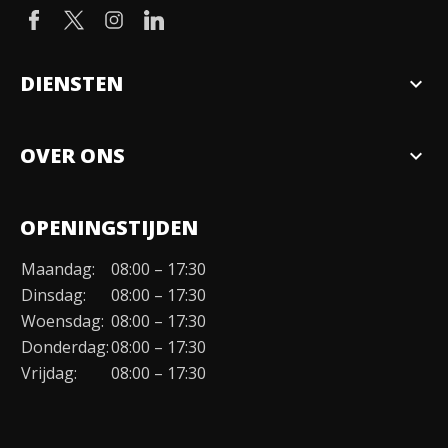
DIENSTEN
expand_more
Verkopen
OVER ONS
expand_more
Over ons
OPENINGSTIJDEN
Organisatie
Maandag:
08:00 – 17:30
Duurzaamheid
Dinsdag:
08:00 – 17:30
Werken bij
Woensdag:
08:00 – 17:30
Donderdag:
08:00 – 17:30
Contact
Vrijdag:
08:00 – 17:30