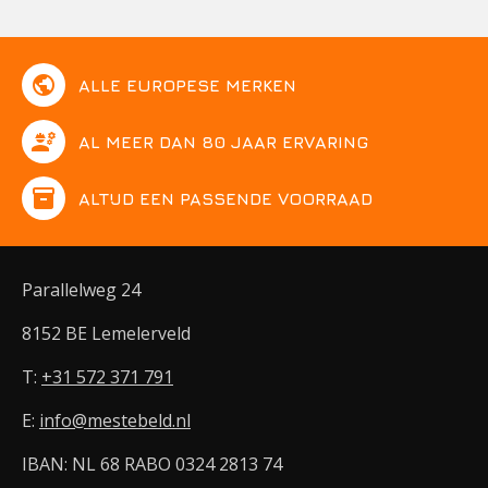
public
ALLE EUROPESE MERKEN
engineering
AL MEER DAN 80 JAAR ERVARING
inventory
ALTIJD EEN PASSENDE VOORRAAD
Parallelweg 24
8152 BE Lemelerveld
T:
+31 572 371 791
E:
info@mestebeld.nl
IBAN: NL 68 RABO 0324 2813 74