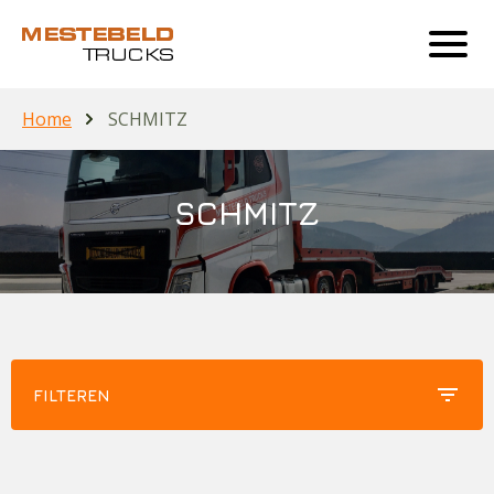
Home
SCHMITZ
SCHMITZ
filter_list
FILTEREN